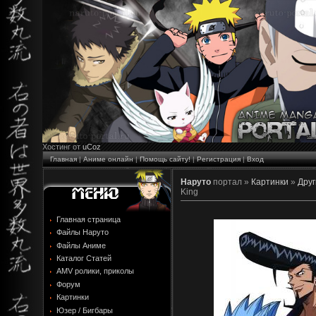
Хостинг от
uCoz
Главная
|
Аниме онлайн
|
Помощь сайту!
|
Регистрация
|
Вход
Наруто
портал »
Картинки
»
Друг
King
Главная страница
Файлы Наруто
Файлы Аниме
Каталог Статей
AMV ролики, приколы
Форум
Картинки
Юзер / Бигбары