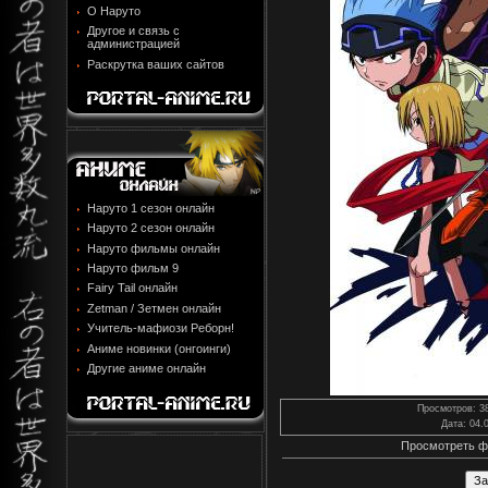
О Наруто
Другое и связь с
администрацией
Раскрутка ваших сайтов
Наруто 1 сезон онлайн
Наруто 2 сезон онлайн
Наруто фильмы онлайн
Наруто фильм 9
Fairy Tail онлайн
Zetman / Зетмен онлайн
Учитель-мафиози Реборн!
Аниме новинки (онгоинги)
Другие аниме онлайн
Просмотров
: 3
Дата
: 04.
Просмотреть ф