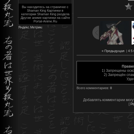
Вы находитесь на страничке с
Shaman King Картинки в
категории Shaman King раздела
Другие аниме картинки на сайте
Portal-Anime.Ru
« Предыдущая
|
4
5
Прави
1) Запрещены оск
2) Запрещён спам
Уда
Всего комментариев
:
0
Добавлять комментарии могу
[
Р