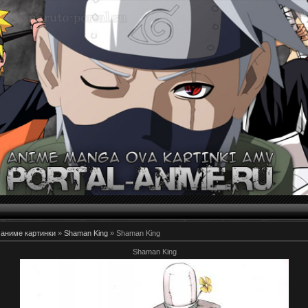
 аниме картинки
»
Shaman King
» Shaman King
Shaman King