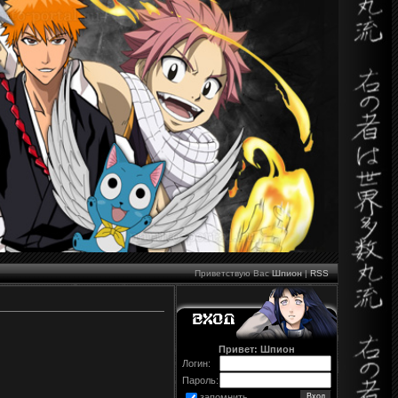
Приветствую Вас
Шпион
|
RSS
Привет: Шпион
Логин:
Пароль:
запомнить