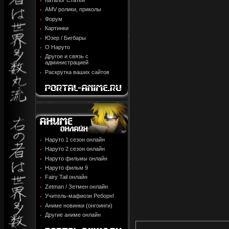
Каталог Статей
AMV ролики, приколы
Форум
Картинки
Юзер / Бигбары
О Наруто
Другое и связь с
администрацией
Раскрутка ваших сайтов
Наруто 1 сезон онлайн
Наруто 2 сезон онлайн
Наруто фильмы онлайн
Наруто фильм 9
Fairy Tail онлайн
Zetman / Зетмен онлайн
Учитель-мафиози Реборн!
Аниме новинки (онгоинги)
Другие аниме онлайн