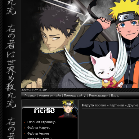
Хостинг от
uCoz
Главная
|
Аниме онлайн
|
Помощь сайту!
|
Регистрация
|
Вход
Наруто
портал »
Картинки
»
Другие
Главная страница
Файлы Наруто
Файлы Аниме