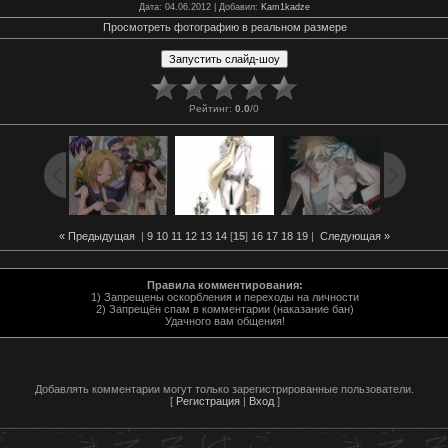
Дата
: 04.06.2012 |
Добавил
:
Kam1kadze
Просмотреть фотографию в реальном размере
Рейтинг
:
0.0
/
0
« Предыдущая
|
9
10
11
12
13
14
[
15
]
16
17
18
19
|
Следующая »
Правила комментирования:
1) Запрещены оскорбления и переходы на личности
2) Запрещён спам в комментарии (наказание бан)
Удачного вам общения!
Добавлять комментарии могут только зарегистрированные пользователи.
[
Регистрация
|
Вход
]