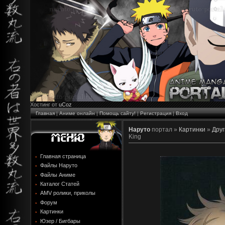
Хостинг от
uCoz
Главная
|
Аниме онлайн
|
Помощь сайту!
|
Регистрация
|
Вход
Наруто
портал »
Картинки
»
Друг
King
Главная страница
Файлы Наруто
Файлы Аниме
Каталог Статей
AMV ролики, приколы
Форум
Картинки
Юзер / Бигбары