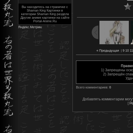
Вы находитесь на страничке с
Shaman King Картинки в
категории Shaman King раздела
Другие аниме картинки на сайте
Portal-Anime.Ru
« Предыдущая
|
9
10
11
Прави
1) Запрещены оск
2) Запрещён спам
Уда
Всего комментариев
:
0
Добавлять комментарии могу
[
Р