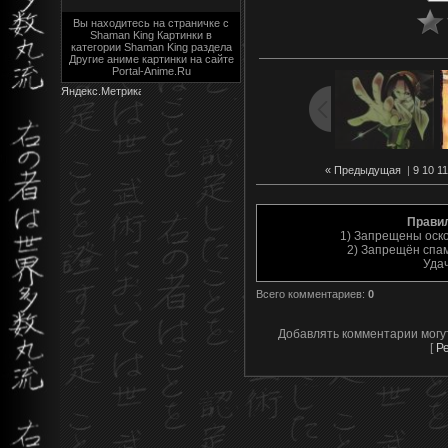
Вы находитесь на страничке с
Shaman King Картинки в
категории Shaman King раздела
Другие аниме картинки на сайте
Portal-Anime.Ru
« Предыдущая
|
9
10
11
Прави
1) Запрещены оск
2) Запрещён спам
Уда
Всего комментариев
:
0
Добавлять комментарии могу
[
Р