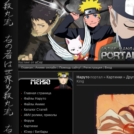
Хостинг от
uCoz
Главная
|
Аниме онлайн
|
Помощь сайту!
|
Регистрация
|
Вход
Наруто
портал »
Картинки
»
Друг
King
Главная страница
Файлы Наруто
Файлы Аниме
Каталог Статей
AMV ролики, приколы
Форум
Картинки
Юзер / Бигбары