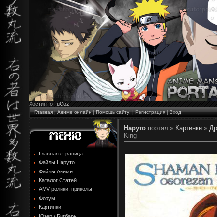
Хостинг от
uCoz
Главная
|
Аниме онлайн
|
Помощь сайту!
|
Регистрация
|
Вход
Наруто
портал »
Картинки
»
Др
King
Главная страница
Файлы Наруто
Файлы Аниме
Каталог Статей
AMV ролики, приколы
Форум
Картинки
Юзер / Бигбары