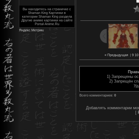
Вы находитесь на страничке с
Shaman King Картинки в
категории Shaman King раздела
Другие аниме картинки на сайте
Portal-Anime.Ru
« Предыдущая
|
9
10
Прав
1) Запрещены ос
2) Запрещён сп
Уд
Всего комментариев
:
0
Добавлять комментарии мог
[