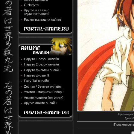
О Наруто
Другое и связь с
администрацией
Раскрутка ваших сайтов
Наруто 1 сезон онлайн
Наруто 2 сезон онлайн
Наруто фильмы онлайн
Наруто фильм 9
Fairy Tail онлайн
Zetman / Зетмен онлайн
Учитель-мафиози Реборн!
Аниме новинки (онгоинги)
Другие аниме онлайн
Просмотров
Дата
: 
Просмотреть