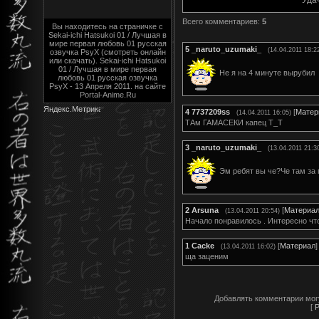
Всего комментариев
:
5
Вы находитесь на страничке с
Sekai-ichi Hatsukoi 01 / Лучшая в
мире первая любовь 01 русская
5
_naruto_uzumaki_
(14.04.2011 18:2
озвучка PsyX (смотреть онлайн
или скачать). Sekai-ichi Hatsukoi
01 / Лучшая в мире первая
Не я на 4 минуте вырубил
любовь 01 русская озвучка
PsyX - 13 Апреля 2011. на сайте
Portal-Anime.Ru
4
7737209ss
[
Матер
(14.04.2011 16:05)
ТАм ГАМАСЕКИ капец Т_Т
3
_naruto_uzumaki_
(13.04.2011 21:3
Эм ребят вы че?Че там за
2
Arsuna
[
Материа
(13.04.2011 20:54)
Начало понравилось . Интересно чт
1
Cacke
[
Материал
]
(13.04.2011 16:02)
ща заценим
Добавлять комментарии мог
[
Р