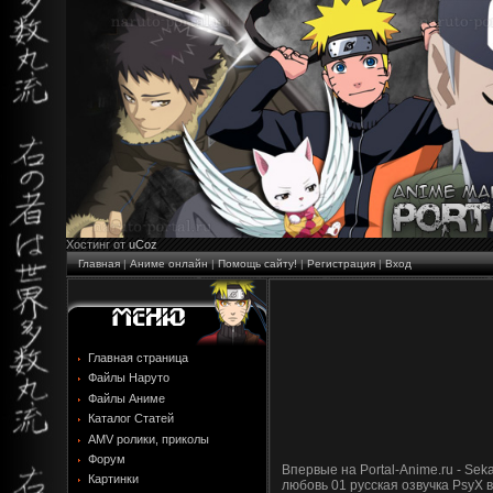
Хостинг от
uCoz
Главная
|
Аниме онлайн
|
Помощь сайту!
|
Регистрация
|
Вход
Главная страница
Файлы Наруто
Файлы Аниме
Каталог Статей
AMV ролики, приколы
Форум
Впервые на Portal-Anime.ru - Seka
Картинки
любовь 01 русская озвучка PsyX 