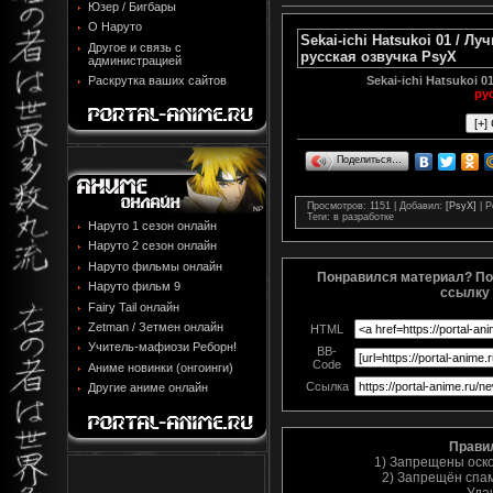
Юзер / Бигбары
О Наруто
Sekai-ichi Hatsukoi 01 / 
Другое и связь с
русская озвучка PsyX
администрацией
Sekai-ichi Hatsukoi 
Раскрутка ваших сайтов
ру
Поделиться…
Просмотров
: 1151 |
Добавил
:
[PsyX]
|
Р
Теги
: в разработке
Наруто 1 сезон онлайн
Наруто 2 сезон онлайн
Наруто фильмы онлайн
Понравился материал? По
Наруто фильм 9
ссылку 
Fairy Tail онлайн
Zetman / Зетмен онлайн
HTML
Учитель-мафиози Реборн!
BB-
Code
Аниме новинки (онгоинги)
Ссылка
Другие аниме онлайн
Прави
1) Запрещены оск
2) Запрещён спам
Уда