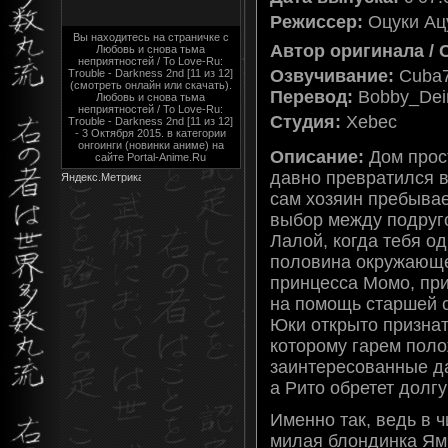
Режиссер:
Оцуки Ац
Вы находитесь на страничке с
Автор оригинала / 
Любовь и снова тьма
неприятностей / To Love-Ru:
Озвучивание:
Cuba
Trouble - Darkness 2nd [11 из 12]
(смотреть онлайн или скачать).
Перевод:
Bobby_De
Любовь и снова тьма
неприятностей / To Love-Ru:
Студия:
Xebec
Trouble - Darkness 2nd [11 из 12]
- 3 Октября 2015. в категории
онгоинги (новинки аниме) на
Описание:
Дом прос
сайте Portal-Anime.Ru
давно превратился 
сам хозяин пребывае
выбор между подруго
Лалой, когда тебя о
половина окружающе
принцесса Момо, пр
на помощь старшей 
Юки открыто признат
которому гарем поло
заинтересованные д
а Рито обретет долг
Именно так, ведь в 
милая блондинка Ям