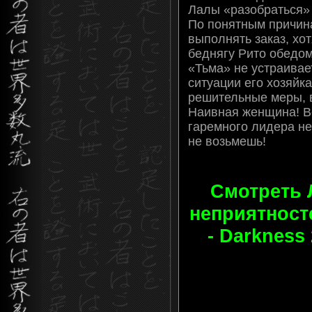
Лалы «разобраться»
По понятным причин
выполнять заказ, хо
беднягу Рито обедом
«Тьма» не устраивае
ситуации его хозяйк
решительные меры, 
Наивная женщина! Ве
гаремного лидера не
не возьмешь!
Смотреть 
неприятносте
- Darkness 