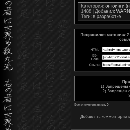
Категория
:
онгоинги (
1488 |
Добавил
:
WARN
Теги
: в разработке
Понравился материал? 
ссыл
HTML
BB-
Code
Ссылка
Пра
1) Запрещены 
2) Запрещён с
Всего комментариев
:
0
Добавлять комментарии м