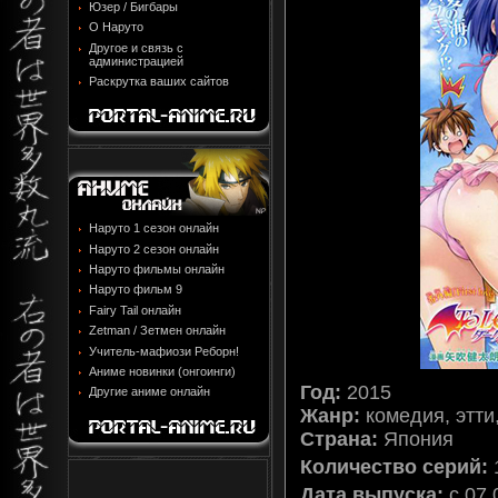
Юзер / Бигбары
О Наруто
Другое и связь с
администрацией
Раскрутка ваших сайтов
Наруто 1 сезон онлайн
Наруто 2 сезон онлайн
Наруто фильмы онлайн
Наруто фильм 9
Fairy Tail онлайн
Zetman / Зетмен онлайн
Учитель-мафиози Реборн!
Аниме новинки (онгоинги)
Год:
2015
Другие аниме онлайн
Жанр:
комедия, этти
Страна:
Япония
Количество серий:
Дата выпуска:
c 07.