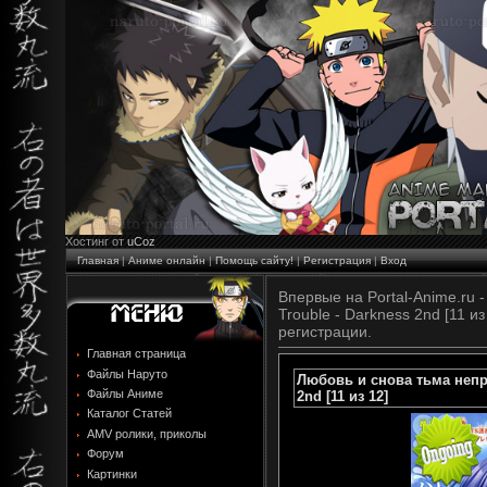
Хостинг от
uCoz
Главная
|
Аниме онлайн
|
Помощь сайту!
|
Регистрация
|
Вход
Впервые на Portal-Anime.ru 
Trouble - Darkness 2nd [11 и
регистрации.
Главная страница
Файлы Наруто
Любовь и снова тьма непри
Файлы Аниме
2nd [11 из 12]
Каталог Статей
AMV ролики, приколы
Форум
Картинки