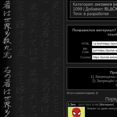
Категория
:
онгоинги (
1099 |
Добавил
:
BL∆C
Теги
: в разработке
Понравился материал? 
ссыл
HTML
BB-
Code
Ссылка
Пра
1) Запрещены 
2) Запрещён с
Всего комментариев
:
2
Поря
1
Эко
[
Материал
]
(10.07.2013 10:48)
Уверен ты даже непос