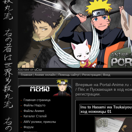
Хостинг от
uCoz
Главная
|
Аниме онлайн
|
Помощь сайту!
|
Регистрация
|
Вход
Впервые на Portal-Anime.ru -
/ Пёс и Пускающая в ход но
регистрации.
Главная страница
Файлы Наруто
Inu to Hasami wa Tsukaiyo
Файлы Аниме
ход ножницы 01
Каталог Статей
AMV ролики, приколы
Форум