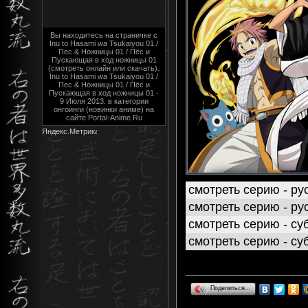
Вы находитесь на страничке с
Inu to Hasami wa Tsukaiyou 01 /
Пес & Ножницы 01 / Пёс и
Пускающая в ход ножницы 01
(смотреть онлайн или скачать).
Inu to Hasami wa Tsukaiyou 01 /
Пес & Ножницы 01 / Пёс и
Пускающая в ход ножницы 01 -
9 Июля 2013. в категории
онгоинги (новинки аниме) на
сайте Portal-Anime.Ru
смотреть серию - рус
смотреть серию - рус
смотреть серию - суб
смотреть серию - суб
Поделиться…