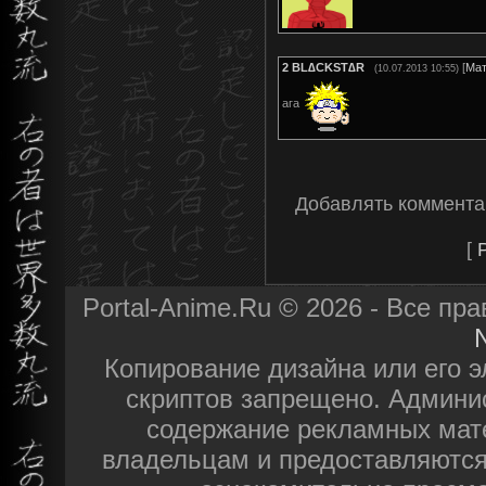
2
BL∆CKST∆R
[
Мат
(10.07.2013 10:55)
ага
Добавлять коммента
[
Portal-Anime.Ru © 2026 - Все пр
N
Копирование дизайна или его э
скриптов запрещено. Админис
содержание рекламных мат
владельцам и предоставляются