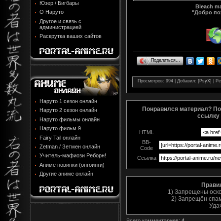
Юзер / Бигбары
Bleach ma
О Наруто
"Добро по
Другое и связь с
администрацией
Раскрутка ваших сайтов
Поделиться…
Просмотров
: 994 |
Добавил
:
[PsyX]
|
Ре
Наруто 1 сезон онлайн
Понравился материал? По
Наруто 2 сезон онлайн
ссылку 
Наруто фильмы онлайн
Наруто фильм 9
HTML
Fairy Tail онлайн
BB-
Zetman / Зетмен онлайн
Code
Учитель-мафиози Реборн!
Ссылка
Аниме новинки (онгоинги)
Другие аниме онлайн
Прави
1) Запрещены оск
2) Запрещён спам
Уда
Всего комментариев
:
4