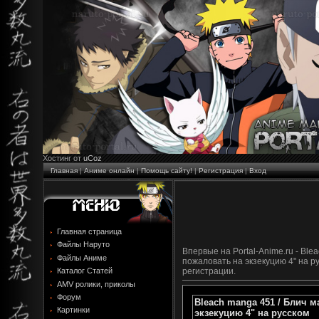
Хостинг от
uCoz
Главная
|
Аниме онлайн
|
Помощь сайту!
|
Регистрация
|
Вход
Главная страница
Файлы Наруто
Впервые на Portal-Anime.ru - Ble
Файлы Аниме
пожаловать на экзекуцию 4" на р
регистрации.
Каталог Статей
AMV ролики, приколы
Форум
Bleach manga 451 / Блич м
Картинки
экзекуцию 4" на русском