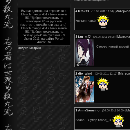
Вы находитесь на страничке с
4
lera233
[
Материал
(15.06.2011 14:04)
Bleach manga 451 / Блич манга
451 "Добро пожаловать на
Крутая глава)
экзекуцию 4" на русском
(смотреть онлайн или скачать).
Bleach manga 451 / Блич манга
451 "Добро пожаловать на
экзекуцию 4" на русском - 9
3
fan_mfJ
[
Материа
(09.06.2011 16:05)
Июня 2011. на сайте Portal-
Anime.Ru
Стереотипный злодей
2
dio_wind
[
Матери
(09.06.2011 12:12)
1
AnnaSarasino
[
Ма
(09.06.2011 10:50)
Ваааа....Супер глава))))