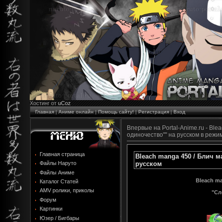
Хостинг от
uCoz
Главная
|
Аниме онлайн
|
Помощь сайту!
|
Регистрация
|
Вход
Впервые на Portal-Anime.ru - Ble
одиночество"" на русском в режи
Главная страница
Bleach manga 450 / Блич м
русском
Файлы Наруто
Файлы Аниме
Bleach ma
Каталог Статей
AMV ролики, приколы
"Сл
Форум
Картинки
Юзер / Бигбары