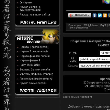
О Наруто
Другое и связь с
администрацией
Раскрутка ваших сайтов
Поделиться…
Просмотров
: 1088 |
Добавил
:
[PsyX]
|
Р
Теги
: в разработке
Понравился материал? По
ссылку 
Наруто 1 сезон онлайн
Наруто 2 сезон онлайн
HTML
Наруто фильмы онлайн
BB-
Наруто фильм 9
Code
Fairy Tail онлайн
Ссылка
Zetman / Зетмен онлайн
Учитель-мафиози Реборн!
Аниме новинки (онгоинги)
Прави
1) Запрещены оск
Другие аниме онлайн
2) Запрещён спам
Уда
Всего комментариев
:
0
Добавлять комментарии могу
[
Р