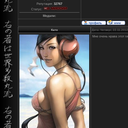
Репутация:
32767
Статус:
Медали:
Като
Дата: Четверг, 22.11.201
Мне очень нрава этот г