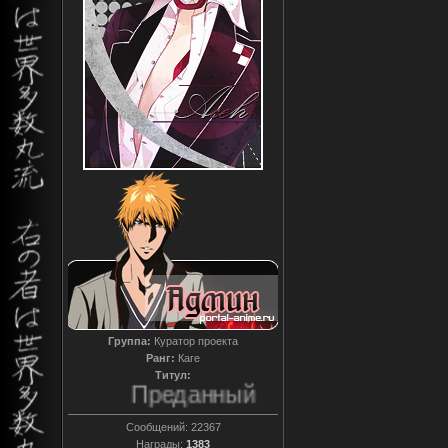
Группа:
Куратор проекта
Ранг:
Каге
Титул:
Преданный
Сообщений:
22367
Награды:
1383