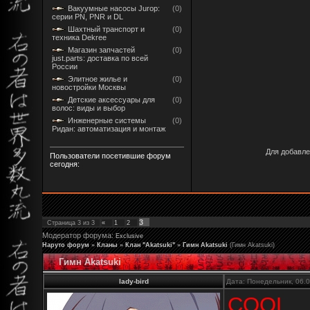
Вакуумные насосы Jurop:
(0)
серии PN, PNR и DL
Шахтный транспорт и
(0)
техника Dekree
Магазин запчастей
(0)
just.parts: доставка по всей
России
Элитное жилье и
(0)
новостройки Москвы
Детские аксессуары для
(0)
волос: виды и выбор
Инженерные системы
(0)
Ридан: автоматизация и монтаж
Для добавле
Пользователи посетившие форум
сегодня:
3
Страница
3
из
3
«
1
2
Модератор форума:
Exclusive
Наруто форум
»
Кланы
»
Клан "Akatsuki"
»
Гимн Akatsuki
(Гимн Akatsuki)
Гимн Akatsuki
lady-bird
Дата: Понедельник, 06.
COOL