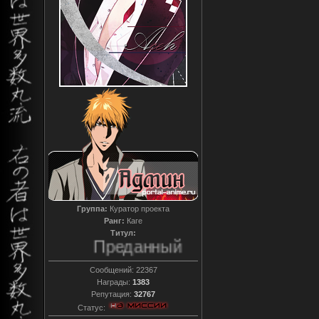
Группа:
Куратор проекта
Ранг:
Каге
Титул:
Преданный
Сообщений:
22367
Награды:
1383
Репутация:
32767
Статус: