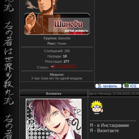
Группа:
Шиноби
Ранг:
Генин
Сообщений:
180
Награды:
18
Репутация:
277
Статус:
Медали:
У вас пока нет ни одной медали.
Exclusive
Дата: Пятница, 17.08.2012, 22:
Я - в Инстаграмме
Я - Вконтакте