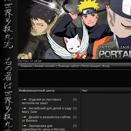
Хостинг от
uCoz
Главная
|
Аниме онлайн
|
Помощь сайту!
|
Регистрация
|
Вход
Информационный центр:
Чат:
Изделия из листового
(0)
металла на заказ
Английский для детей в саду
(0)
Mary Jane
Дизайн и разработка сайтов
(0)
от Bewave
Экипировка для
(0)
единоборств: цены в Москве