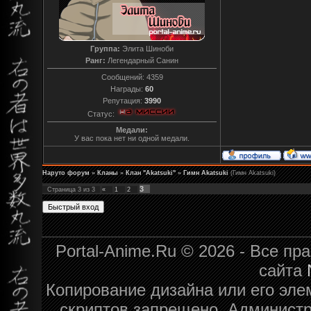
Группа:
Элита Шиноби
Ранг:
Легендарный Санин
Сообщений:
4359
Награды:
60
Репутация:
3990
Статус:
Медали:
У вас пока нет ни одной медали.
Наруто форум
»
Кланы
»
Клан "Akatsuki"
»
Гимн Akatsuki
(Гимн Akatsuki)
3
Страница
3
из
3
«
1
2
Portal-Anime.Ru © 2026 - Все п
сайта
Копирование дизайна или его эле
скриптов запрещено. Администра