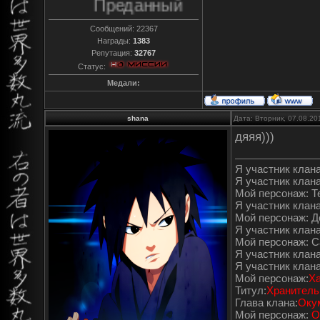
Преданный
Сообщений:
22367
Награды:
1383
Репутация:
32767
Статус:
Медали:
shana
Дата: Вторник, 07.08.20
дяяя)))
Я участник клана"
Я участник клана
Мой персонаж: Т
Я участник клана"
Мой персонаж: 
Я участник клана
Мой персонаж: С
Я участник клана
Я участник клан
Мой персонаж:
Ха
Титул:
Хранитель
Глава клана:
Оку
Мой персонаж:
О