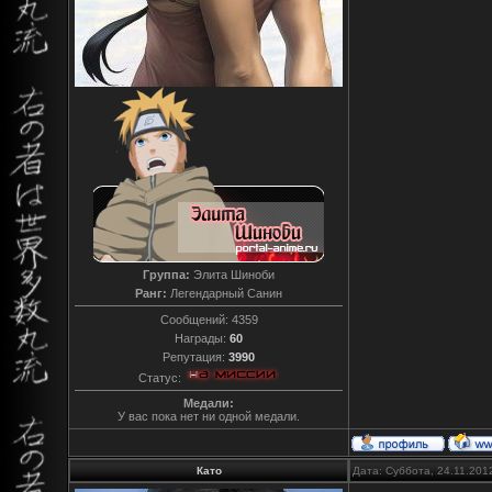
Группа:
Элита Шиноби
Ранг:
Легендарный Санин
Сообщений:
4359
Награды:
60
Репутация:
3990
Статус:
Медали:
У вас пока нет ни одной медали.
Като
Дата: Суббота, 24.11.201