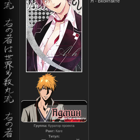
Я - Вконтакте
Группа:
Куратор проекта
Ранг:
Каге
Титул: