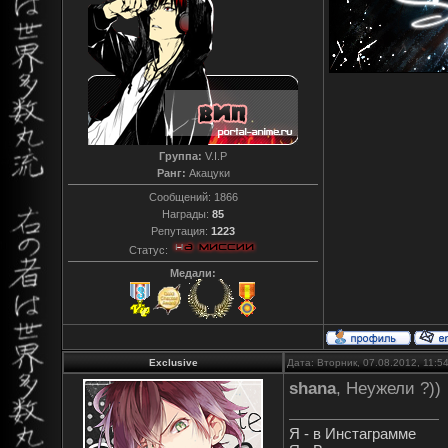
Группа:
V.I.P
Ранг:
Акацуки
Сообщений:
1866
Награды:
85
Репутация:
1223
Статус:
Медали:
Exclusive
Дата: Вторник, 07.08.2012, 11:
shana
, Неужели ?))
Я - в Инстаграмме