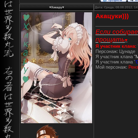
♥Хикару♥
Дата: Среда, 08.08.2012, 1
Акацуки)))
Если собирае
прощать
♥
Я участник клана:
Персонаж: Цунаде
Я участник клана
"
Я участник клана '
'
Мой персонаж:
Рен