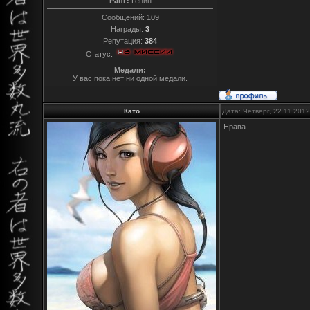
Ранг:
Генин
Сообщений:
109
Награды:
3
Репутация:
384
Статус:
Медали:
У вас пока нет ни одной медали.
Като
Дата: Четверг, 22.11.201
Нрава