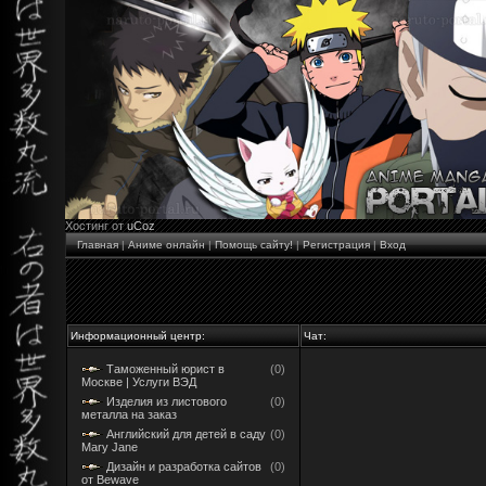
Хостинг от
uCoz
Главная
|
Аниме онлайн
|
Помощь сайту!
|
Регистрация
|
Вход
Информационный центр:
Чат:
Таможенный юрист в
(0)
Москве | Услуги ВЭД
Изделия из листового
(0)
металла на заказ
Английский для детей в саду
(0)
Mary Jane
Дизайн и разработка сайтов
(0)
от Bewave