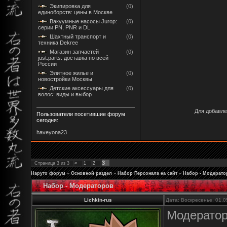
Экипировка для
(0)
единоборств: цены в Москве
Вакуумные насосы Jurop:
(0)
серии PN, PNR и DL
Шахтный транспорт и
(0)
техника Dekree
Магазин запчастей
(0)
just.parts: доставка по всей
России
Элитное жилье и
(0)
новостройки Москвы
Детские аксессуары для
(0)
волос: виды и выбор
Для добавле
Пользователи посетившие форум
сегодня:
haveyona23
3
Страница
3
из
3
«
1
2
Наруто форум
»
Основной раздел
»
Набор Персонала на сайт
»
Набор - Модерато
Набор - Модераторов
Lichkin-rus
Дата: Воскресенье, 01.0
Модератор