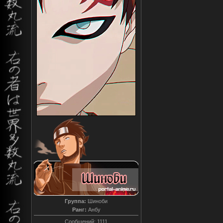
Группа:
Шиноби
Ранг:
Анбу
Сообщений:
1111