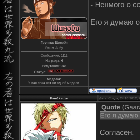
- Ненмого о с
Его я думаю о
Группа:
Шиноби
Ранг:
Анбу
Сообщений:
1111
Награды:
4
Репутация:
978
Статус:
Медали:
У вас пока нет ни одной медали.
Kam1kadze
Дата: Среда, 24.10.2012,
Quote
(
Gaar
Его я думаю 
Согласен.