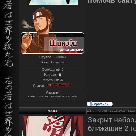
помочь сайт
Группа:
Шиноби
Ранг:
Новичок
Сообщений:
9
Награды:
0
Репутация:
30
Статус:
Медали:
У вас пока нет ни одной медали.
Gaara
Дата: Четверг, 15.11.2012, 21:2
Закрыт набор,
ближашие 2 го