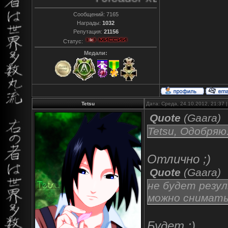
Сообщений:
7165
Награды:
1032
Репутация:
21156
Статус:
Медали:
Tetsu
Дата: Среда, 24.10.2012, 21:37
Quote
(
Gaara
)
Tetsu, Одобряю
Отлично ;)
Quote
(
Gaara
)
не будет резул
можно снимать
Будет ;)