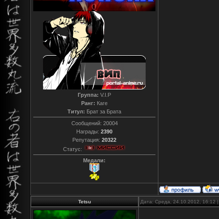
Группа:
V.I.P
Ранг:
Каге
Титул:
Брат за Брата
Сообщений:
20004
Награды:
2390
Репутация:
20322
Статус:
Медали:
Tetsu
Дата: Среда, 24.10.2012, 16:12