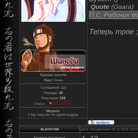
Quote
(
Gaara
)
П.С. Рабочих м
Теперь трое ;
Группа:
Шиноби
Ранг:
Генин
Сообщений:
110
Награды:
22
Репутация:
219
Статус:
Медали:
У вас пока нет ни одной медали.
BL∆CKST∆R
Дата: Понедельник, 05.11.2012, 14:2
Группа:
Удаленные