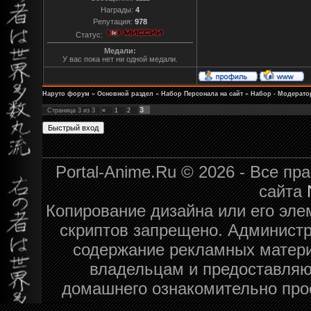
Награды:
4
Репутация:
978
Статус:
Медали:
У вас пока нет ни одной медали.
Наруто форум
»
Основной раздел
»
Набор Персонала на сайт
»
Набор - Модерато
3
Страница
3
из
3
«
1
2
Portal-Anime.Ru © 2026 - Все п
сайта
Копирование дизайна или его эле
скриптов запрещено. Администра
содержание рекламных матери
владельцам и предоставляю
домашнего ознакомительно про