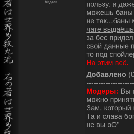
Медали:
пользу. и даж
можешь баны д
не так...баны
чате выдаёшь
за бес придел
свой данные п
то под спойле
На этим всё.
Добавлено
(0
-------------------
Модеры:
Вы м
можно принять
Зам. который 
Та и слава бо
не вы оО"