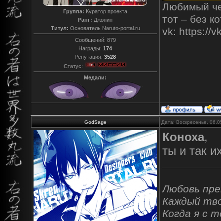
Любимый чел
Группа:
Куратор проекта
тот – без к
Ранг:
Джонин
Титул:
Основатель Naruto-portal.ru
vk: https:/
Сообщений:
879
Награды:
174
Репутация:
3528
Статус:
Медали:
GodSage
Дата: Воскресенье, 06.0
Коноха
,
ты и так 
Любовь пре
Каждый тво
Когда я с т