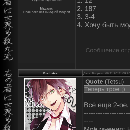
1. 12
2. 187
Медали:
У вас пока нет ни одной медали.
3. 3-4
4. Хочу быть м
Сообщение от
Exclusive
Дата: Вторник, 06.11.2012, 08:
Quote
(
Tetsu
)
Теперь трое ;)
Всё ещё 2-ое.
-------------------
----
Моё мнения: 