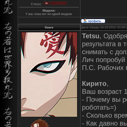
Статус:
Медали:
У вас пока нет ни одной медали.
Gaara
Дата: Среда, 24.10.2012, 21:06
Tetsu
, Одобр
результата в 
снимать с дол
Лич попробуй 
П.С. Рабочих 
Кирито
,
Ваш возраст 
- Почему вы р
роботать=)
- Сколько вре
- Как давно в