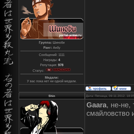
Группа:
Шиноби
Ранг:
Анбу
Сообщений:
1111
Награды:
4
Репутация:
978
Статус:
Медали:
У вас пока нет ни одной медали.
Shin
Дата: Пятница, 09.11.2012, 18:
Gaara
, не-не,
смайловство 