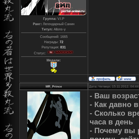
Группа:
V.I.P
Ранг:
Легендарный Санин
Титул:
Allons-y
Сообщений:
1665
Награды:
72
Репутация:
831
Статус:
Медали:
MR_Prince
Дата: Четверг, 15.11.2012, 04:4
- Ваш возрас
- Как давно 
- Сколько вр
часа в день
- Почему вы