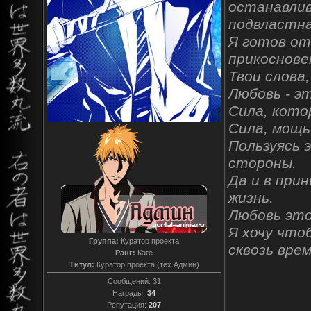
останавлив
подвластна
Я готов от
прикоснове
Твои слова
Любовь - э
Сила, кото
Сила, мощь
Пользуясь 
стороны.
Да и в при
жизнь.
Любовь это
Я хочу что
Группа:
Куратор проекта
сквозь вре
Ранг:
Каге
Титул:
Куратор проекта (тех.Админ)
Сообщений:
31
Награды:
34
Репутация:
207