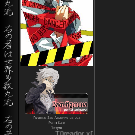
Группа:
Зам.Администратора
Ранг:
Каге
Титул:
T0reador xD