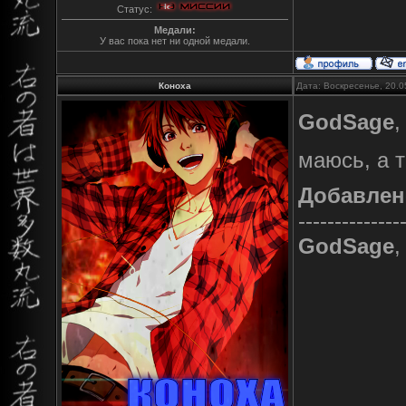
Статус:
Медали:
У вас пока нет ни одной медали.
Коноха
Дата: Воскресенье, 20.0
GodSage
,
маюсь, а т
Добавлен
--------------
GodSage
,