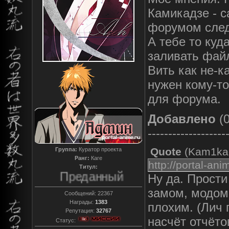
Камикадзе - с
форумом следи
А тебе то куд
заливать фай
Вить как не-ка
нужен кому-то
для форума.
Добавлено
(0
-------------------
Quote
(
Kam1ka
Группа:
Куратор проекта
Ранг:
Каге
http://portal-a
Титул:
Преданный
Ну да. Прости
замом, модом 
Сообщений:
22367
Награды:
1383
плохим. (Лич 
Репутация:
32767
насчёт отчёт
Статус: