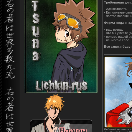
Требования для
- Адекватность
- Выполнение сво
- частое посещени
Форма подачи за
- ваш возраст
- что вы умеете (
- пример вашей ра
- ненмого о себе
Все заявки буду
Любимый человек – эт