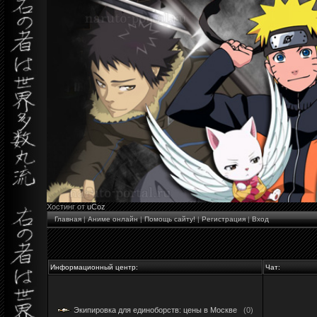
Хостинг от
uCoz
Главная
|
Аниме онлайн
|
Помощь сайту!
|
Регистрация
|
Вход
Информационный центр:
Чат:
Экипировка для единоборств: цены в Москве
(0)