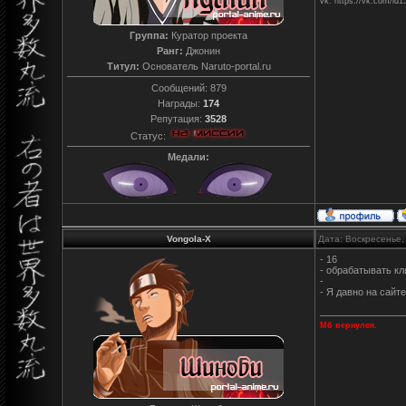
vk: https://vk.com/id
Группа:
Куратор проекта
Ранг:
Джонин
Титул:
Основатель Naruto-portal.ru
Сообщений:
879
Награды:
174
Репутация:
3528
Статус:
Медали:
Vongola-X
Дата: Воскресенье,
- 16
- обрабатывать к
-
- Я давно на сайт
Мб вернулся.