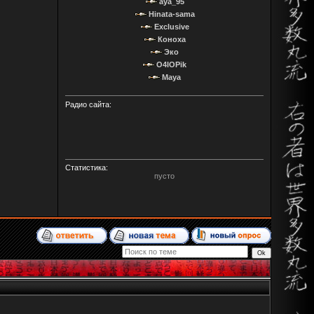
aya_95
Hinata-sama
Exclusive
Коноха
Эко
O4IOPik
Maya
Радио сайта:
Статистика:
пусто