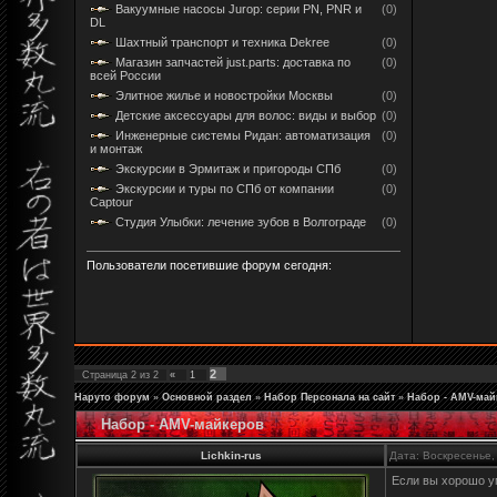
Вакуумные насосы Jurop: серии PN, PNR и
(0)
DL
Шахтный транспорт и техника Dekree
(0)
Магазин запчастей just.parts: доставка по
(0)
всей России
Элитное жилье и новостройки Москвы
(0)
Детские аксессуары для волос: виды и выбор
(0)
Инженерные системы Ридан: автоматизация
(0)
и монтаж
Экскурсии в Эрмитаж и пригороды СПб
(0)
Экскурсии и туры по СПб от компании
(0)
Captour
Студия Улыбки: лечение зубов в Волгограде
(0)
Пользователи посетившие форум сегодня:
2
Страница
2
из
2
«
1
Наруто форум
»
Основной раздел
»
Набор Персонала на сайт
»
Набор - AMV-май
Набор - AMV-майкеров
Lichkin-rus
Дата: Воскресенье,
Если вы хорошо ум