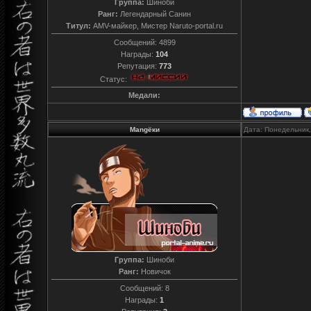
Группа:
Шиноби
Ранг:
Легендарный Санин
Титул:
AMV-майкер, Мистер Naruto-portal.ru
Сообщений:
4899
Награды:
104
Репутация:
773
Статус:
Медали:
Mangёки
Дата: Понедельник,
Группа:
Шиноби
Ранг:
Новичок
Сообщений:
8
Награды:
1