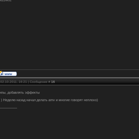
156224431
 02.10.2011, 16:21 | Сообщение #
16
липы, добавлять эффекты
е ) Неделю назад начал делать amv и многие говорят неплохо)