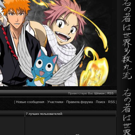
Приветствую Вас
Шпион
|
RSS
[
Новые сообщения
·
Участники
·
Правила форума
·
Поиск
·
RSS
]
7 лучших пользователей: