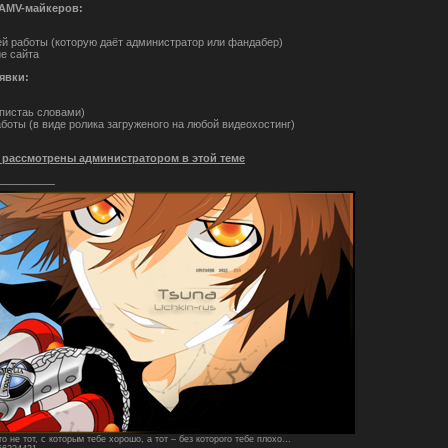
 AMV-майкеров:
ей работы (которую даёт администратор или фандабер)
е сайта
явки:
опистаь словами)
боты (в виде ролика загруженого на любой видеохостинг)
т рассмотрены администратором в этой теме
о не тот, с которым тебе хорошо, а тот – без которого тебе плохо…