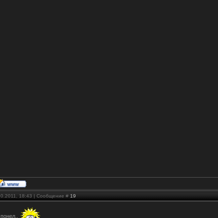
10.2011, 18:43 | Сообщение #
19
 понел..