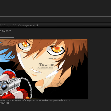
10.2011, 14:50 | Сообщение #
18
то было ?
о не тот, с которым тебе хорошо, а тот – без которого тебе плохо…
156224431