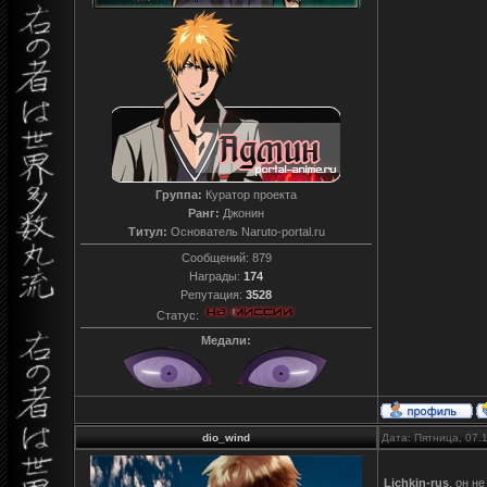
Группа:
Куратор проекта
Ранг:
Джонин
Титул:
Основатель Naruto-portal.ru
Сообщений:
879
Награды:
174
Репутация:
3528
Статус:
Медали:
dio_wind
Дата: Пятница, 07.
Lichkin-rus
, он не