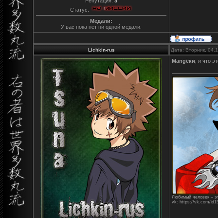
Репутация:
3
Статус:
Медали:
У вас пока нет ни одной медали.
Lichkin-rus
Дата: Вторник, 04.
Mangёки
, и что э
Любимый человек – эт
vk: https://vk.com/id