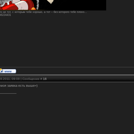
о не тот, с которым тебе хорошо, а тот – без которого тебе плохо…
156224431
08.2011, 09:08 | Сообщение #
16
и моя заявка есть выше=)