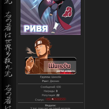
Группа:
Шиноби
Ранг:
Джонин
Сообщений:
630
Награды:
3
Репутация:
22
Статус:
Медали:
У вас пока нет ни одной медали.