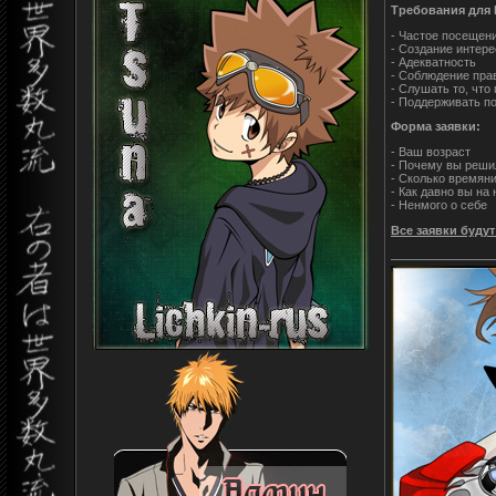
Требования для 
- Частое посещен
- Создание интер
- Адекватность
- Соблюдение пра
- Слушать то, что
- Поддерживать п
Форма заявки:
- Ваш возраст
- Почему вы реши
- Сколько времяни
- Как давно вы на
- Ненмого о себе
Все заявки буду