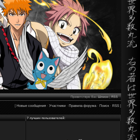
Приветствую Вас
Шпион
|
RSS
[
Новые сообщения
·
Участники
·
Правила форума
·
Поиск
·
RSS
]
7 лучших пользователей: