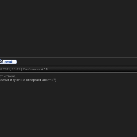
08.2011, 10:43 | Сообщение #
18
т и такие....
олчит и даже не отвергает анкеты?)