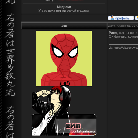
Медали:
У вас пока нет ни одной медали.
Эко
Дата: Суббота, 27.
Ривя
, нет ты почи
Он флудер, котор
vk: https://vk.com/we