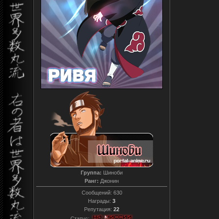
Группа:
Шиноби
Ранг:
Джонин
Сообщений:
630
Награды:
3
Репутация:
22
Статус: