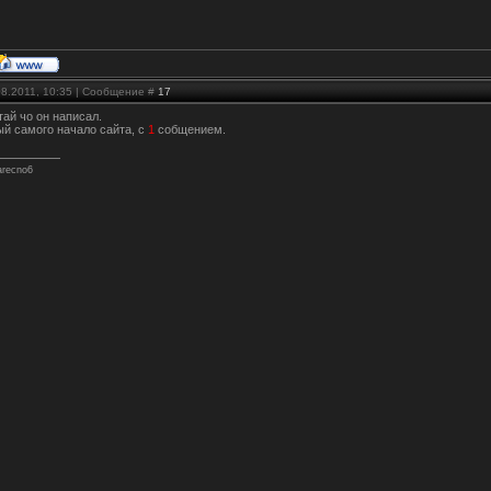
08.2011, 10:35 | Сообщение #
17
тай чо он написал.
ый самого начало сайта, с
1
собщением.
arecno6