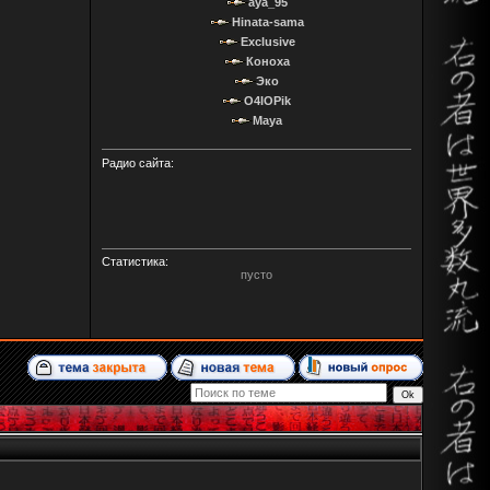
aya_95
Hinata-sama
Exclusive
Коноха
Эко
O4IOPik
Maya
Радио сайта:
Статистика:
пусто