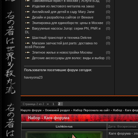
Таможенный юрист в Москве | Услуги ВЭД
(0)
Изделия из листового металла на заказ
(0)
Английский для детей в саду Mary Jane
(0)
Дизайн и разработка сайтов от Bewave
(0)
Экипировка для единоборств: цены в Москве
(0)
Вакуумные насосы Jurop: серии PN, PNR и
(0)
DL
Шахтный транспорт и техника Dekree
(0)
Магазин запчастей just.parts: доставка по
(0)
всей России
Элитное жилье и новостройки Москвы
(0)
Детские аксессуары для волос: виды и выбор
(0)
Пользователи посетившие форум сегодня:
haveyona23
2
Страница
2
из
2
«
1
Наруто форум
»
Основной раздел
»
Набор Персонала на сайт
»
Набор - Каге фо
Набор - Каге форума
Lichkin-rus
Дата: Воскресенье,
Каге форума - э