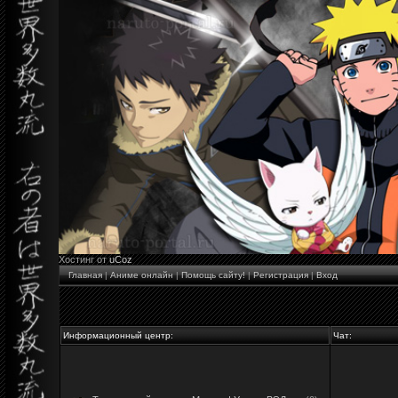
Хостинг от
uCoz
Главная
|
Аниме онлайн
|
Помощь сайту!
|
Регистрация
|
Вход
Информационный центр:
Чат: