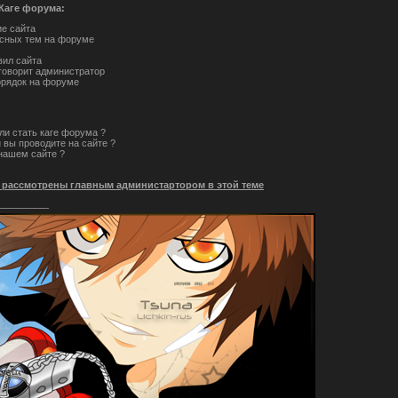
Каге форума:
ие сайта
есных тем на форуме
вил сайта
 говорит администратор
орядок на форуме
ли стать каге форума ?
 вы проводите на сайте ?
 нашем сайте ?
т рассмотрены главным администартором в этой теме