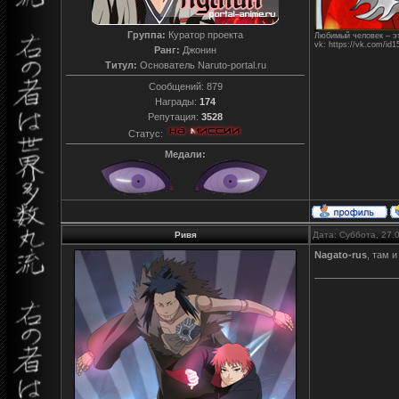
Группа:
Куратор проекта
Любимый человек – эт
vk: https://vk.com/id
Ранг:
Джонин
Титул:
Основатель Naruto-portal.ru
Сообщений:
879
Награды:
174
Репутация:
3528
Статус:
Медали:
Ривя
Дата: Суббота, 27.
Nagato-rus
, там 