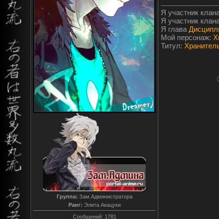
Я участник клан
Я участник клан
Я глава
Дисципл
Мой персонаж:
Х
Титул:
Хранитель
Группа:
Зам.Администратора
Ранг:
Элита Акацуки
Сообщений:
1781