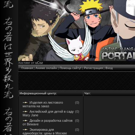
Хостинг от
uCoz
Главная
|
Аниме онлайн
|
Помощь сайту!
|
Регистрация
|
Вход
Информационный центр:
Чат:
Изделия из листового
(0)
металла на заказ
Английский для детей в саду
(0)
Mary Jane
Дизайн и разработка сайтов
(0)
от Bewave
Экипировка для
(0)
единоборств: цены в Москве