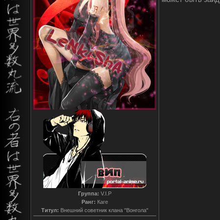
Группа:
V.I.P
Ранг:
Каге
Титул:
Внешний советник клана "Вонгола"