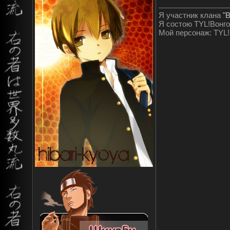
Я участник клана
"
Я состою TYL!Вонго
Мой персонаж: TYL