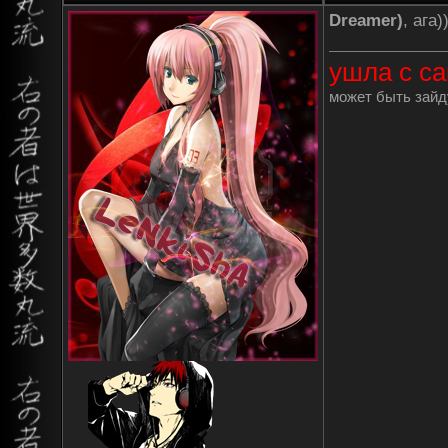
Dreamer)
, ага
ушла с са
может быть зайду