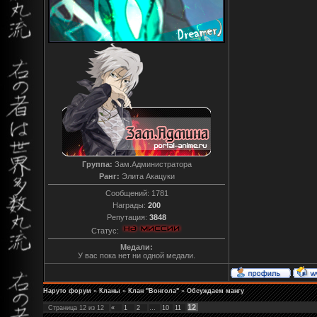
Группа:
Зам.Администратора
Ранг:
Элита Акацуки
Сообщений:
1781
Награды:
200
Репутация:
3848
Статус:
Медали:
У вас пока нет ни одной медали.
Наруто форум
»
Кланы
»
Клан "Вонгола"
»
Обсуждаем мангу
12
Страница
12
из
12
«
1
2
…
10
11