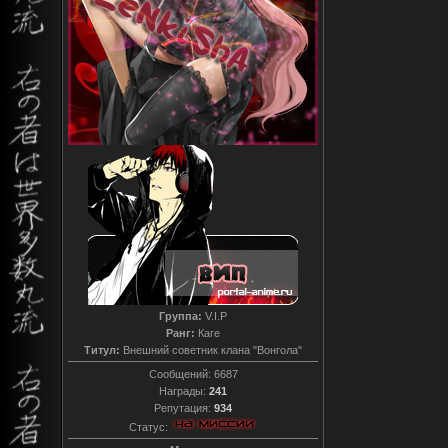
Группа:
V.I.P
Ранг:
Каге
Титул:
Внешний советник клана "Вонгола"
Сообщений:
6687
Награды:
241
Репутация:
934
Статус: