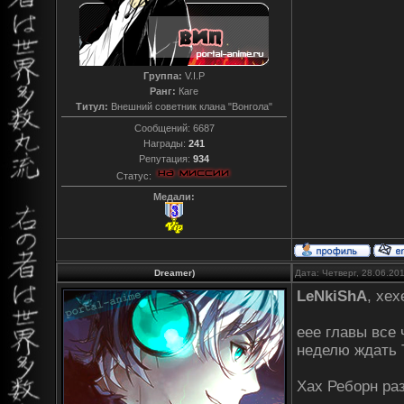
Группа:
V.I.P
Ранг:
Каге
Титул:
Внешний советник клана "Вонгола"
Сообщений:
6687
Награды:
241
Репутация:
934
Статус:
Медали:
Dreamer)
Дата: Четверг, 28.06.20
LeNkiShA
, хех
еее главы все 
неделю ждать 
Хах Реборн ра