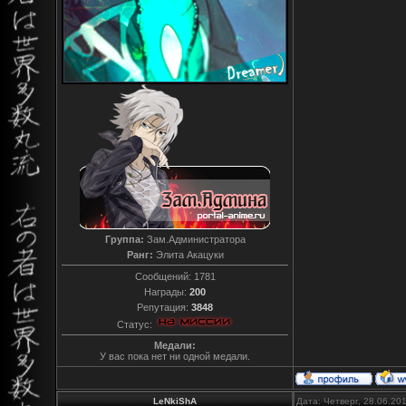
Группа:
Зам.Администратора
Ранг:
Элита Акацуки
Сообщений:
1781
Награды:
200
Репутация:
3848
Статус:
Медали:
У вас пока нет ни одной медали.
LeNkiShA
Дата: Четверг, 28.06.20