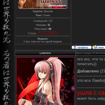
Группа:
Шиноби
Ранг:
Генин
Сообщений:
127
Награды:
11
Репутация:
68
Статус:
Медали:
У вас пока нет ни одной медали.
LeNkiShA
Дата: Среда, 27.06.201
ого ого, что т
почитать))
Добавлено
(27
-------------------
это все Ламбо)
ушла с са
может быть зайду