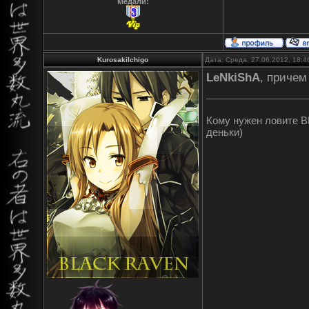
Медали:
KurosakiIchigo
Дата: Среда, 27.06.2012, 18:
LeNkiShA
, причем
Кому нужен ловите ВК
деньки)