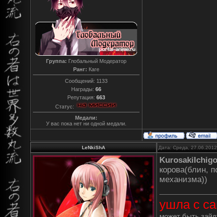
Группа:
Глобальный Модератор
Ранг:
Каге
Сообщений:
1133
Награды:
66
Репутация:
663
Статус:
Медали:
У вас пока нет ни одной медали.
LeNkiShA
Дата: Среда, 27.06.201
KurosakiIchig
корова(блин, 
механизма))
ушла с са
может быть зайду