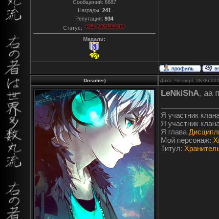
Сообщений:
6687
Награды:
241
Репутация:
934
Статус:
Медали:
Dreamer)
Дата: Четверг, 28.06.20
LeNkiShA
, аа 
Я участник клан
Я участник клан
Я глава
Дисципл
Мой персонаж:
Х
Титул:
Хранитель