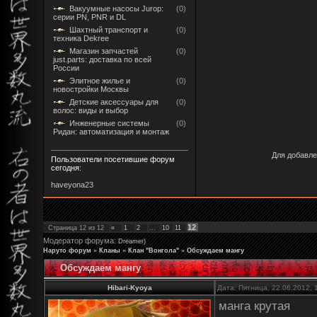
Вакуумные насосы Jurop:
(0)
серии PN, PNR и DL
Шахтный транспорт и
(0)
техника Dekree
Магазин запчастей
(0)
just.parts: доставка по всей
России
Элитное жилье и
(0)
новостройки Москвы
Детские аксессуары для
(0)
волос: виды и выбор
Инженерные системы
(0)
Ридан: автоматизация и монтаж
Для добавле
Пользователи посетившие форум
сегодня:
haveyona23
12
Страница
12
из
12
«
1
2
…
10
11
Модератор форума:
Dreamer)
Наруто форум
»
Кланы
»
Клан "Вонгола"
»
Обсуждаем мангу
Обсуждаем мангу
Hibari-Kyoya
Дата: Пятница, 22.06.2012,
манга крутая