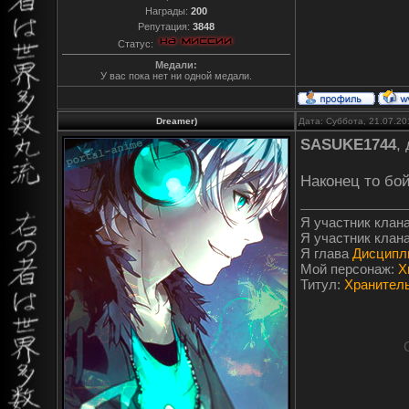
Награды:
200
Репутация:
3848
Статус:
Медали:
У вас пока нет ни одной медали.
Dreamer)
Дата: Суббота, 21.07.20
SASUKE1744
,
Наконец то бо
Я участник клан
Я участник клан
Я глава
Дисципл
Мой персонаж:
Х
Титул:
Хранитель