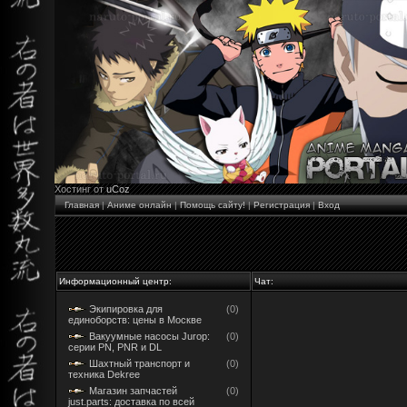
Хостинг от
uCoz
Главная
|
Аниме онлайн
|
Помощь сайту!
|
Регистрация
|
Вход
Информационный центр:
Чат:
Экипировка для
(0)
единоборств: цены в Москве
Вакуумные насосы Jurop:
(0)
серии PN, PNR и DL
Шахтный транспорт и
(0)
техника Dekree
Магазин запчастей
(0)
just.parts: доставка по всей