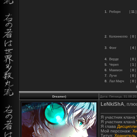
1
.
Реборн
[
11
]
2
.
Колоннелло
[
0
]
3
.
Фонг
[
4
]
4
.
Верде
[
0
]
5
.
Череп
[
1
]
6
.
Маммон
[
0
]
7
.
Луче
[
0
]
8
.
Лал Мирч
[
0
]
Dreamer)
Дата: Пятница, 31.08.20
LeNkiShA
, плю
Я участник клана
Я участник клана
Я глава
Дисципли
Мой персонаж:
Х
Титул:
Хранитель 