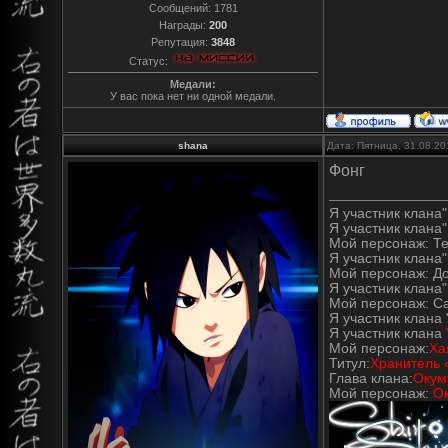
Сообщений:
1781
Награды:
200
Репутация:
3848
Статус:
Медали:
У вас пока нет ни одной медали.
shana
Дата: Пятница, 31.08.20
Фонг
Я участник клана" 
Я участник клана"
Мой персонаж: Т
Я участник клана" 
Мой персонаж: Д
Я участник клана"
Мой персонаж: С
Я участник клана 
Я участник клана
Мой персонаж:
Ха
Титул:
Хранитель 
Глава клана:
Окум
Мой персонаж:
О