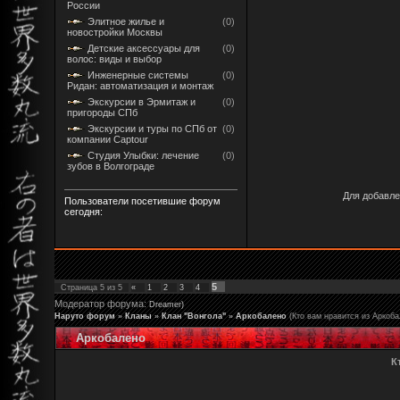
России
Элитное жилье и
(0)
новостройки Москвы
Детские аксессуары для
(0)
волос: виды и выбор
Инженерные системы
(0)
Ридан: автоматизация и монтаж
Экскурсии в Эрмитаж и
(0)
пригороды СПб
Экскурсии и туры по СПб от
(0)
компании Captour
Студия Улыбки: лечение
(0)
зубов в Волгограде
Для добавле
Пользователи посетившие форум
сегодня:
5
Страница
5
из
5
«
1
2
3
4
Модератор форума:
Dreamer)
Наруто форум
»
Кланы
»
Клан "Вонгола"
»
Аркобалено
(Кто вам нравится из Аркоба
Аркобалено
К