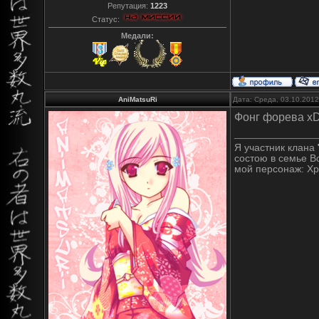
Репутация:
1223
Статус:
Медали:
AniMatsuRi
Дата: Среда, 03.10.201
Фонг форева xD
Я участник клана
состою в семье В
мой персонаж: Х