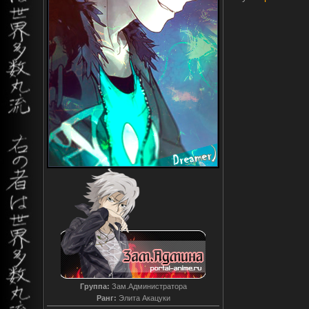
Группа:
Зам.Администратора
Ранг:
Элита Акацуки