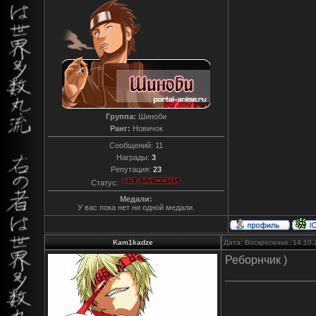
Группа:
Шиноби
Ранг:
Новичок
Сообщений:
11
Награды:
3
Репутация:
23
Статус:
Медали:
У вас пока нет ни одной медали.
Kam1kadze
Дата: Воскресенье, 14.10
Реборнчик )