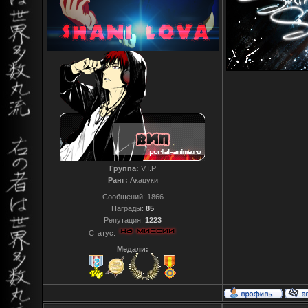
Группа:
V.I.P
Ранг:
Акацуки
Сообщений:
1866
Награды:
85
Репутация:
1223
Статус:
Медали: