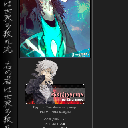
Группа:
Зам.Администратора
Ранг:
Элита Акацуки
Сообщений:
1781
Награды:
200