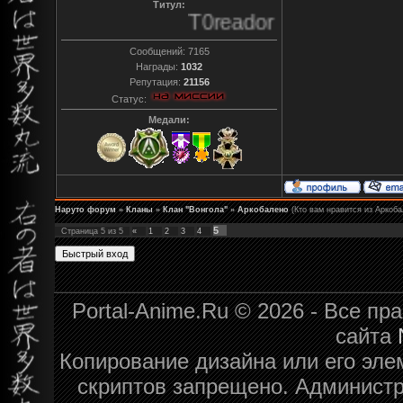
Титул:
T0reador xD
Сообщений:
7165
Награды:
1032
Репутация:
21156
Статус:
Медали:
Наруто форум
»
Кланы
»
Клан "Вонгола"
»
Аркобалено
(Кто вам нравится из Аркоба
5
Страница
5
из
5
«
1
2
3
4
Portal-Anime.Ru © 2026 - Все п
сайта
Копирование дизайна или его эле
скриптов запрещено. Администра