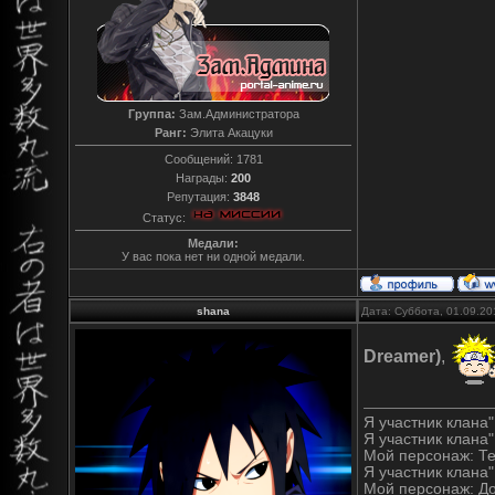
Группа:
Зам.Администратора
Ранг:
Элита Акацуки
Сообщений:
1781
Награды:
200
Репутация:
3848
Статус:
Медали:
У вас пока нет ни одной медали.
shana
Дата: Суббота, 01.09.20
Dreamer)
,
Я участник клана" 
Я участник клана"
Мой персонаж: Т
Я участник клана" 
Мой персонаж: Д