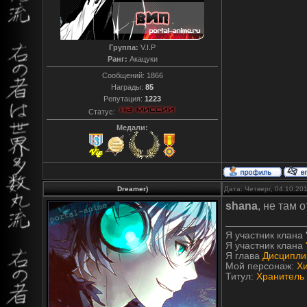
Группа:
V.I.P
Ранг:
Акацуки
Сообщений:
1866
Награды:
85
Репутация:
1223
Статус:
Медали:
Dreamer)
Дата: Четверг, 04.10.20
shana
, не там 
Я участник клана
Я участник клана
Я глава
Дисципли
Мой персонаж:
Х
Титул:
Хранитель 