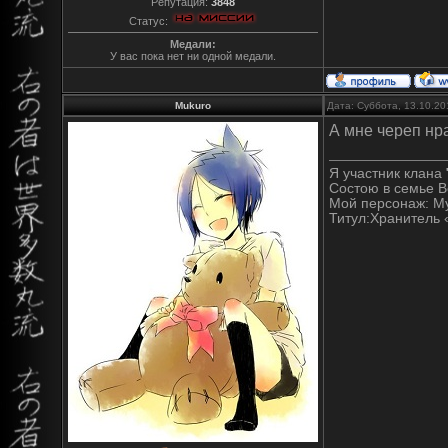
Репутация:
3848
Статус:
Медали:
У вас пока нет ни одной медали.
Mukuro
Дата: Суббота, 13.10.20
А мне череп нра
Я участник клана
Состою в семье В
Мой персонаж: М
Титул:Хранитель 