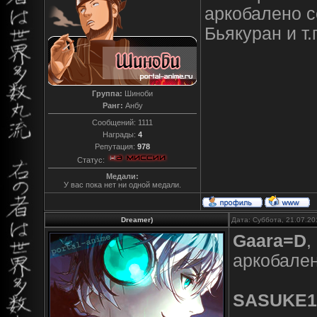
аркобалено с
Бьякуран и т
Группа:
Шиноби
Ранг:
Анбу
Сообщений:
1111
Награды:
4
Репутация:
978
Статус:
Медали:
У вас пока нет ни одной медали.
Dreamer)
Дата: Суббота, 21.07.20
Gaara=D
,
аркобален
SASUKE1