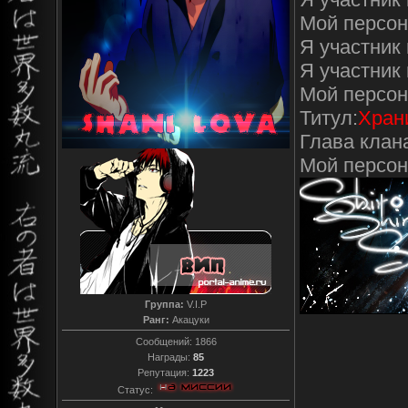
Мой персон
Я участник 
Я участник
Мой персон
Титул:
Хран
Глава клан
Мой персо
Группа:
V.I.P
Ранг:
Акацуки
Сообщений:
1866
Награды:
85
Репутация:
1223
Статус: