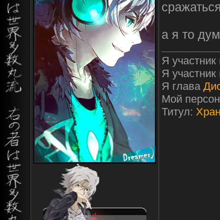
сражаться
а я то дум
Я участник
Я участник
Я глава
Ди
Мой персо
Титул:
Хран