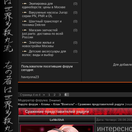
Экипировка для
(0)
единоборств: цены в Москве
Вакуумные насосы Jurop:
(0)
серии PN, PNR и DL
Шахтный транспорт и
(0)
техника Dekree
Магазин запчастей
(0)
just.parts: доставка по всей
России
Элитное жилье и
(0)
новостройки Москвы
Детские аксессуары для
(0)
волос: виды и выбор
Для добавле
Пользователи посетившие форум
сегодня:
haveyona23
4
Страница
4
из
4
«
1
2
3
Модератор форума:
Dreamer)
Наруто форум
»
Кланы
»
Клан "Вонгола"
»
Сражение представителей радуги
(пиши
Сражение представителей радуги
LeNkiShA
Дата: Четверг, 28.06.20
интересно