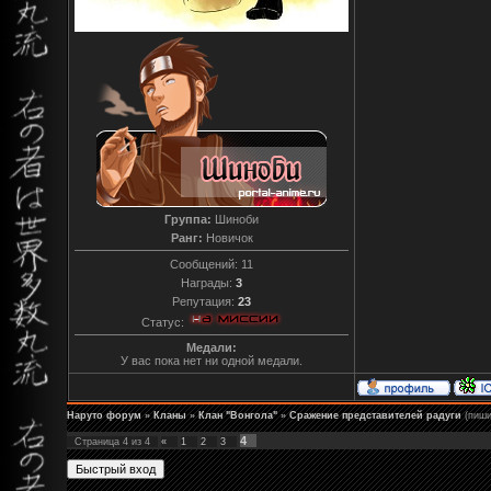
Группа:
Шиноби
Ранг:
Новичок
Сообщений:
11
Награды:
3
Репутация:
23
Статус:
Медали:
У вас пока нет ни одной медали.
Наруто форум
»
Кланы
»
Клан "Вонгола"
»
Сражение представителей радуги
(пиши
4
Страница
4
из
4
«
1
2
3