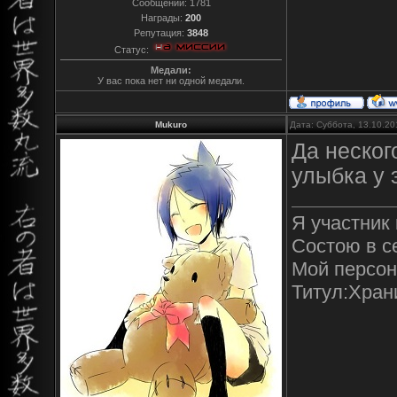
Сообщений:
1781
Награды:
200
Репутация:
3848
Статус:
Медали:
У вас пока нет ни одной медали.
Mukuro
Дата: Суббота, 13.10.20
Да неског
улыбка у 
Я участник
Состою в с
Мой персон
Титул:Хран