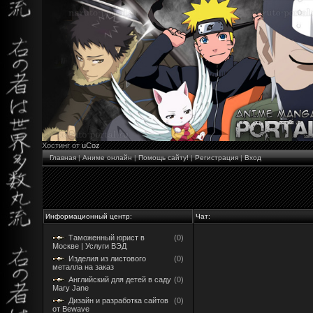
Хостинг от
uCoz
Главная
|
Аниме онлайн
|
Помощь сайту!
|
Регистрация
|
Вход
Информационный центр:
Чат:
Таможенный юрист в
(0)
Москве | Услуги ВЭД
Изделия из листового
(0)
металла на заказ
Английский для детей в саду
(0)
Mary Jane
Дизайн и разработка сайтов
(0)
от Bewave