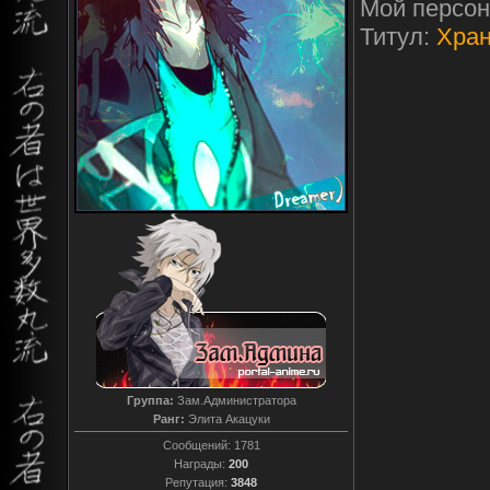
Мой персо
Титул:
Хран
Группа:
Зам.Администратора
Ранг:
Элита Акацуки
Сообщений:
1781
Награды:
200
Репутация:
3848