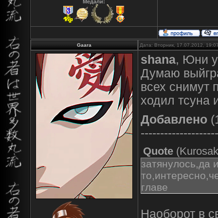
Медали:
Gaara
Дата: Вторник, 17.07.2012, 19:
shana
, Юни у
Думаю выйгра
всех снимут п
ходил тсуна 
Добавлено
(
-------------------
Quote
(
Kurosak
затянулось,да и
то,интересно,ч
главе
Наоборот в с