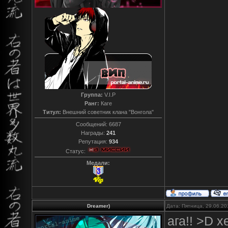
Группа:
V.I.P
Ранг:
Каге
Титул:
Внешний советник клана "Вонгола"
Сообщений:
6687
Награды:
241
Репутация:
934
Статус:
Медали:
Dreamer)
Дата: Пятница, 29.06.20
ага!! >D 