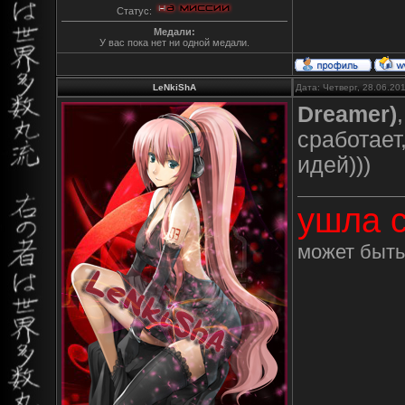
Статус:
Медали:
У вас пока нет ни одной медали.
LeNkiShA
Дата: Четверг, 28.06.20
Dreamer)
сработает
идей)))
ушла с
может быть 