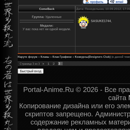
ComeBack
Дата: Понедельник, 10.09.2012, 17:
Группа:
Удаленные
SASUKE1744
,
Медали:
У вас пока нет ни одной медали.
Наруто форум
»
Кланы
»
Клан Графики
»
Конкурсы(Designers Club)
(в данной тем
3
Страница
3
из
3
«
1
2
Portal-Anime.Ru © 2026 - Все п
сайта
Копирование дизайна или его эле
скриптов запрещено. Администра
содержание рекламных матери