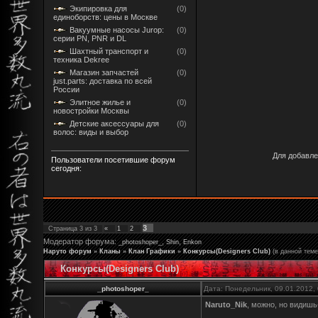
Экипировка для
(0)
единоборств: цены в Москве
Вакуумные насосы Jurop:
(0)
серии PN, PNR и DL
Шахтный транспорт и
(0)
техника Dekree
Магазин запчастей
(0)
just.parts: доставка по всей
России
Элитное жилье и
(0)
новостройки Москвы
Детские аксессуары для
(0)
волос: виды и выбор
Для добавле
Пользователи посетившие форум
сегодня:
3
Страница
3
из
3
«
1
2
Модератор форума:
,
,
_photoshoper_
Shin
Enkon
Наруто форум
»
Кланы
»
Клан Графики
»
Конкурсы(Designers Club)
(в данной тем
Конкурсы(Designers Club)
_photoshoper_
Дата: Понедельник, 09.01.2012,
Naruto_Nik
, можно, но видишь