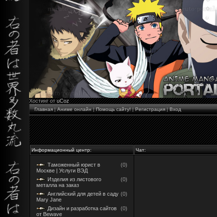
Хостинг от
uCoz
Главная
|
Аниме онлайн
|
Помощь сайту!
|
Регистрация
|
Вход
Информационный центр:
Чат:
Таможенный юрист в
(0)
Москве | Услуги ВЭД
Изделия из листового
(0)
металла на заказ
Английский для детей в саду
(0)
Mary Jane
Дизайн и разработка сайтов
(0)
от Bewave