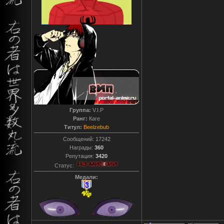
Группа:
V.I.P
Ранг:
Каге
Титул:
Beelzebub
Сообщений:
17242
Награды:
360
Репутация:
3420
Статус:
Медали: