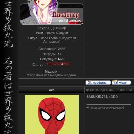
Группа:
Дизайнер
Ранг:
Элита Акацуки
Титул:
Глава клана "Создатели
Автатарок"
Сообщений:
2686
Награды:
71
Репутация:
668
Статус:
Медали:
У вас пока нет ни одной медали.
Эко
Дата: Понедельник, 03.09.2012,
SASUKE1744
, xDDD
vk: https://vk.com/wearecno6