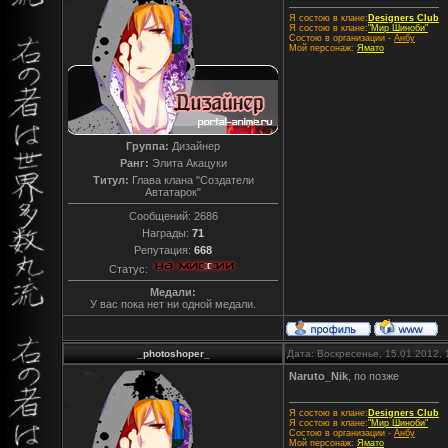
Я состою в клане:
Designers Club
Я состою в клане:
"Мир Шиноби"
Состою в организации -
Анбу
Мой персонаж:
Ямато
Группа:
Дизайнер
Ранг:
Элита Акацуки
Титул:
Глава клана "Создатели
Автатарок"
Сообщений:
2686
Награды:
71
Репутация:
668
Статус:
Медали:
У вас пока нет ни одной медали.
_photoshoper_
Дата: Воскресенье, 15.01.2012,
Naruto_Nik
, по позже
Я состою в клане:
Designers Club
Я состою в клане:
"Мир Шиноби"
Состою в организации -
Анбу
Мой персонаж:
Ямато