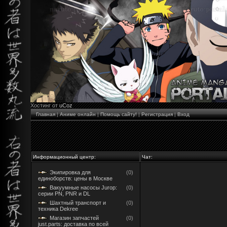
Хостинг от
uCoz
Главная
|
Аниме онлайн
|
Помощь сайту!
|
Регистрация
|
Вход
Информационный центр:
Чат:
Экипировка для
(0)
единоборств: цены в Москве
Вакуумные насосы Jurop:
(0)
серии PN, PNR и DL
Шахтный транспорт и
(0)
техника Dekree
Магазин запчастей
(0)
just.parts: доставка по всей