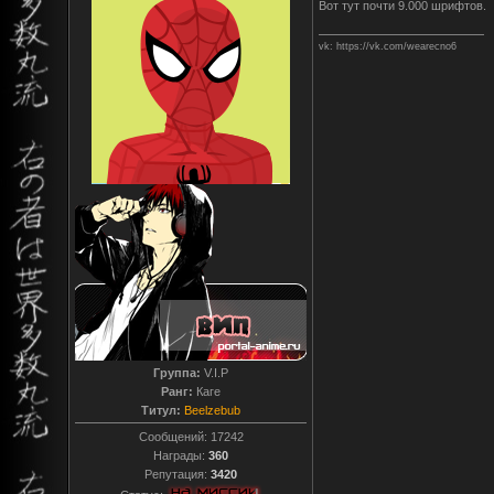
Вот тут почти 9.000 шрифтов.
vk: https://vk.com/wearecno6
Группа:
V.I.P
Ранг:
Каге
Титул:
Beelzebub
Сообщений:
17242
Награды:
360
Репутация:
3420