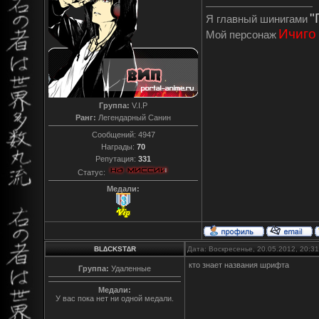
"
Я главный шинигами
Ичиго
Мой персонаж
Группа:
V.I.P
Ранг:
Легендарный Санин
Сообщений:
4947
Награды:
70
Репутация:
331
Статус:
Медали:
BL∆CKST∆R
Дата: Воскресенье, 20.05.2012, 20:3
кто знает названия шрифта
Группа:
Удаленные
Медали:
У вас пока нет ни одной медали.