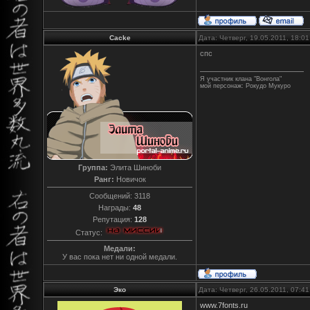
Cacke
Дата: Четверг, 19.05.2011, 18:0
спс
Я участник клана "Вонгола"
мой персонаж: Рокудо Мукуро
Группа:
Элита Шиноби
Ранг:
Новичок
Сообщений:
3118
Награды:
48
Репутация:
128
Статус:
Медали:
У вас пока нет ни одной медали.
Эко
Дата: Четверг, 26.05.2011, 07:4
www.7fonts.ru