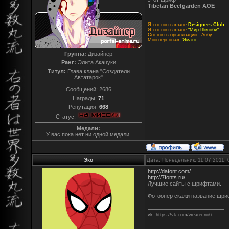
Tibetan Beefgarden AOE
Я состою в клане:
Designers Club
Я состою в клане:
"Мир Шиноби"
Состою в организации -
Анбу
Мой персонаж:
Ямато
Группа:
Дизайнер
Ранг:
Элита Акацуки
Титул:
Глава клана "Создатели
Автатарок"
Сообщений:
2686
Награды:
71
Репутация:
668
Статус:
Медали:
У вас пока нет ни одной медали.
Эко
Дата: Понедельник, 11.07.2011,
http://dafont.com/
http://7fonts.ru/
Лучшие сайты с шрифтами.
Фотоопер скажи название шриф
vk: https://vk.com/wearecno6