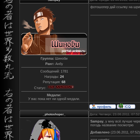
фотошопер дай ссылку на шриф
Группа:
Шиноби
Ранг:
Анбу
Сообщений:
1781
Награды:
24
Репутация:
68
Статус:
Медали:
У вас пока нет ни одной медали.
_photoshoper_
Дата: Четверг, 23.06.2011, 07:5
Sampay
, у мну всё лучше чер
погодь название посмотрю
Добавлено
(23.06.2011, 07:52)
---------------------------------------
этот шрифт: