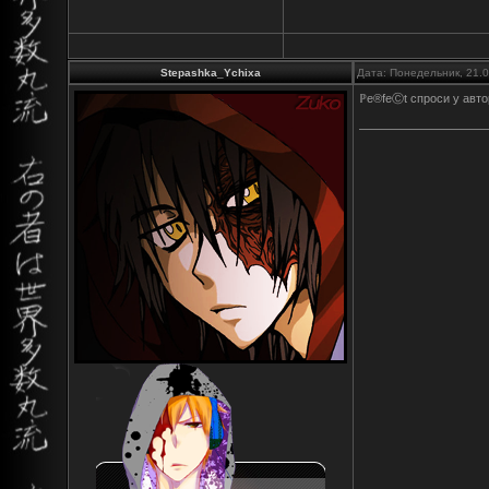
Stepashka_Ychixa
Дата: Понедельник, 21.
ℙe®feⒸt спроси у авто