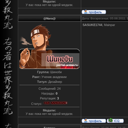
Медали:
У вас пока нет ни одной медали.
@Nara@
Дата: Воскресенье, 05.06.2011,
SASUKE1744
, Mainpar
Группа:
Шиноби
Ранг:
Ученик академии
Титул:
Дизайнер
Сообщений:
24
Награды:
0
Репутация:
3
Статус:
Медали:
У вас пока нет ни одной медали.
Sampay
Дата: Среда, 22.06.2011, 16:35