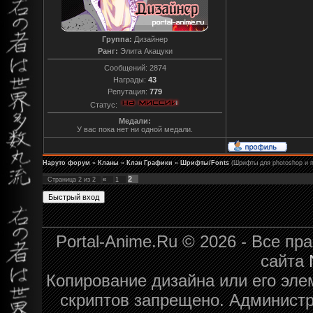
Группа:
Дизайнер
Ранг:
Элита Акацуки
Сообщений:
2874
Награды:
43
Репутация:
779
Статус:
Медали:
У вас пока нет ни одной медали.
Наруто форум
»
Кланы
»
Клан Графики
»
Шрифты/Fonts
(Шрифты для photoshop и 
2
Страница
2
из
2
«
1
Portal-Anime.Ru © 2026 - Все п
сайта
Копирование дизайна или его эле
скриптов запрещено. Администра