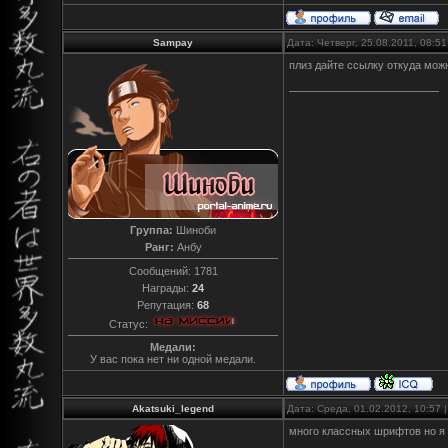
Sampay
Дата: Четверг, 25.08.2011, 08:5
плиз дайте ссылку откуда мож
Группа:
Шиноби
Ранг:
Анбу
Сообщений:
1781
Награды:
24
Репутация:
68
Статус:
Медали:
У вас пока нет ни одной медали.
Akatsuki_legend
Дата: Среда, 01.02.2012, 10:57
много классных шрифтов но я в