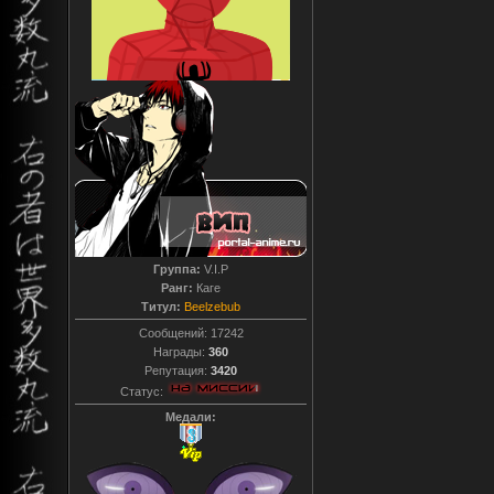
Группа:
V.I.P
Ранг:
Каге
Титул:
Beelzebub
Сообщений:
17242
Награды:
360
Репутация:
3420
Статус:
Медали: