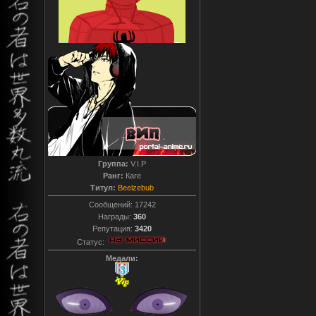
Группа:
V.I.P
Ранг:
Каге
Титул:
Beelzebub
Сообщений:
17242
Награды:
360
Репутация:
3420
Статус:
Медали: