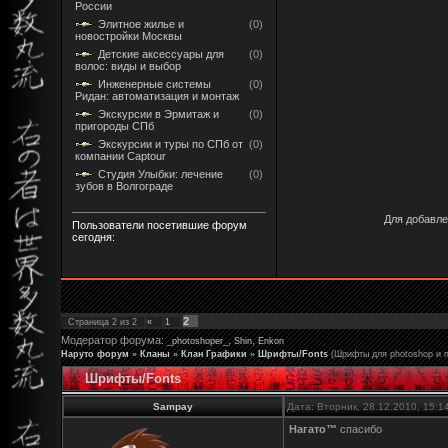
России
Элитное жилье и
(0)
новостройки Москвы
Детские аксессуары для
(0)
волос: виды и выбор
Инженерные системы
(0)
Ридан: автоматизация и монтаж
Экскурсии в Эрмитаж и
(0)
пригороды СПб
Экскурсии и туры по СПб от
(0)
компании Captour
Студия Улыбки: лечение
(0)
зубов в Волгограде
Для добавле
Пользователи посетившие форум
сегодня:
2
Страница
2
из
2
«
1
Модератор форума:
,
,
_photoshoper_
Shin
Enkon
Наруто форум
»
Кланы
»
Клан Графики
»
Шрифты/Fonts
(Шрифты для photoshop и 
Шрифты/Fonts
Sampay
Дата: Вторник, 28.12.2010, 15:
Нагато™
спасибо