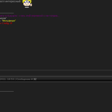
батл интересный
ену в будущем - стань этой переменой в настоящем....
нгола"
и:
"Мельфиоре"
н Спейд :D
.2011, 18:53 | Сообщение #
32