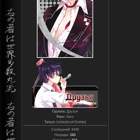
Группа:
Друзья
Ранг:
Каге
Титул:
[white]Aceh*[/white]
Сообщений:
8445
Награды:
162
Репутация:
310