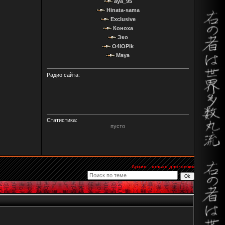
aya_95
Hinata-sama
Exclusive
Коноха
Эко
O4IOPik
Maya
Радио сайта:
Статистика:
пусто
Архив - только для чтения