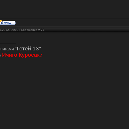
01.2012, 20:00 | Сообщение #
33
"Гетей 13"
инигами
Ичиго Куросаки
ж