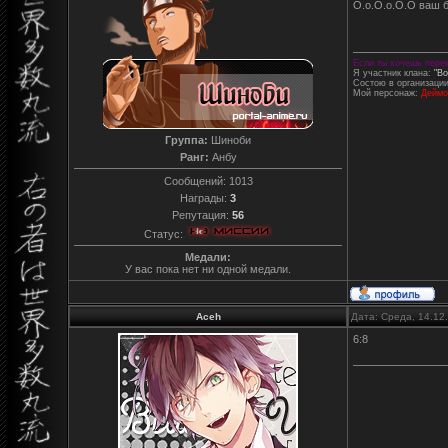
О.о.О.о.О.О ваш 
Если ты хочешь перем
Я участник клана:
"Во
Состою в организаци
Мой персонаж:
Деймо
Группа:
Шиноби
Ранг:
Анбу
Сообщений:
1013
Награды:
3
Репутация:
56
Статус:
Медали:
У вас пока нет ни одной медали.
Aceh
Дата: Среда, 14.12
6:8