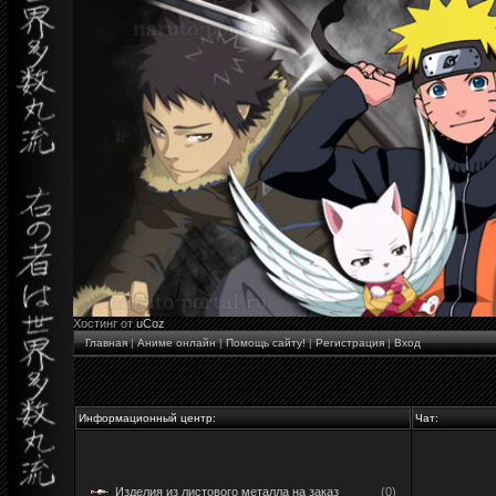
Хостинг от
uCoz
Главная
|
Аниме онлайн
|
Помощь сайту!
|
Регистрация
|
Вход
Информационный центр:
Чат:
Изделия из листового металла на заказ
(0)