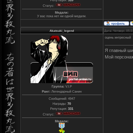
Статус:
Медали:
У вас пока нет ни одной медали.
Akatsuki_legend
Дата: Четверг, 05.
оцень интресный
Я главный ш
Мой персона
Группа:
V.I.P
Ранг:
Легендарный Санин
Сообщений:
4947
Награды:
70
Репутация:
331
Статус:
Медали: