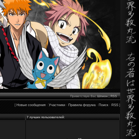
Приветствую Вас
Шпион
|
RSS
[
Новые сообщения
·
Участники
·
Правила форума
·
Поиск
·
RSS
]
7 лучших пользователей: