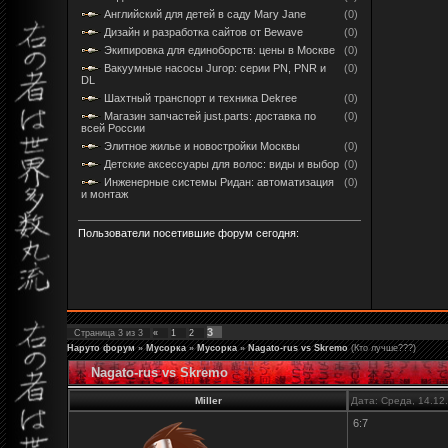
Английский для детей в саду Mary Jane
(0)
Дизайн и разработка сайтов от Bewave
(0)
Экипировка для единоборств: цены в Москве
(0)
Вакуумные насосы Jurop: серии PN, PNR и
(0)
DL
Шахтный транспорт и техника Dekree
(0)
Магазин запчастей just.parts: доставка по
(0)
всей России
Элитное жилье и новостройки Москвы
(0)
Детские аксессуары для волос: виды и выбор
(0)
Инженерные системы Ридан: автоматизация
(0)
и монтаж
Пользователи посетившие форум сегодня:
3
Страница
3
из
3
«
1
2
Наруто форум
»
Мусорка
»
Мусорка
»
Nagato-rus vs Skremo
(Кто лучше???)
Nagato-rus vs Skremo
Miller
Дата: Среда, 14.12
6:7