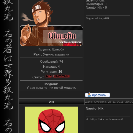
Skremo
, спс
Шикамарик - 1
Naruto_Nik - 9
Skype: nikita_a707
Группа:
Шиноби
Ранг:
Ученик академии
Сообщений:
74
Награды:
4
Репутация:
30
Статус:
Медали:
У вас пока нет ни одной медали.
Эко
Дата: Суббота, 26.11.2011, 20:
Naruto_Nik
,
vk: https://vk.com/wearecno6