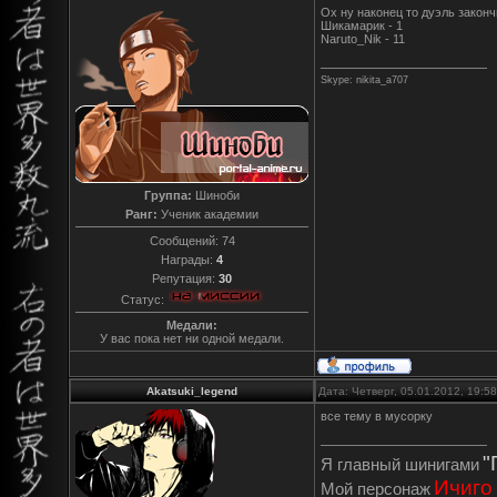
Ох ну наконец то дуэль законч
Шикамарик - 1
Naruto_Nik - 11
Skype: nikita_a707
Группа:
Шиноби
Ранг:
Ученик академии
Сообщений:
74
Награды:
4
Репутация:
30
Статус:
Медали:
У вас пока нет ни одной медали.
Akatsuki_legend
Дата: Четверг, 05.01.2012, 19:
все тему в мусорку
"
Я главный шинигами
Ичиго
Мой персонаж