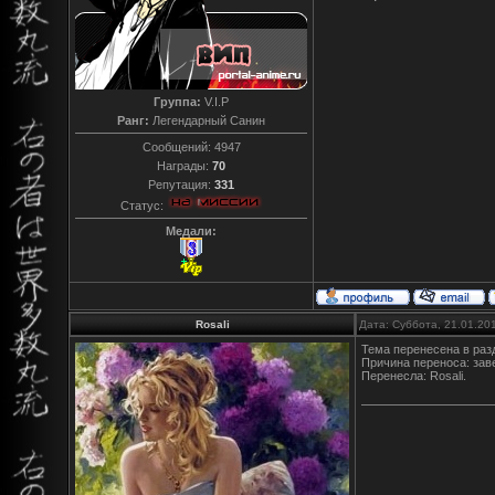
Группа:
V.I.P
Ранг:
Легендарный Санин
Сообщений:
4947
Награды:
70
Репутация:
331
Статус:
Медали:
Rosali
Дата: Суббота, 21.01.20
Тема перенесена в раз
Причина переноса: зав
Перенесла: Rosali.