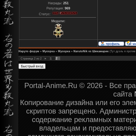
Награды:
251
Репутация:
969
Статус:
Медали:
Наруто форум
»
Мусорка
»
Мусорка
»
NarutoNik vs Шикамарик
(Тут дуэль я проти
2
Страница
2
из
2
«
1
Portal-Anime.Ru © 2026 - Все п
сайта
Копирование дизайна или его эле
скриптов запрещено. Администра
содержание рекламных матери
владельцам и предоставляю