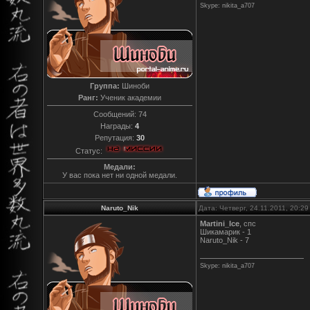
Skype: nikita_a707
Группа:
Шиноби
Ранг:
Ученик академии
Сообщений:
74
Награды:
4
Репутация:
30
Статус:
Медали:
У вас пока нет ни одной медали.
Naruto_Nik
Дата: Четверг, 24.11.2011, 20:2
Martini_Ice
, спс
Шикамарик - 1
Naruto_Nik - 7
Skype: nikita_a707