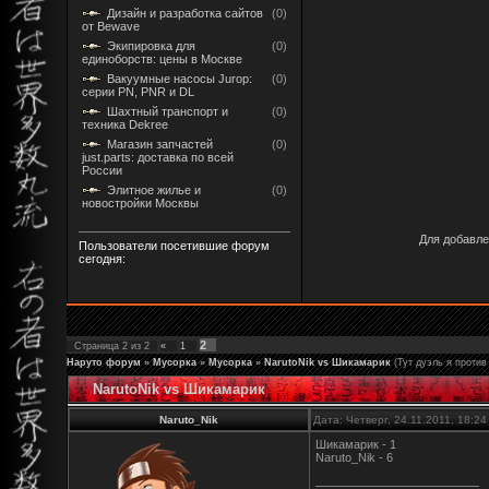
Дизайн и разработка сайтов
(0)
от Bewave
Экипировка для
(0)
единоборств: цены в Москве
Вакуумные насосы Jurop:
(0)
серии PN, PNR и DL
Шахтный транспорт и
(0)
техника Dekree
Магазин запчастей
(0)
just.parts: доставка по всей
России
Элитное жилье и
(0)
новостройки Москвы
Для добавле
Пользователи посетившие форум
сегодня:
2
Страница
2
из
2
«
1
Наруто форум
»
Мусорка
»
Мусорка
»
NarutoNik vs Шикамарик
(Тут дуэль я проти
NarutoNik vs Шикамарик
Naruto_Nik
Дата: Четверг, 24.11.2011, 18:2
Шикамарик - 1
Naruto_Nik - 6