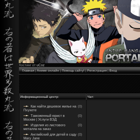
Хостинг от
uCoz
Главная
|
Аниме онлайн
|
Помощь сайту!
|
Регистрация
|
Вход
Информационный центр:
Чат:
Как найти дешевое жилье на
(0)
Пхукете
Таможенный юрист в
(0)
Москве | Услуги ВЭД
Изделия из листового
(0)
металла на заказ
Английский для детей в саду
(0)
Mary Jane