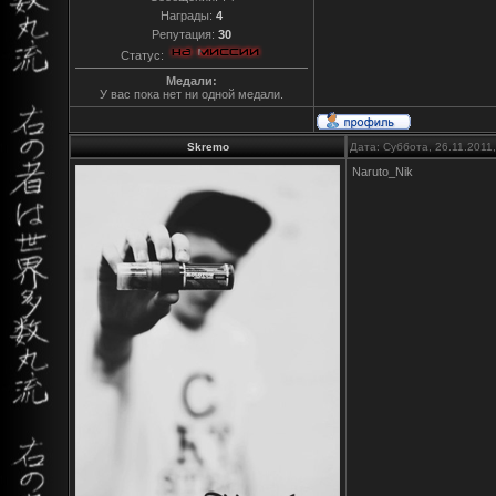
Награды:
4
Репутация:
30
Статус:
Медали:
У вас пока нет ни одной медали.
Skremo
Дата: Суббота, 26.11.2011
Naruto_Nik