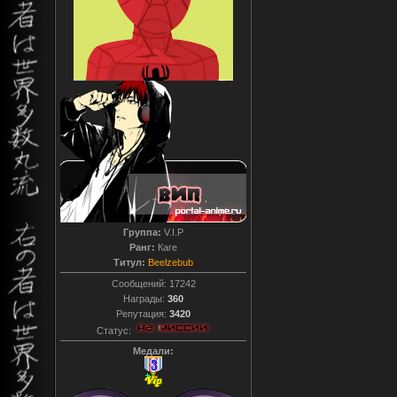
Группа:
V.I.P
Ранг:
Каге
Титул:
Beelzebub
Сообщений:
17242
Награды:
360
Репутация:
3420
Статус:
Медали: