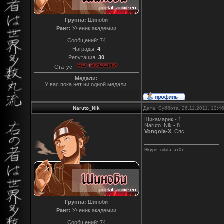
Группа:
Шиноби
Ранг:
Ученик академии
Сообщений:
74
Награды:
4
Репутация:
30
Статус:
Медали:
У вас пока нет ни одной медали.
Naruto_Nik
Дата: Суббота, 26.11.2011, 12:
Шикамарик - 1
Naruto_Nik - 8
Vongola-X
, Спс
Skype: nikita_a707
Группа:
Шиноби
Ранг:
Ученик академии
Сообщений:
74