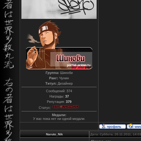
Группа:
Шиноби
Ранг:
Чунин
Титул:
Дизайнер
Сообщений:
374
Награды:
37
Репутация:
379
Статус:
Медали:
У вас пока нет ни одной медали.
Naruto_Nik
Дата: Суббота, 26.11.2011, 14: