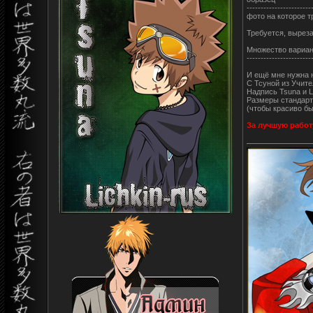
-----------------------
фото на которое 
Требуется, вырез
Множество вариан
-----------------------
И ещё мне нужна 
С Тсуной из Учит
Надпись Tsuna и L
Размеры стандарт
(чтобы красиво б
За лучшую работ