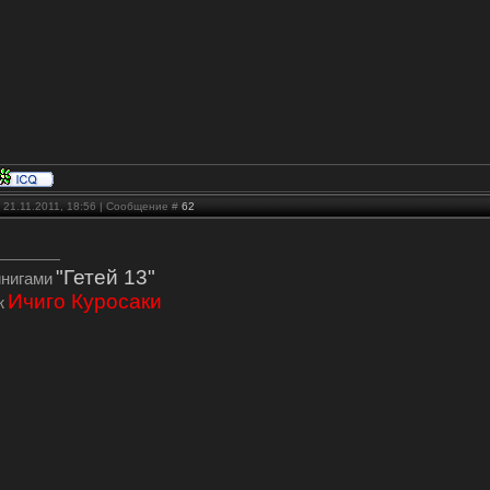
 21.11.2011, 18:56 | Сообщение #
62
"Гетей 13"
инигами
Ичиго Куросаки
ж