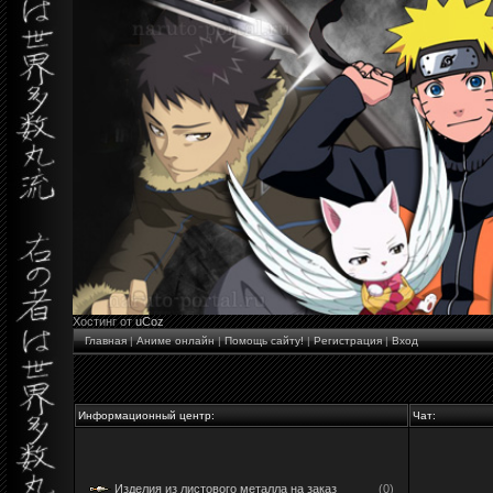
Хостинг от
uCoz
Главная
|
Аниме онлайн
|
Помощь сайту!
|
Регистрация
|
Вход
Информационный центр:
Чат:
Изделия из листового металла на заказ
(0)