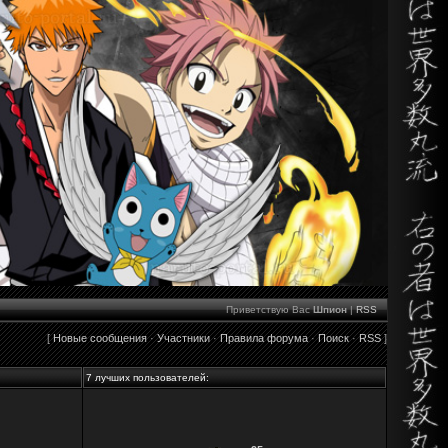
Приветствую Вас
Шпион
|
RSS
[
Новые сообщения
·
Участники
·
Правила форума
·
Поиск
·
RSS
]
7 лучших пользователей: