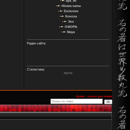
aya_95
Hinata-sama
Exclusive
Коноха
Эко
O4IOPik
Maya
Радио сайта:
Статистика:
пусто
Архив - только для чтения