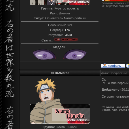
Любимый человек – эт
vk: https://vk.com/id
Группа:
Куратор проекта
Ранг:
Джонин
Титул:
Основатель Naruto-portal.ru
Сообщений:
879
Награды:
174
Репутация:
3528
Статус:
Медали:
SHIKAMARU
Дата: Воскресенье,
Ок.
P.S. А мне первый
Добавлено
(20.11
-----------------------
Сегодня постараю
Не важно, что люди
Важно, что, когда 
Группа:
Элита Шиноби