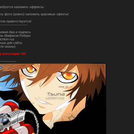
-
требуется наложить эффекты
ать фото (ровно) наложить красивые эфекты!
тов приветствуется!
------------------------
новая Ава и подпись
ель-Мафиози Реборн
ichkin-rus
ные для сайта
ыло ыыыы)
у репутация +50