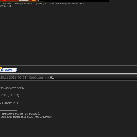
о не тот, с которым тебе хорошо, а тот – без которого тебе плохо…
156224431
 20.11.2011, 09:53 | Сообщение #
61
 заказ хотелось.
.2011, 09:53)
----------------------
сь замутить.
 говорят у меня за спиной.
я поворачиваюсь к ним, они молчат.