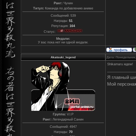
Ранг:
Чунин
Титул:
Команда по добавлению аниме
Сообщений:
539
Награды:
51
Репутация:
164
Статус:
Медали:
У вас пока нет ни одной медали.
Akatsuki_legend
Дата: Понедельник,
Shikamaru ждем!
Я главный ш
Мой персона
Группа:
V.I.P
Ранг:
Легендарный Санин
Сообщений:
4947
Награды:
70