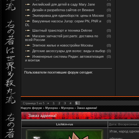
Английский для детей в саду Mary Jane
(0)
Дизайн и разработка сайтов от Bewave
(0)
Экипировка для единоборств: цены в Москве
(0)
Вакуумные насосы Jurop: серии PN, PNR и
(0)
DL
Шахтный транспорт и техника Dekree
(0)
Магазин запчастей just.parts: доставка по
(0)
всей России
Элитное жилье и новостройки Москвы
(0)
Детские аксессуары для волос: виды и выбор
(0)
Инженерные системы Ридан: автоматизация
(0)
и монтаж
Пользователи посетившие форум сегодня:
5
Страница
5
из
5
«
1
2
3
4
Наруто форум
»
Мусорка
»
Мусорка
»
Заказ админа!
Заказ админа!
Lichkin-rus
Дата: Воскресенье,
Итак, народ одно
образец