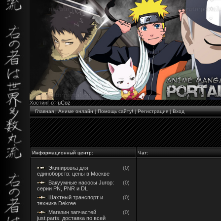
Хостинг от
uCoz
Главная
|
Аниме онлайн
|
Помощь сайту!
|
Регистрация
|
Вход
Информационный центр:
Чат:
Экипировка для
(0)
единоборств: цены в Москве
Вакуумные насосы Jurop:
(0)
серии PN, PNR и DL
Шахтный транспорт и
(0)
техника Dekree
Магазин запчастей
(0)
just.parts: доставка по всей