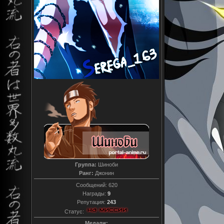
Группа:
Шиноби
Ранг:
Джонин
Сообщений:
620
Награды:
9
Репутация:
243
Статус:
Медали: