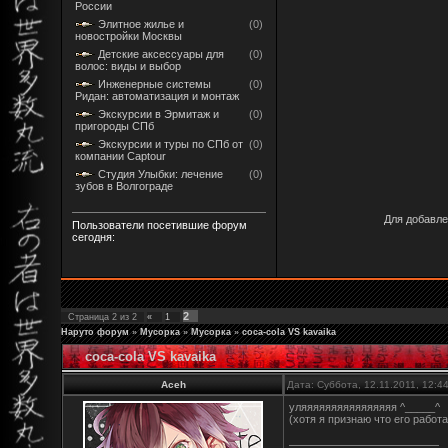
России
Элитное жилье и
(0)
новостройки Москвы
Детские аксессуары для
(0)
волос: виды и выбор
Инженерные системы
(0)
Ридан: автоматизация и монтаж
Экскурсии в Эрмитаж и
(0)
пригороды СПб
Экскурсии и туры по СПб от
(0)
компании Captour
Студия Улыбки: лечение
(0)
зубов в Волгограде
Для добавле
Пользователи посетившие форум
сегодня:
2
Страница
2
из
2
«
1
Наруто форум
»
Мусорка
»
Мусорка
»
coca-cola VS kavaika
coca-cola VS kavaika
Aceh
Дата: Суббота, 12.11.2011, 12:
уляяяяяяяяяяяяяяяя ^_____^
(хотя я признаю что его работ