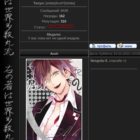
Титул:
[white]Aceh*[/white]
Сообщений:
8445
Награды:
162
Репутация:
310
Статус:
Медали:
У вас пока нет ни одной медали.
Aceh
Дата: Суббота, 12.11.2011, 13:
Vongola-X
, спасибо =)