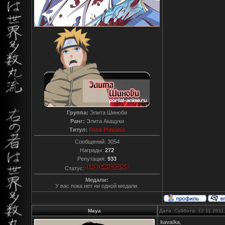
Группа:
Элита Шиноби
Ранг:
Элита Акацуки
Титул:
Rose Princess
Сообщений:
3054
Награды:
272
Репутация:
933
Статус:
Медали:
У вас пока нет ни одной медали.
Maya
Дата: Суббота, 12.11.2011
kavaika
,