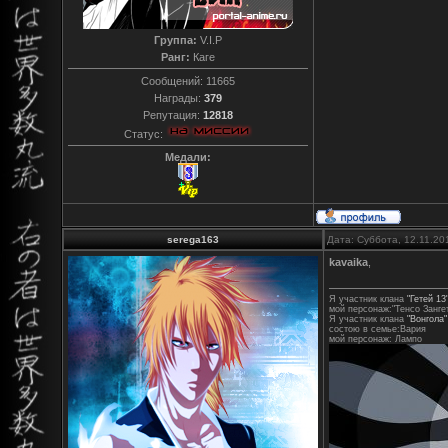
Группа:
V.I.P
Ранг:
Каге
Сообщений:
11665
Награды:
379
Репутация:
12818
Статус:
Медали:
serega163
Дата: Суббота, 12.11.20
kavaika
,
Я участник клана
"Гетей 13
мой персонаж:"Тенсо Занге
Я участник клана
"Вонгола"
состою в семье:Вария
мой персонаж: Лампо