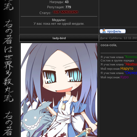
Награды:
43
Репутация:
779
Статус:
Медали:
У вас пока нет ни одной медали.
lady-bird
Дата: Суббота, 12.11.20
coca-cola
,
"Конох
Я участник клана
Состою в группе порядка
"Akatsu
Я участник клана
Наруто
Мой персонаж:
''Окумур
Я участник клана
Куро
Мой персонаж: