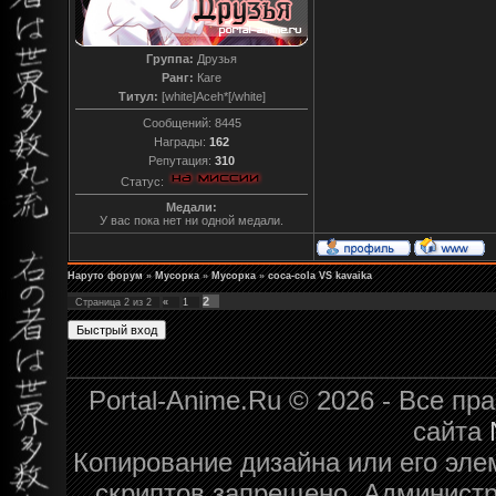
Группа:
Друзья
Ранг:
Каге
Титул:
[white]Aceh*[/white]
Сообщений:
8445
Награды:
162
Репутация:
310
Статус:
Медали:
У вас пока нет ни одной медали.
Наруто форум
»
Мусорка
»
Мусорка
»
coca-cola VS kavaika
2
Страница
2
из
2
«
1
Portal-Anime.Ru © 2026 - Все п
сайта
Копирование дизайна или его эле
скриптов запрещено. Администра