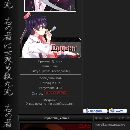
Группа:
Друзья
Ранг:
Каге
Титул:
[white]Aceh*[/white]
Сообщений:
8445
Награды:
162
Репутация:
310
Статус:
Медали:
У вас пока нет ни одной медали.
Stepashka_Ychixa
Дата: Суббота, 12.11.20
kavaika поздравляю