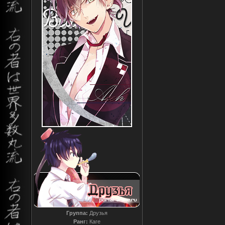
Группа:
Друзья
Ранг:
Каге