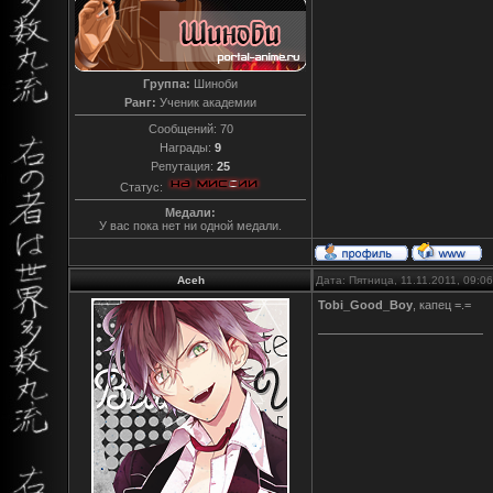
Группа:
Шиноби
Ранг:
Ученик академии
Сообщений:
70
Награды:
9
Репутация:
25
Статус:
Медали:
У вас пока нет ни одной медали.
Aceh
Дата: Пятница, 11.11.2011, 09:
Tobi_Good_Boy
, капец =.=