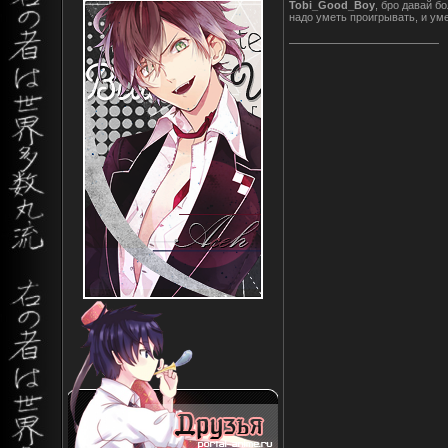
Tobi_Good_Boy
, бро давай б
надо уметь проигрывать, и ум