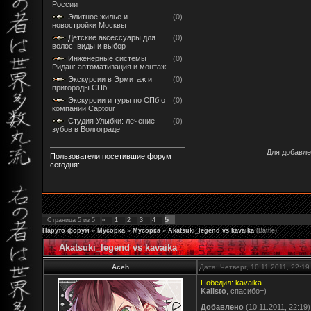
России
Элитное жилье и
(0)
новостройки Москвы
Детские аксессуары для
(0)
волос: виды и выбор
Инженерные системы
(0)
Ридан: автоматизация и монтаж
Экскурсии в Эрмитаж и
(0)
пригороды СПб
Экскурсии и туры по СПб от
(0)
компании Captour
Студия Улыбки: лечение
(0)
зубов в Волгограде
Для добавле
Пользователи посетившие форум
сегодня:
5
Страница
5
из
5
«
1
2
3
4
Наруто форум
»
Мусорка
»
Мусорка
»
Akatsuki_legend vs kavaika
(Battle)
Akatsuki_legend vs kavaika
Aceh
Дата: Четверг, 10.11.2011, 22:1
Победил: kavaika
Kalisto
, cпасибо=)
Добавлено
(10.11.2011, 22:19)