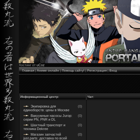
Хостинг от
uCoz
Главная
|
Аниме онлайн
|
Помощь сайту!
|
Регистрация
|
Вход
Информационный центр:
Чат:
Экипировка для
(0)
единоборств: цены в Москве
Вакуумные насосы Jurop:
(0)
серии PN, PNR и DL
Шахтный транспорт и
(0)
техника Dekree
Магазин запчастей
(0)
just.parts: доставка по всей