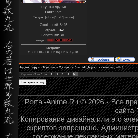
Группа:
Друзья
Ранг:
Каге
Титул:
[white]Aceh*[/white]
Сообщений:
8445
Награды:
162
Репутация:
310
Статус:
Медали:
У вас пока нет ни одной медали.
Наруто форум
»
Мусорка
»
Мусорка
»
Akatsuki_legend vs kavaika
(Battle)
5
Страница
5
из
5
«
1
2
3
4
Portal-Anime.Ru © 2026 - Все п
сайта
Копирование дизайна или его эле
скриптов запрещено. Администра
содержание рекламных матери