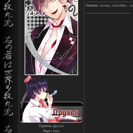
---------------------------------------
Urahara
, аххаах, спасибки....т
Группа:
Друзья
Ранг:
Каге