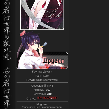
Группа:
Друзья
Ранг:
Каге
Титул:
[white]Aceh*[/white]
Сообщений:
8445
Награды:
162
Репутация:
310
Статус:
Медали:
У вас пока нет ни одной медали.