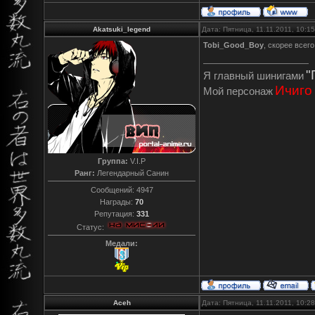
Akatsuki_legend
Дата: Пятница, 11.11.2011, 10:
Tobi_Good_Boy
, скорее всег
"
Я главный шинигами
Ичиго
Мой персонаж
Группа:
V.I.P
Ранг:
Легендарный Санин
Сообщений:
4947
Награды:
70
Репутация:
331
Статус:
Медали:
Aceh
Дата: Пятница, 11.11.2011, 10: