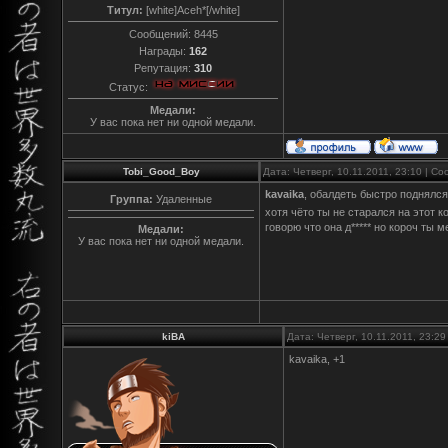
Титул:
[white]Aceh*[/white]
Сообщений:
8445
Награды:
162
Репутация:
310
Статус:
Медали:
У вас пока нет ни одной медали.
Tobi_Good_Boy
Дата: Четверг, 10.11.2011, 23:10 | 
kavaika
, обалдеть быстро поднялся
Группа:
Удаленные
хотя чёто ты не старался на этот 
говорю что она д***** но короч ты м
Медали:
У вас пока нет ни одной медали.
kiBA
Дата: Четверг, 10.11.2011, 23:2
kavaika, +1