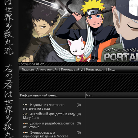
Хостинг от
uCoz
Главная
|
Аниме онлайн
|
Помощь сайту!
|
Регистрация
|
Вход
Информационный центр:
Чат:
Изделия из листового
(0)
металла на заказ
Английский для детей в саду
(0)
Mary Jane
Дизайн и разработка сайтов
(0)
от Bewave
Экипировка для
(0)
единоборств: цены в Москве