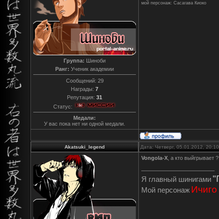
мой персонаж: Сасагава Киоко
Группа:
Шиноби
Ранг:
Ученик академии
Сообщений:
29
Награды:
7
Репутация:
31
Статус:
Медали:
У вас пока нет ни одной медали.
Akatsuki_legend
Дата: Четверг, 05.01.2012, 20:
Vongola-X
, а кто выйгрывает ?
"
Я главный шинигами
Ичиго
Мой персонаж