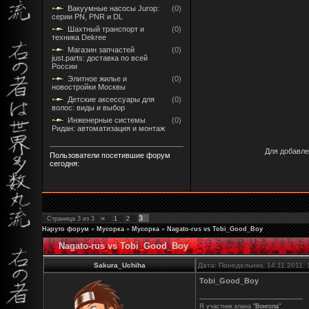
Вакуумные насосы Jurop:
(0)
серии PN, PNR и DL
Шахтный транспорт и
(0)
техника Dekree
Магазин запчастей
(0)
just.parts: доставка по всей
России
Элитное жилье и
(0)
новостройки Москвы
Детские аксессуары для
(0)
волос: виды и выбор
Инженерные системы
(0)
Ридан: автоматизация и монтаж
Для добавле
Пользователи посетившие форум
сегодня:
3
Страница
3
из
3
«
1
2
Наруто форум
»
Мусорка
»
Мусорка
»
Nagato-rus vs Tobi_Good_Boy
Nagato-rus vs Tobi_Good_Boy
Sakura_Uchiha
Дата: Понедельник, 14.11.2011,
Tobi_Good_Boy
Я участник клана
"Вонгола"