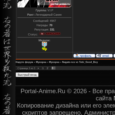
Группа:
V.I.P
Ранг:
Легендарный Санин
Сообщений:
4947
Награды:
70
Репутация:
331
Статус:
Медали:
Наруто форум
»
Мусорка
»
Мусорка
»
Nagato-rus vs Tobi_Good_Boy
3
Страница
3
из
3
«
1
2
Portal-Anime.Ru © 2026 - Все п
сайта
Копирование дизайна или его эле
скриптов запрещено. Администра