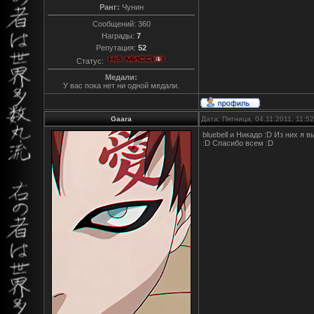
Ранг:
Чунин
Сообщений:
360
Награды:
7
Репутация:
52
Статус:
Медали:
У вас пока нет ни одной медали.
Gaara
Дата: Пятница, 04.11.2011, 11:
bluebell и Никадо :D Из них я
:D Спасибо всем :D