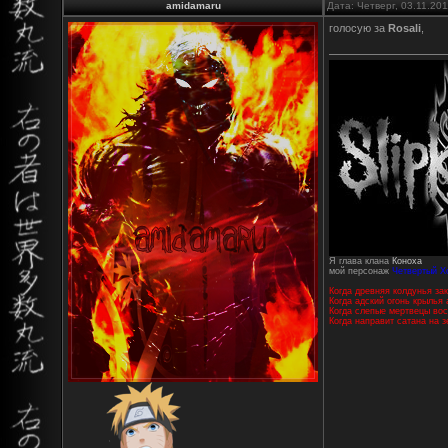
amidamaru
Дата: Четверг, 03.11.20
голосую за
Rosali
,
Я глава клана
Коноха
мой персонаж
Четвертый Х
Когда древняя колдунья зак
Когда адский огонь крылья 
Когда слепые мертвецы вос
Когда направит сатана на 