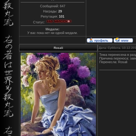
Сообщений:
647
Награды:
29
Репутация:
101
Статус:
Медали:
У вас пока нет ни одной медали.
Rosali
Дата: Суббота, 10.12.20
Тема перенесена в раз
Причина переноса: зав
Перенесла: Rosali