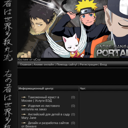
Хостинг от
uCoz
Главная
|
Аниме онлайн
|
Помощь сайту!
|
Регистрация
|
Вход
Информационный центр:
Чат:
Таможенный юрист в
(0)
Москве | Услуги ВЭД
Изделия из листового
(0)
металла на заказ
Английский для детей в саду
(0)
Mary Jane
Дизайн и разработка сайтов
(0)
от Bewave