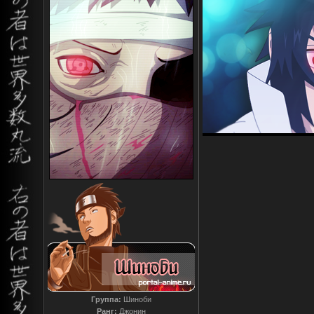
Группа:
Шиноби
Ранг:
Джонин