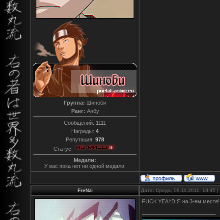
Группа:
Шиноби
Ранг:
Анбу
Сообщений:
1111
Награды:
4
Репутация:
978
Статус:
Медали:
У вас пока нет ни одной медали.
FreNzi
Дата: Среда, 09.11.2011, 18:45
FUCK YEA!:D Я на 3-ем месте! 