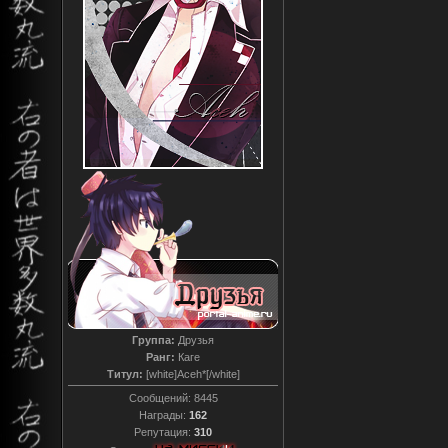
Группа:
Друзья
Ранг:
Каге
Титул:
[white]Aceh*[/white]
Сообщений:
8445
Награды:
162
Репутация:
310