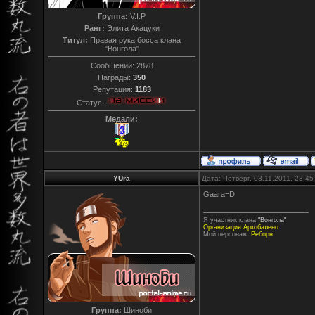
Группа:
V.I.P
Ранг:
Элита Акацуки
Титул:
Правая рука босса клана
"Вонгола"
Сообщений:
2878
Награды:
350
Репутация:
1183
Статус:
Медали:
YUra
Дата: Четверг, 03.11.2011, 23:4
Gaara=D
Я участник клана
"Вонгола"
Организация Аркобалено
Мой персонаж:
Реборн
Группа:
Шиноби