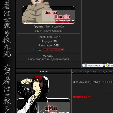
Группа:
Элита Шиноби
Ранг:
Элита Акацуки
Сообщений:
3547
Награды:
98
Репутация:
385
Статус:
Медали:
У вас пока нет ни одной медали.
Rakihi
Дата: Четверг, 03.11.2011, 21:0
Я за Димаса (FreNzi) :DDDD
Люблю её ^^