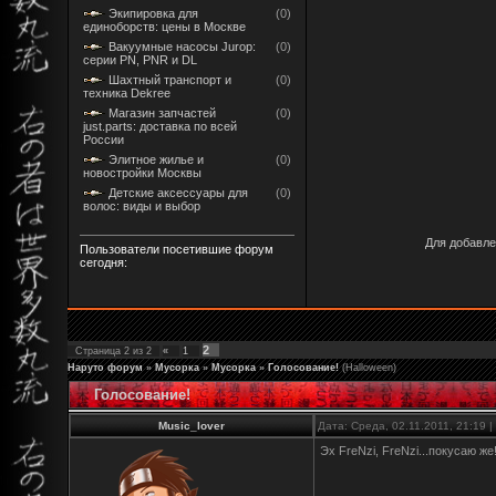
Экипировка для
(0)
единоборств: цены в Москве
Вакуумные насосы Jurop:
(0)
серии PN, PNR и DL
Шахтный транспорт и
(0)
техника Dekree
Магазин запчастей
(0)
just.parts: доставка по всей
России
Элитное жилье и
(0)
новостройки Москвы
Детские аксессуары для
(0)
волос: виды и выбор
Для добавле
Пользователи посетившие форум
сегодня:
2
Страница
2
из
2
«
1
Наруто форум
»
Мусорка
»
Мусорка
»
Голосование!
(Halloween)
Голосование!
Music_lover
Дата: Среда, 02.11.2011, 21:19
Эх FreNzi, FreNzi...покусаю же