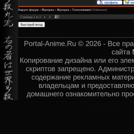
Наруто форум
»
Мусорка
»
Мусорка
»
Голосование!
(Halloween)
2
Страница
2
из
2
«
1
Portal-Anime.Ru © 2026 - Все п
сайта
Копирование дизайна или его эле
скриптов запрещено. Администра
содержание рекламных матери
владельцам и предоставляю
домашнего ознакомительно про