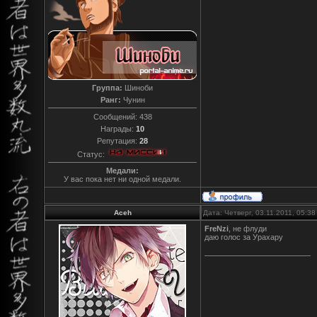
Группа:
Шиноби
Ранг:
Чунин
Сообщений:
438
Награды:
10
Репутация:
28
Статус:
Медали:
У вас пока нет ни одной медали.
Aceh
Дата: Четверг, 03.11.2011, 05:3
FreNzi
, не флуди
даю голос за Урахару