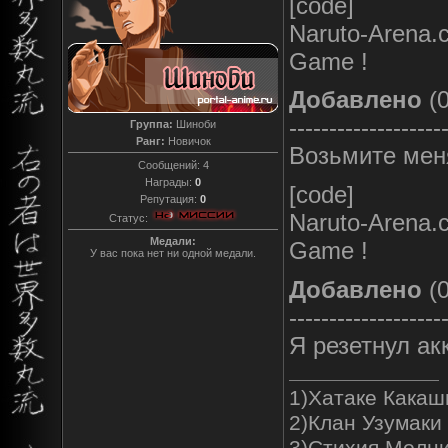
[code]
Naruto-Arena.c
Game !
Добавлено
(0
-------------------
Группа:
Шиноби
Ранг:
Новичок
Возьмите меня
Сообщений:
4
Награды:
0
[code]
Репутация:
0
Naruto-Arena.c
Статус:
Медали:
Game !
У вас пока нет ни одной медали.
Добавлено
(0
-------------------
Я резетнул ак
1)Хатаке Какаш
2)Клан Узумаки
3)Стихия Молн