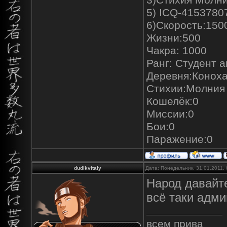
5) ICQ-4153780
6)Скорость:150
Жизни:500
Чакра: 1000
Ранг: Студент 
Деревня:Конох
Стихии:Молния
Кошелёк:0
Миссии:0
Бои:0
Паражение:0
dudikvitaly
Дата: Понедельник, 31.01.2011,
Народ давайте
всё таки адми
всем прива