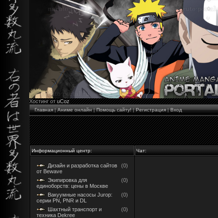
Хостинг от
uCoz
Главная
|
Аниме онлайн
|
Помощь сайту!
|
Регистрация
|
Вход
Информационный центр:
Чат:
Дизайн и разработка сайтов
(0)
от Bewave
Экипировка для
(0)
единоборств: цены в Москве
Вакуумные насосы Jurop:
(0)
серии PN, PNR и DL
Шахтный транспорт и
(0)
техника Dekree