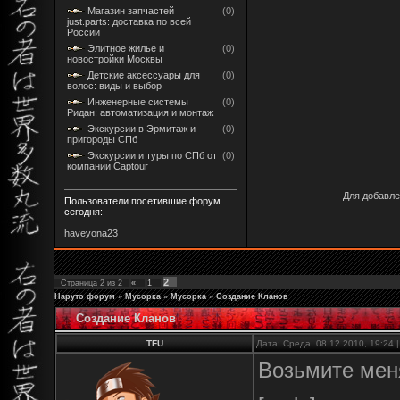
Магазин запчастей
(0)
just.parts: доставка по всей
России
Элитное жилье и
(0)
новостройки Москвы
Детские аксессуары для
(0)
волос: виды и выбор
Инженерные системы
(0)
Ридан: автоматизация и монтаж
Экскурсии в Эрмитаж и
(0)
пригороды СПб
Экскурсии и туры по СПб от
(0)
компании Captour
Для добавле
Пользователи посетившие форум
сегодня:
haveyona23
2
Страница
2
из
2
«
1
Наруто форум
»
Мусорка
»
Мусорка
»
Создание Кланов
Создание Кланов
TFU
Дата: Среда, 08.12.2010, 19:24
Возьмите меня