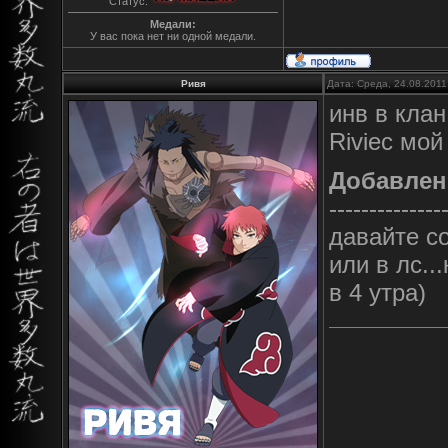
Статус:
Медали:
У вас пока нет ни одной медали.
Ривя
Дата: Среда, 24.08.2011
инв в клан
Riviec мой
Добавлен
--------------
давайте с
или в лс..
в 4 утра)