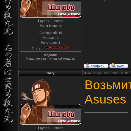
Группа:
Шиноби
Ранг:
Новичок
Сообщений:
15
Награды:
1
Репутация:
2
Статус:
Медали:
У вас пока нет ни одной медали.
blizzy
Дата: Среда, 16.02.2011, 18:08
Возьмит
Asuses
Группа:
Шиноби