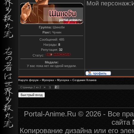
Мой персонаж:
Группа:
Шиноби
Ранг:
Чунин
Сообщений:
485
Награды:
8
Репутация:
32
Статус:
Медали:
У вас пока нет ни одной медали.
Наруто форум
»
Мусорка
»
Мусорка
»
Создание Кланов
2
Страница
2
из
2
«
1
Portal-Anime.Ru © 2026 - Все п
сайта
Копирование дизайна или его эле