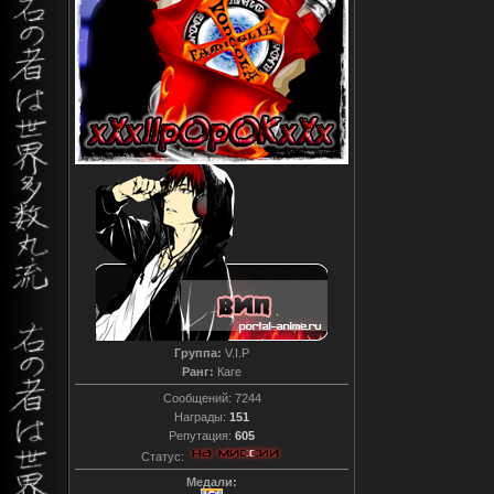
Группа:
V.I.P
Ранг:
Каге
Сообщений:
7244
Награды:
151
Репутация:
605
Статус:
Медали: