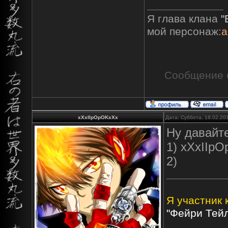
Я глава клана
"
мой персонаж:
а
Сообщение 
xXxIIpOpOKxXx
Дата: Суббота, 18.02.20
Ну давайте
1) xXxIIp
2)
Я участник 
"Фейри Тейл"