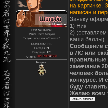
на картинке. 
написан и пер
Заявку оформ
1) Ник
Группа:
Шиноби
2) (оставляем
Ранг:
Элита Акацуки
ваши баллы)
Титул:
Лидер клана "Вонгола"
Сообщений:
3487
Сообщение с
Награды:
71
в ЛС или ска
Репутация:
478
Статус:
правильные 
Медали:
замечание 20
человек боль
конкурсе. И 
буду ставить
Желаю всем у