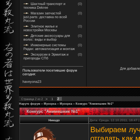
Шахтный транспорт и
(0)
техника Dekree
Магазин запчастей
(0)
just.parts: доставка по всей
России
Элитное жилье и
(0)
новостройки Москвы
Детские аксессуары для
(0)
волос: виды и выбор
Инженерные системы
(0)
Ридан: автоматизация и монтаж
Экскурсии в Эрмитаж и
(0)
пригороды СПб
Для добавле
Пользователи посетившие форум
сегодня:
haveyona23
2
Страница
2
из
2
«
1
Наруто форум
»
Мусорка
»
Мусорка
»
Конкурс "Анимешник №1"
Конкурс "Анимешник №1"
Никадо
Дата: Среда, 12.10.2011, 16:47
Выбираем луч
отгадать как