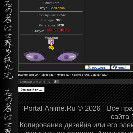
Ранг:
Каге
Титул:
Beelzebub
Сообщений:
17242
Награды:
360
Репутация:
3420
Статус:
Медали:
Наруто форум
»
Мусорка
»
Мусорка
»
Конкурс "Анимешник №1"
2
Страница
2
из
2
«
1
Portal-Anime.Ru © 2026 - Все п
сайта
Копирование дизайна или его эле