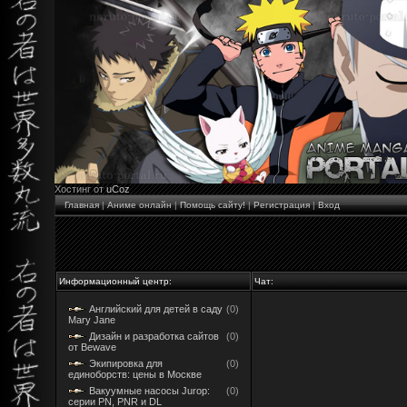
Хостинг от
uCoz
Главная
|
Аниме онлайн
|
Помощь сайту!
|
Регистрация
|
Вход
Информационный центр:
Чат:
Английский для детей в саду
(0)
Mary Jane
Дизайн и разработка сайтов
(0)
от Bewave
Экипировка для
(0)
единоборств: цены в Москве
Вакуумные насосы Jurop:
(0)
серии PN, PNR и DL