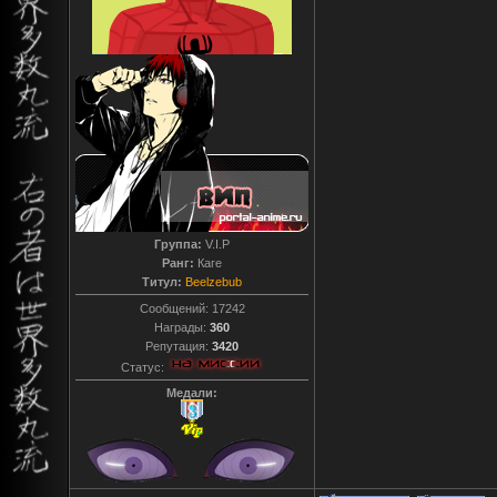
Группа:
V.I.P
Ранг:
Каге
Титул:
Beelzebub
Сообщений:
17242
Награды:
360
Репутация:
3420
Статус:
Медали: