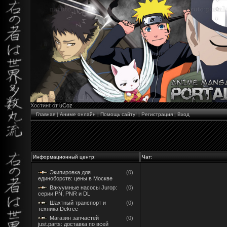
Хостинг от
uCoz
Главная
|
Аниме онлайн
|
Помощь сайту!
|
Регистрация
|
Вход
Информационный центр:
Чат:
Экипировка для
(0)
единоборств: цены в Москве
Вакуумные насосы Jurop:
(0)
серии PN, PNR и DL
Шахтный транспорт и
(0)
техника Dekree
Магазин запчастей
(0)
just.parts: доставка по всей