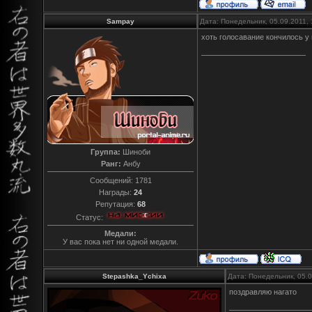
Sampay
Дата: Понедельник, 05.09.2011,
хоть голосавание кончилось у
Группа:
Шиноби
Ранг:
Анбу
Сообщений:
1781
Награды:
24
Репутация:
68
Статус:
Медали:
У вас пока нет ни одной медали.
Stepashka_Ychixa
Дата: Понедельник, 05.
поздравляю нагато