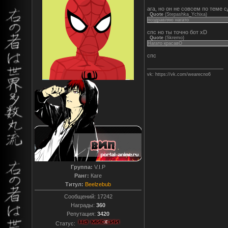
ага, но он не совсем по теме 
Quote
(
Stepashka_Ychixa
)
поздравляю нагато
спс но ты точно бот xD
Quote
(
Skremo
)
Нагато красавО
спс
vk: https://vk.com/wearecno6
Группа:
V.I.P
Ранг:
Каге
Титул:
Beelzebub
Сообщений:
17242
Награды:
360
Репутация:
3420
Статус: