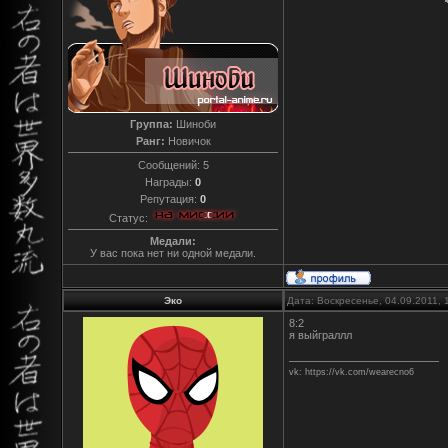
Группа:
Шиноби
Ранг:
Новичок
Сообщений:
5
Награды:
0
Репутация:
0
Статус:
Медали:
У вас пока нет ни одной медали.
Эко
Дата: Воскресенье, 04.09.2011,
8:2
я выйграллл
vk: https://vk.com/wearecno6