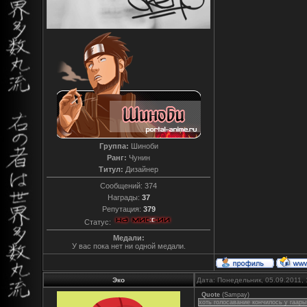
Группа:
Шиноби
Ранг:
Чунин
Титул:
Дизайнер
Сообщений:
374
Награды:
37
Репутация:
379
Статус:
Медали:
У вас пока нет ни одной медали.
Эко
Дата: Понедельник, 05.09.2011,
Quote
(
Sampay
)
хоть голосавание кончилось у гаар