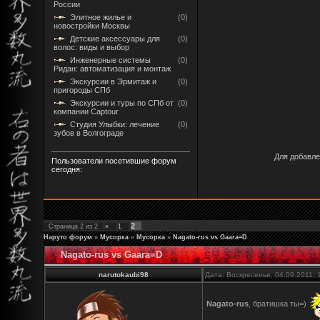
России
Элитное жилье и
(0)
новостройки Москвы
Детские аксессуары для
(0)
волос: виды и выбор
Инженерные системы
(0)
Ридан: автоматизация и монтаж
Экскурсии в Эрмитаж и
(0)
пригороды СПб
Экскурсии и туры по СПб от
(0)
компании Captour
Студия Улыбки: лечение
(0)
зубов в Волгограде
Для добавле
Пользователи посетившие форум
сегодня:
2
Страница
2
из
2
«
1
Наруто форум
»
Мусорка
»
Мусорка
»
Nagato-rus vs Gaara=D
Nagato-rus vs Gaara=D
narutokaubi98
Дата: Воскресенье, 04.09.2011,
Nagato-rus
, братишка ты=)