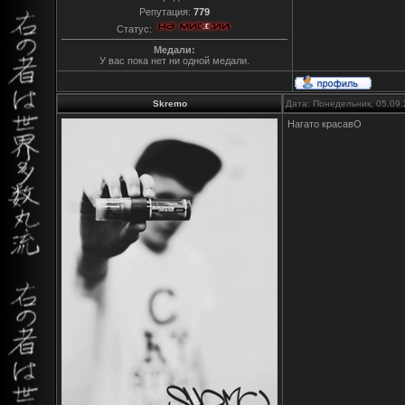
Репутация:
779
Статус:
Медали:
У вас пока нет ни одной медали.
Skremo
Дата: Понедельник, 05.09.
Нагато красавО