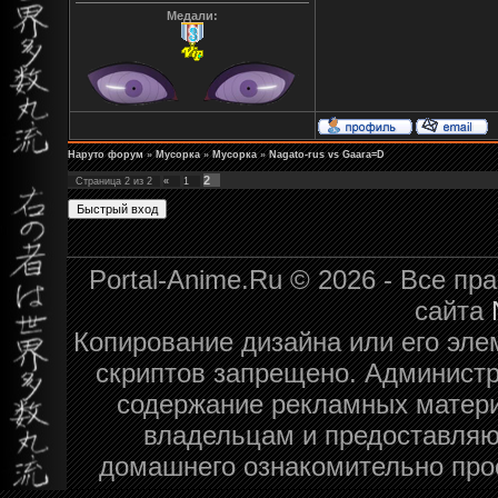
Медали:
Наруто форум
»
Мусорка
»
Мусорка
»
Nagato-rus vs Gaara=D
2
Страница
2
из
2
«
1
Portal-Anime.Ru © 2026 - Все п
сайта
Копирование дизайна или его эле
скриптов запрещено. Администра
содержание рекламных матери
владельцам и предоставляю
домашнего ознакомительно про