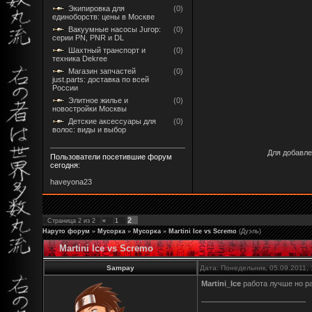
Экипировка для
(0)
единоборств: цены в Москве
Вакуумные насосы Jurop:
(0)
серии PN, PNR и DL
Шахтный транспорт и
(0)
техника Dekree
Магазин запчастей
(0)
just.parts: доставка по всей
России
Элитное жилье и
(0)
новостройки Москвы
Детские аксессуары для
(0)
волос: виды и выбор
Для добавле
Пользователи посетившие форум
сегодня:
haveyona23
2
Страница
2
из
2
«
1
Наруто форум
»
Мусорка
»
Мусорка
»
Martini Ice vs Scremo
(Дуэль)
Martini Ice vs Scremo
Sampay
Дата: Понедельник, 05.09.2011,
Martini_Ice
работа лучше но р