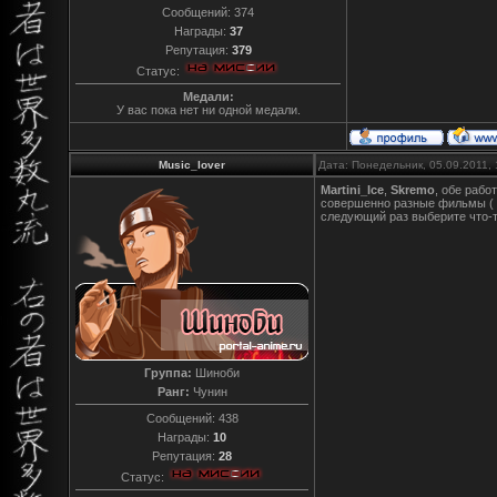
Сообщений:
374
Награды:
37
Репутация:
379
Статус:
Медали:
У вас пока нет ни одной медали.
Music_lover
Дата: Понедельник, 05.09.2011,
Martini_Ice
,
Skremo
, обе рабо
совершенно разные фильмы ( 
следующий раз выберите что-т
Группа:
Шиноби
Ранг:
Чунин
Сообщений:
438
Награды:
10
Репутация:
28
Статус: