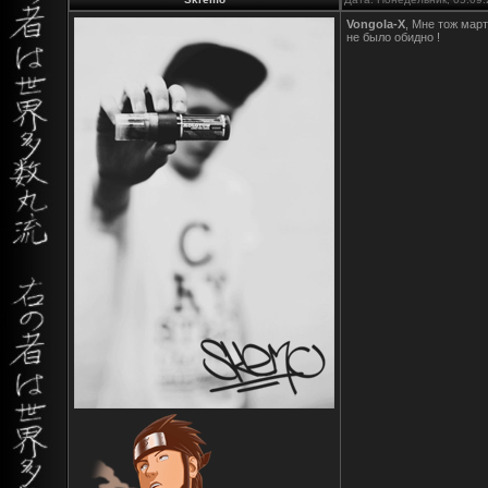
Vongola-X
, Мне тож март
не было обидно !