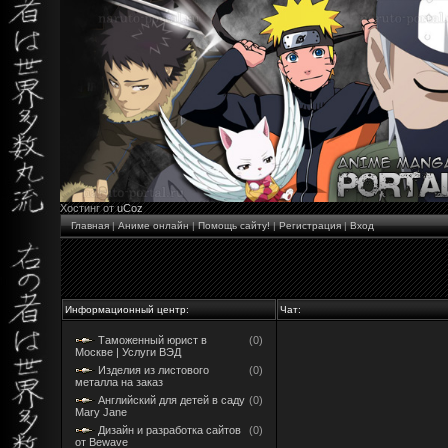
Хостинг от
uCoz
Главная
|
Аниме онлайн
|
Помощь сайту!
|
Регистрация
|
Вход
Информационный центр:
Чат:
Таможенный юрист в
(0)
Москве | Услуги ВЭД
Изделия из листового
(0)
металла на заказ
Английский для детей в саду
(0)
Mary Jane
Дизайн и разработка сайтов
(0)
от Bewave