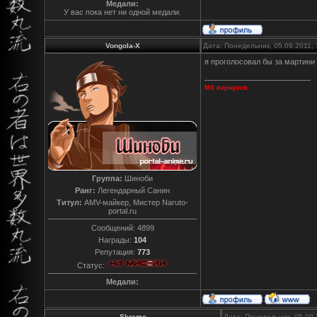
Медали:
У вас пока нет ни одной медали.
Vongola-X
Дата: Понедельник, 05.09.2011,
я проголосовал бы за мартини
Мб вернулся.
Группа:
Шиноби
Ранг:
Легендарный Санин
Титул:
AMV-майкер, Мистер Naruto-
portal.ru
Сообщений:
4899
Награды:
104
Репутация:
773
Статус:
Медали:
Skremo
Дата: Понедельник, 05.09.