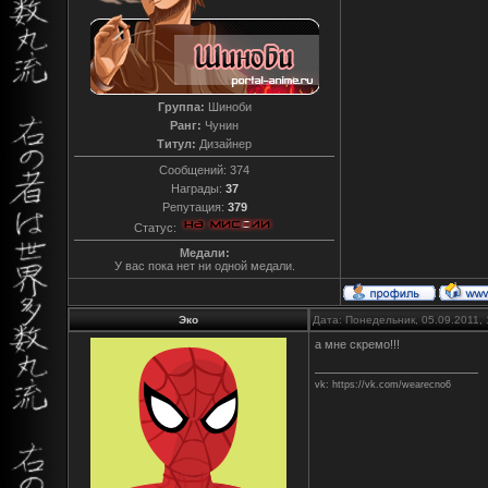
Группа:
Шиноби
Ранг:
Чунин
Титул:
Дизайнер
Сообщений:
374
Награды:
37
Репутация:
379
Статус:
Медали:
У вас пока нет ни одной медали.
Эко
Дата: Понедельник, 05.09.2011,
а мне скремо!!!
vk: https://vk.com/wearecno6