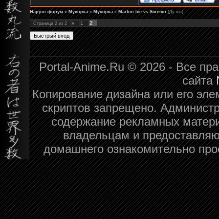
Наруто форум
»
Мусорка
»
Мусорка
»
Martini Ice vs Scremo
(Дуэль)
2
Страница
2
из
2
«
1
Portal-Anime.Ru © 2026 - Все п
сайта
Копирование дизайна или его эле
скриптов запрещено. Администра
содержание рекламных матери
владельцам и предоставляю
домашнего ознакомительно про