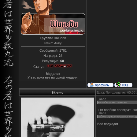
Группа:
Шиноби
Ранг:
Анбу
Сообщений:
1781
Награды:
24
Репутация:
68
Статус:
Медали:
У вас пока нет ни одной медали.
Skremo
Дата: Понедельник, 05.09.
Code
но победа не главное)
+ (я вообще проиграть хо
Code
работа лучше но рамка непод
Всё подходит