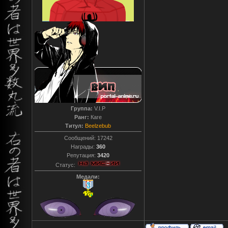
Группа:
V.I.P
Ранг:
Каге
Титул:
Beelzebub
Сообщений:
17242
Награды:
360
Репутация:
3420
Статус:
Медали: