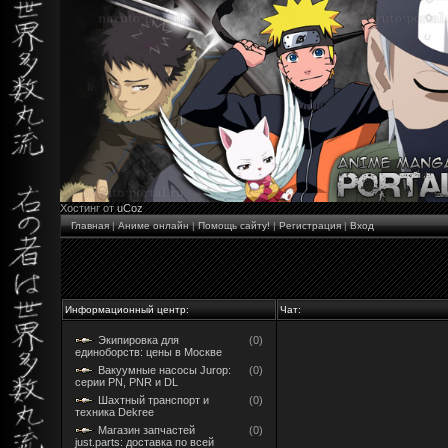
Хостинг от
uCoz
Главная
|
Аниме онлайн
|
Помощь сайту!
|
Регистрация
|
Вход
Информационный центр:
Чат:
Экипировка для
(0)
единоборств: цены в Москве
Вакуумные насосы Jurop:
(0)
серии PN, PNR и DL
Шахтный транспорт и
(0)
техника Dekree
Магазин запчастей
(0)
just.parts: доставка по всей