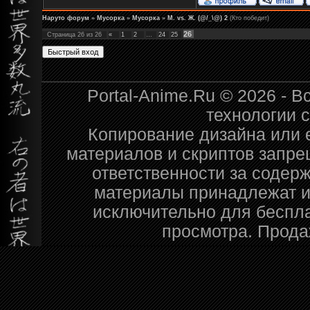
Наруто форум
»
Мусорка
»
Мусорка
»
М. vs. Ж. (@/_\@) 2
(Кто победит)
26
Страница
26
из
26
«
1
2
…
24
25
Portal-Anime.Ru © 2026 - 
технологии 
Копирование дизайна или е
материалов и скриптов запре
ответственности за содер
материалы принадлежат и
исключительно для беспл
просмотра. Прода