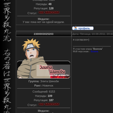
Награды:
48
Репутация:
128
Статус:
Медали:
У вас пока нет ни одной медали.
2300003025203
Дата: Пятница, 10.06.2011, 20:
я согласен=)
Я участник клана
"Вонгола"
Мой персонаж :
Базиль
Группа:
Элита Шиноби
Ранг:
Новичок
Сообщений:
6153
Награды:
109
Репутация:
187
Статус:
Медали: