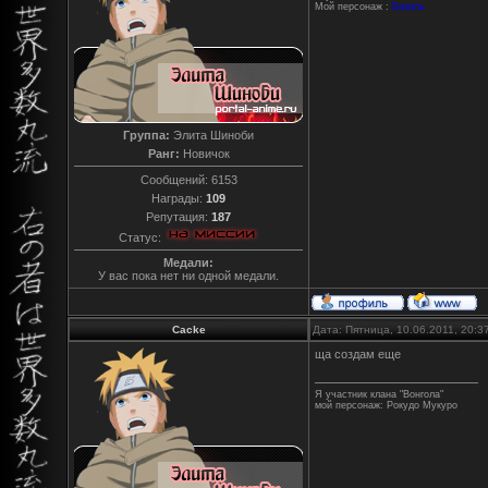
Мой персонаж :
Базиль
Группа:
Элита Шиноби
Ранг:
Новичок
Сообщений:
6153
Награды:
109
Репутация:
187
Статус:
Медали:
У вас пока нет ни одной медали.
Cacke
Дата: Пятница, 10.06.2011, 20:
ща создам еще
Я участник клана "Вонгола"
мой персонаж: Рокудо Мукуро