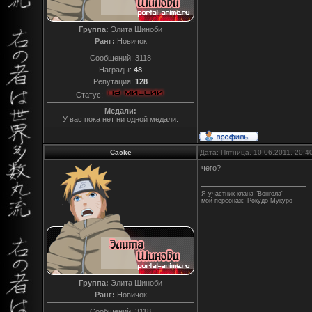
Группа:
Элита Шиноби
Ранг:
Новичок
Сообщений:
3118
Награды:
48
Репутация:
128
Статус:
Медали:
У вас пока нет ни одной медали.
Cacke
Дата: Пятница, 10.06.2011, 20:
чего?
Я участник клана "Вонгола"
мой персонаж: Рокудо Мукуро
Группа:
Элита Шиноби
Ранг:
Новичок
Сообщений:
3118