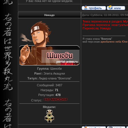
У вас пока нет ни одной медали.
Никадо
Дата: Суббота, 11.06.2011, 05:
Тема перенесена в раздел: Му
Причина переноса: неактуаль
Перенёсла: Никадо
Я глава клана
"Вонгола"
мой персонаж:
аркобалено неба Юни
Группа:
Шиноби
Ранг:
Элита Акацуки
Титул:
Лидер клана "Вонгола"
Сообщений:
3487
Награды:
71
Репутация:
478
Статус:
Медали: