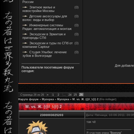
России
Элитное жилье и
(0)
новостройки Москвы
Детские аксессуары для
(0)
волос: виды и выбор
Инженерные системы
(0)
Ридан: автоматизация и монтаж
Экскурсии в Эрмитаж и
(0)
пригороды СПб
Экскурсии и туры по СПб от
(0)
компании Captour
Студия Улыбки: лечение
(0)
зубов в Волгограде
Для добавле
Пользователи посетившие форум
сегодня:
26
Страница
26
из
26
«
1
2
…
24
25
Наруто форум
»
Мусорка
»
Мусорка
»
М. vs. Ж. (@/_\@) 2
(Кто победит)
М. vs. Ж. (@/_\@) 2
2300003025203
Дата: Пятница, 10.06.2011, 20:
так чё
Я участник клана
"Вонгола"