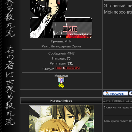
Я главный ш
Мой персона
Группа:
V.I.P
Ранг:
Легендарный Санин
Сообщений:
4947
Награды:
70
Репутация:
331
Статус:
Медали:
KurosakiIchigo
Дата: Пятница, 11.
Ясно,хм интересно
Кому нужен ловите ВК