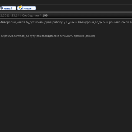
12.2011, 23:14 | Сообщение #
109
 Интересно,какая будет командная работу у Цуны и бъякурана,ведь они раньше были 
 https://vk.com/sad_ao буду раз пообщаться и вспомнить прежние деньки)