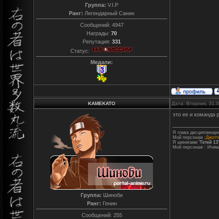
Группа:
V.I.P
Ранг:
Легендарный Санин
Сообщений:
4947
Награды:
70
Репутация:
331
Статус:
Медали:
KAMEKATO
Дата: Вторник, 31.
это ее и команда 
Я глава дисциплинарн
Мой персонаж :
Джотто
Я шинигами
"Гетей 13
Мой персонаж : Ичим
Группа:
Шиноби
Ранг:
Генин
Сообщений:
255