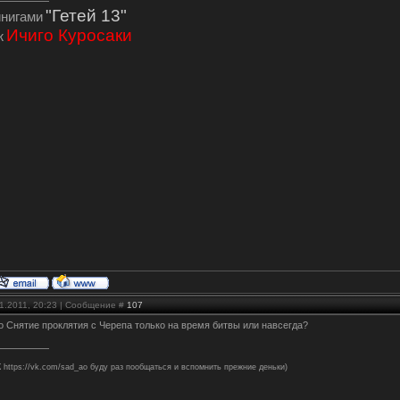
"Гетей 13"
инигами
Ичиго Куросаки
ж
11.2011, 20:23 | Сообщение #
107
 Снятие проклятия с Черепа только на время битвы или навсегда?
 https://vk.com/sad_ao буду раз пообщаться и вспомнить прежние деньки)