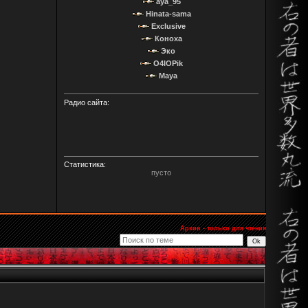
aya_95
Hinata-sama
Exclusive
Коноха
Эко
O4IOPik
Maya
Радио сайта:
Статистика:
пусто
Архив - только для чтения