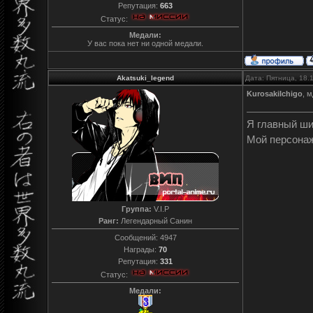
Репутация:
663
Статус:
Медали:
У вас пока нет ни одной медали.
Akatsuki_legend
Дата: Пятница, 18.
KurosakiIchigo
, 
Я главный ш
Мой персона
Группа:
V.I.P
Ранг:
Легендарный Санин
Сообщений:
4947
Награды:
70
Репутация:
331
Статус:
Медали: