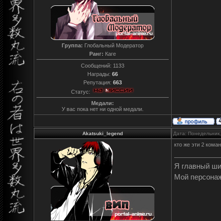
Группа:
Глобальный Модератор
Ранг:
Каге
Сообщений:
1133
Награды:
66
Репутация:
663
Статус:
Медали:
У вас пока нет ни одной медали.
Akatsuki_legend
Дата: Понедельник,
кто же эти 2 кома
Я главный ш
Мой персона