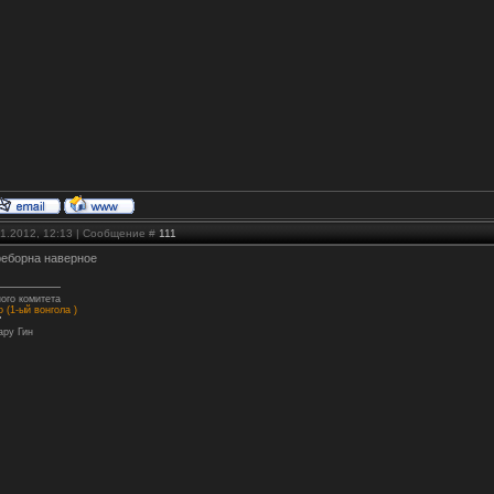
01.2012, 12:13 | Сообщение #
111
реборна наверное
ого комитета
 (1-ый вонгола )
"
ару Гин