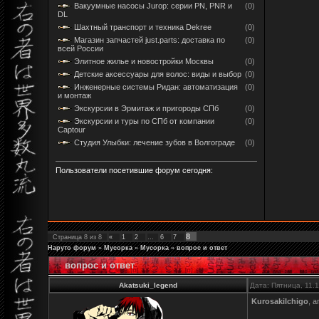
Вакуумные насосы Jurop: серии PN, PNR и
(0)
DL
Шахтный транспорт и техника Dekree
(0)
Магазин запчастей just.parts: доставка по
(0)
всей России
Элитное жилье и новостройки Москвы
(0)
Детские аксессуары для волос: виды и выбор
(0)
Инженерные системы Ридан: автоматизация
(0)
и монтаж
Экскурсии в Эрмитаж и пригороды СПб
(0)
Экскурсии и туры по СПб от компании
(0)
Captour
Студия Улыбки: лечение зубов в Волгограде
(0)
Пользователи посетившие форум сегодня:
8
Страница
8
из
8
«
1
2
…
6
7
Наруто форум
»
Мусорка
»
Мусорка
»
вопрос и ответ
вопрос и ответ
Akatsuki_legend
Дата: Пятница, 11.
KurosakiIchigo
, 