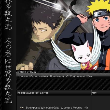
Хостинг от
uCoz
Главная
|
Аниме онлайн
|
Помощь сайту!
|
Регистрация
|
Вход
Информационный центр:
Чат:
Экипировка для единоборств: цены в Москве
(0)