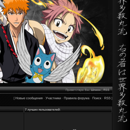
Приветствую Вас
Шпион
|
RSS
[
Новые сообщения
·
Участники
·
Правила форума
·
Поиск
·
RSS
]
7 лучших пользователей: