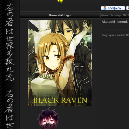
KurosakiIchigo
Дата: Пятница, 09.
Akatsuki_legend
,
Кому нужен ловите ВК