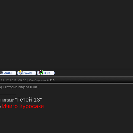
 12.12.2011, 09:50 | Сообщение #
110
нды которые видела Юни !
"Гетей 13"
инигами
Ичиго Куросаки
ж