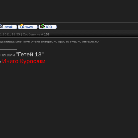
11.2011, 18:55 | Сообщение #
108
мдааааааа мне тоже очень интересно просто ужасно интересно !
"Гетей 13"
инигами
Ичиго Куросаки
ж