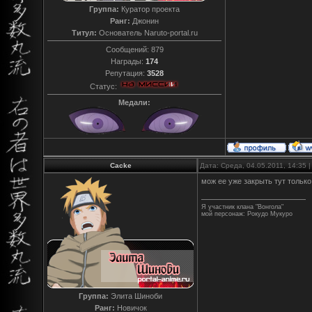
Группа:
Куратор проекта
Ранг:
Джонин
Титул:
Основатель Naruto-portal.ru
Сообщений:
879
Награды:
174
Репутация:
3528
Статус:
Медали:
Cacke
Дата: Среда, 04.05.2011, 14:35
мож ее уже закрыть тут только
Я участник клана "Вонгола"
мой персонаж: Рокудо Мукуро
Группа:
Элита Шиноби
Ранг:
Новичок