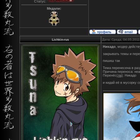
Статус:
Медали:
Lichkin-rus
Дата: Среда, 04.05.2011
Никадо
, модер действ
закрывать темы и пере
пишиш так
Тема перенесена в раз
Причина переноса: не
Перенёс
(ла)
: Никадо
и кидай её в мусорку 