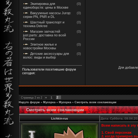
Экипировка для
(0)
единоборств: цены в Москве
Вакуумные насосы Jurop:
(0)
серии PN, PNR и DL
Шахтный транспорт и
(0)
техника Dekree
Магазин запчастей
(0)
just.parts: доставка по всей
России
Элитное жилье и
(0)
новостройки Москвы
Детские аксессуары для
(0)
волос: виды и выбор
Для добавле
Пользователи посетившие форум
сегодня:
2
Страница
2
из
2
«
1
Наруто форум
»
Мусорка
»
Мусорка
»
Смотреть всем соклановцам
Смотреть всем соклановцам
Lichkin-rus
Дата: Суббота, 09.04.20
Всем написать в эту 
1. Свой персонаж
2. когда примерно в