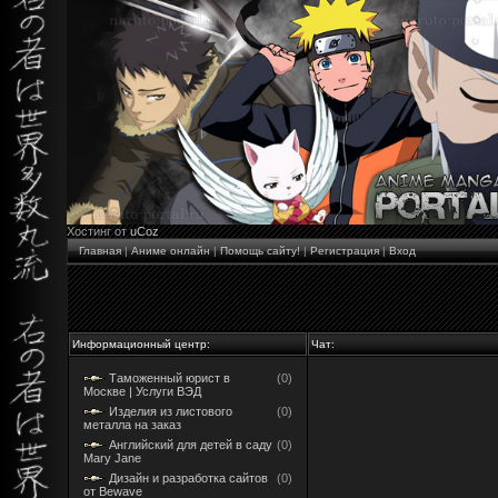
Хостинг от
uCoz
Главная
|
Аниме онлайн
|
Помощь сайту!
|
Регистрация
|
Вход
Информационный центр:
Чат:
Таможенный юрист в
(0)
Москве | Услуги ВЭД
Изделия из листового
(0)
металла на заказ
Английский для детей в саду
(0)
Mary Jane
Дизайн и разработка сайтов
(0)
от Bewave