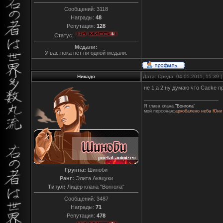
Сообщений:
3118
Награды:
48
Репутация:
128
Статус:
Медали:
У вас пока нет ни одной медали.
Никадо
Дата: Среда, 04.05.2011, 15:39
не 1,а 2.ну думаю что Cacke п
Я глава клана
"Вонгола"
мой персонаж:
аркобалено неба Юни
Группа:
Шиноби
Ранг:
Элита Акацуки
Титул:
Лидер клана "Вонгола"
Сообщений:
3487
Награды:
71
Репутация:
478