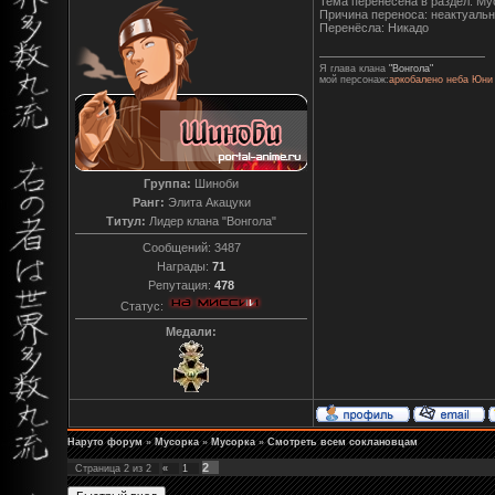
Тема перенесена в раздел: Му
Причина переноса: неактуаль
Перенёсла: Никадо
Я глава клана
"Вонгола"
мой персонаж:
аркобалено неба Юни
Группа:
Шиноби
Ранг:
Элита Акацуки
Титул:
Лидер клана "Вонгола"
Сообщений:
3487
Награды:
71
Репутация:
478
Статус:
Медали:
Наруто форум
»
Мусорка
»
Мусорка
»
Смотреть всем соклановцам
2
Страница
2
из
2
«
1