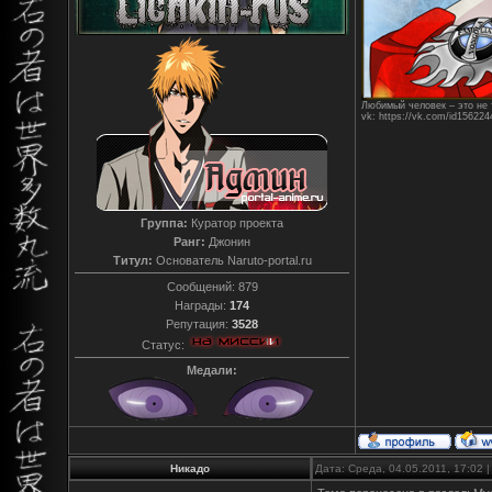
Любимый человек – это не т
vk: https://vk.com/id156224
Группа:
Куратор проекта
Ранг:
Джонин
Титул:
Основатель Naruto-portal.ru
Сообщений:
879
Награды:
174
Репутация:
3528
Статус:
Медали:
Никадо
Дата: Среда, 04.05.2011, 17:02