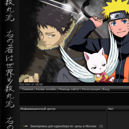
Хостинг от
uCoz
Главная
|
Аниме онлайн
|
Помощь сайту!
|
Регистрация
|
Вход
Информационный центр:
Чат:
Экипировка для единоборств: цены в Москве
(0)