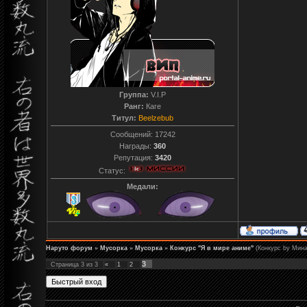
Группа:
V.I.P
Ранг:
Каге
Титул:
Beelzebub
Сообщений:
17242
Награды:
360
Репутация:
3420
Статус:
Медали:
Наруто форум
»
Мусорка
»
Мусорка
»
Конкурс "Я в мире аниме"
(Конкурс by Мина
3
Страница
3
из
3
«
1
2