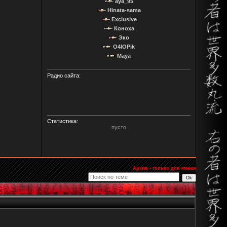
aya_95
Hinata-sama
Exclusive
Коноха
Эко
O4IOPik
Maya
Радио сайта:
Статистика:
пусто
Архив - только для чтения