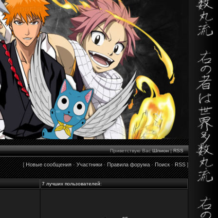
Приветствую Вас
Шпион
|
RSS
[
Новые сообщения
·
Участники
·
Правила форума
·
Поиск
·
RSS
]
7 лучших пользователей: