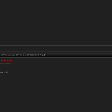
 09.07.2012, 16:47 | Сообщение #
32
ренесена.
закончен.
arecno6