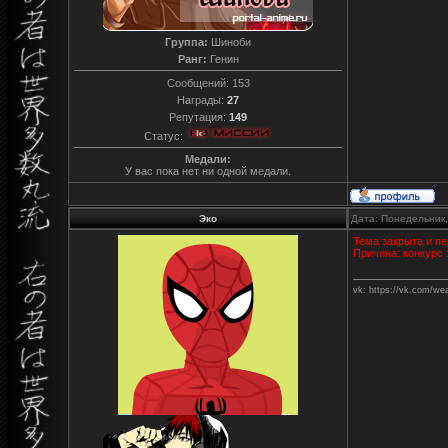
Группа:
Шиноби
Ранг:
Генин
Сообщений:
153
Награды:
27
Репутация:
149
Статус:
Медали:
У вас пока нет ни одной медали.
Эко
Дата: Понедельник,
Тема закрыта и пе
Причина: конкурс 
vk: https://vk.com/we