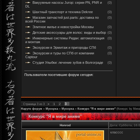
Вакуумные насосы Jurop: серии PN, PNR и
(0)
DL
Шахтный транспорт и техника Dekree
(0)
Магазин запчастей just.parts: доставка по
(0)
всей России
Элитное жилье и новостройки Москвы
(0)
Детские аксессуары для волос: виды и выбор
(0)
Инженерные системы Ридан: автоматизация
(0)
и монтаж
Экскурсии в Эрмитаж и пригороды СПб
(0)
Экскурсии и туры по СПб от компании
(0)
Captour
Студия Улыбки: лечение зубов в Волгограде
(0)
Пользователи посетившие форум сегодня:
3
Страница
3
из
3
«
1
2
Наруто форум
»
Мусорка
»
Мусорка
»
Конкурс "Я в мире аниме"
(Конкурс by Мина
Конкурс "Я в мире аниме"
Honrod
Дата: Суббота, 16.
класссс