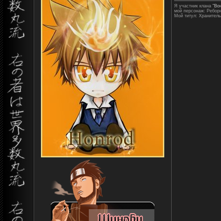
Я участник клана
"Во
мой персонаж: Ребор
Мой титул: Хранитель