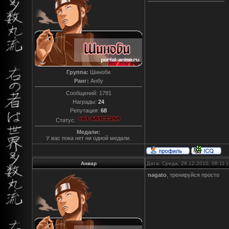
Группа:
Шиноби
Ранг:
Анбу
Сообщений:
1781
Награды:
24
Репутация:
68
Статус:
Медали:
У вас пока нет ни одной медали.
Анвар
Дата: Среда, 29.12.2010, 08:11
nagato
, тренируйся просто