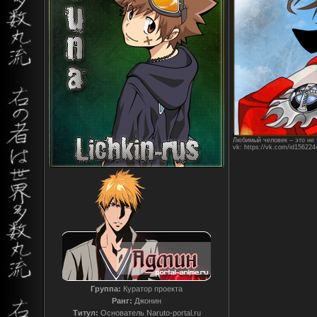
Любимый человек – это не т
vk: https://vk.com/id156224
Группа:
Куратор проекта
Ранг:
Джонин
Титул:
Основатель Naruto-portal.ru