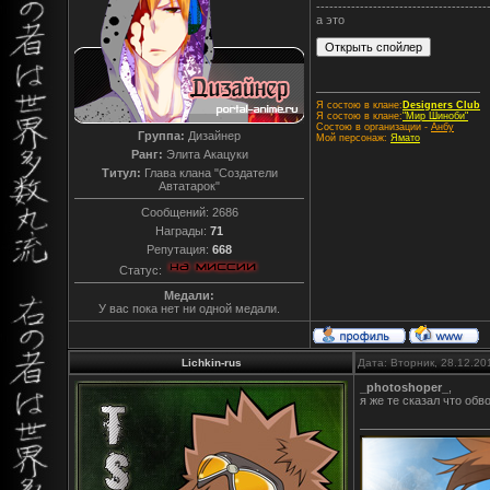
---------------------------------------
а это
Я состою в клане:
Designers Club
Я состою в клане:
"Мир Шиноби"
Состою в организации -
Анбу
Группа:
Дизайнер
Мой персонаж:
Ямато
Ранг:
Элита Акацуки
Титул:
Глава клана "Создатели
Автатарок"
Сообщений:
2686
Награды:
71
Репутация:
668
Статус:
Медали:
У вас пока нет ни одной медали.
Lichkin-rus
Дата: Вторник, 28.12.20
_photoshoper_
,
я же те сказал что обв