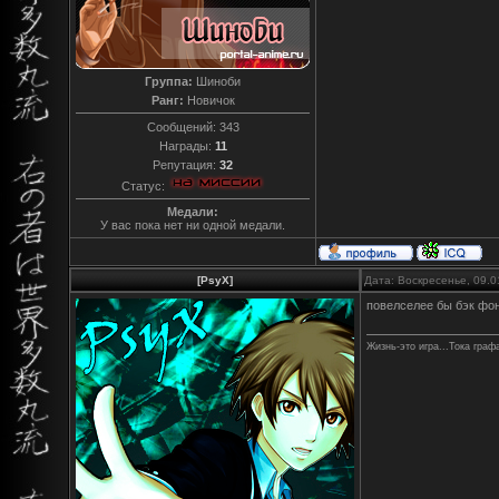
Группа:
Шиноби
Ранг:
Новичок
Сообщений:
343
Награды:
11
Репутация:
32
Статус:
Медали:
У вас пока нет ни одной медали.
[PsyX]
Дата: Воскресенье, 09.0
повелселее бы бэк фон
Жизнь-это игра...Тока граф