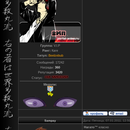
Группа:
V.I.P
Ранг:
Каге
Титул:
Beelzebub
Сообщений:
17242
Награды:
360
Репутация:
3420
Статус:
Медали:
Sampay
Дата: Пятница, 07.01.2011, 12:
Нагато™
класно