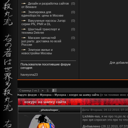
Дизайн и разработка сайтов
(0)
от Bewave
Экипировка для
(0)
единоборств: цены в Москве
Вакуумные насосы Jurop:
(0)
серии PN, PNR и DL
Шахтный транспорт и
(0)
техника Dekree
Магазин запчастей
(0)
just.parts: доставка по всей
России
Элитное жилье и
(0)
новостройки Москвы
Для добавле
Пользователи посетившие форум
сегодня:
haveyona23
2
Страница
2
из
2
«
1
Наруто форум
»
Мусорка
»
Мусорка
»
кокурс на шапку сайта
((я так понимаю моно з
кокурс на шапку сайта
_photoshoper_
Дата: Вторник, 28.12.2010, 07:
Lichkin-rus
, я не про то,ро л
про зря спросил это про то чт
Добавлено
(28.12.2010, 07:37