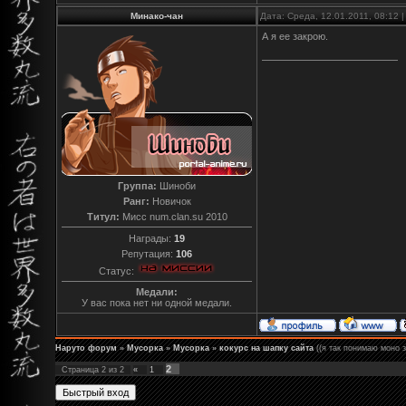
Минако-чан
Дата: Среда, 12.01.2011, 08:12
А я ее закрою.
Группа:
Шиноби
Ранг:
Новичок
Титул:
Мисс num.clan.su 2010
Награды:
19
Репутация:
106
Статус:
Медали:
У вас пока нет ни одной медали.
Наруто форум
»
Мусорка
»
Мусорка
»
кокурс на шапку сайта
((я так понимаю моно з
2
Страница
2
из
2
«
1