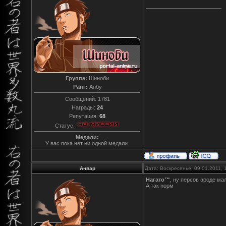
Группа:
Шиноби
Ранг:
Анбу
Сообщений:
1781
Награды:
24
Репутация:
68
Статус:
Медали:
У вас пока нет ни одной медали.
Анвар
Дата: Воскресенье, 09.01.2011,
Нагато™
, ну персов вроде мал
А так норм