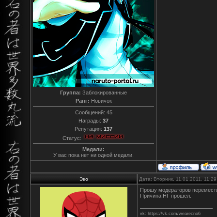
Группа:
Заблокированные
Ранг:
Новичок
Сообщений:
45
Награды:
37
Репутация:
137
Статус:
Медали:
У вас пока нет ни одной медали.
Эко
Дата: Вторник, 11.01.2011, 11:2
Прошу модераторов перемести
Причина:НГ прошёл.
vk: https://vk.com/wearecno6