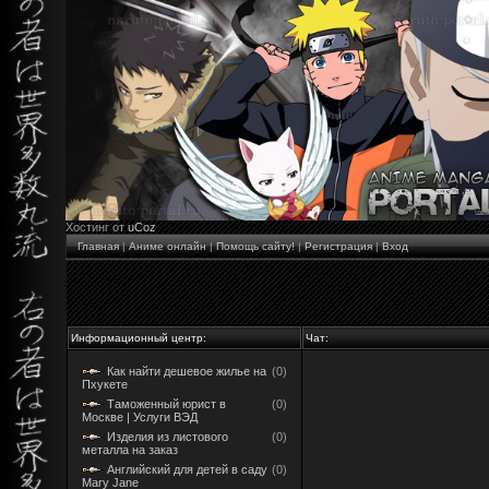
Хостинг от
uCoz
Главная
|
Аниме онлайн
|
Помощь сайту!
|
Регистрация
|
Вход
Информационный центр:
Чат:
Как найти дешевое жилье на
(0)
Пхукете
Таможенный юрист в
(0)
Москве | Услуги ВЭД
Изделия из листового
(0)
металла на заказ
Английский для детей в саду
(0)
Mary Jane