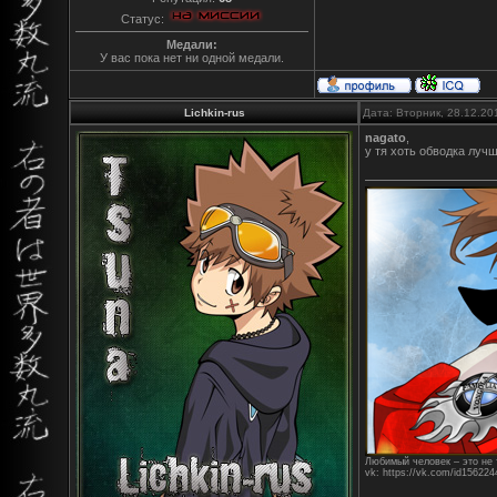
Статус:
Медали:
У вас пока нет ни одной медали.
Lichkin-rus
Дата: Вторник, 28.12.20
nagato
,
у тя хоть обводка лучш
Любимый человек – это не т
vk: https://vk.com/id156224