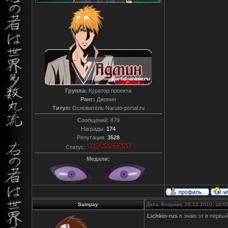
Группа:
Куратор проекта
Ранг:
Джонин
Титул:
Основатель Naruto-portal.ru
Сообщений:
879
Награды:
174
Репутация:
3528
Статус:
Медали:
Sampay
Дата: Вторник, 28.12.2010, 18:
Lichkin-rus
я знаю эт в первый