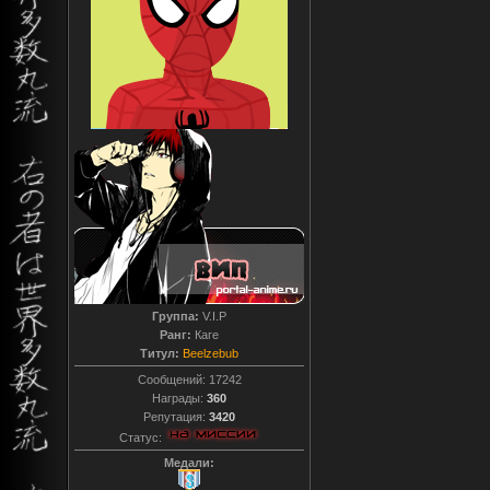
Группа:
V.I.P
Ранг:
Каге
Титул:
Beelzebub
Сообщений:
17242
Награды:
360
Репутация:
3420
Статус:
Медали: