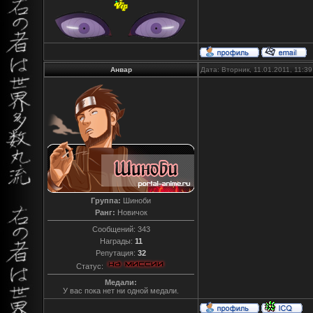
Анвар
Дата: Вторник, 11.01.2011, 11:3
Группа:
Шиноби
Ранг:
Новичок
Сообщений:
343
Награды:
11
Репутация:
32
Статус:
Медали:
У вас пока нет ни одной медали.