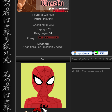
Группа:
Шиноби
Ранг:
Новичок
Сообщений:
343
Награды:
11
Репутация:
32
Статус:
Медали:
У вас пока нет ни одной медали.
Эко
Дата: Суббота, 01.01.2011, 09:
vk: https://vk.com/wearecno6