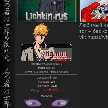
Любимый чел
тот – без к
vk: https:/
Группа:
Куратор проекта
Ранг:
Джонин
Титул:
Основатель Naruto-portal.ru
Сообщений:
879
Награды:
174
Репутация:
3528
Статус:
Медали: