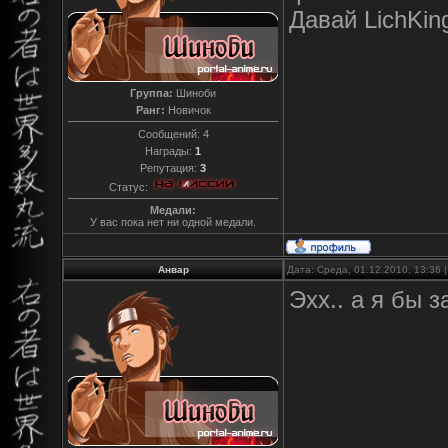
Давай LichKing
Группа:
Шиноби
Ранг:
Новичок
Сообщений:
4
Награды:
1
Репутация:
3
Статус:
Медали:
У вас пока нет ни одной медали.
Анвар
Дата: Среда, 01.12.2010, 13:36
Эхх.. а я бы 