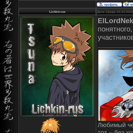
Lichkin-rus
Дата: Среда, 01.12.201
ElLordNe
понятного,
участнико
Любимый чел
тот – без к