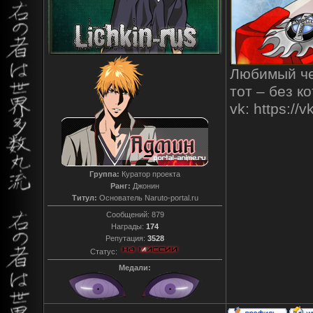
Любимый чел
тот – без к
vk: https:/
Группа:
Куратор проекта
Ранг:
Джонин
Титул:
Основатель Naruto-portal.ru
Сообщений:
879
Награды:
174
Репутация:
3528
Статус:
Медали: