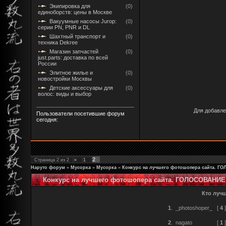
Экипировка для
(0)
единоборств: цены в Москве
Вакуумные насосы Jurop:
(0)
серии PN, PNR и DL
Шахтный транспорт и
(0)
техника Dekree
Магазин запчастей
(0)
just.parts: доставка по всей
России
Элитное жилье и
(0)
новостройки Москвы
Детские аксессуары для
(0)
волос: виды и выбор
Для добавле
Пользователи посетившие форум
сегодня:
2
Страница
2
из
2
«
1
Наруто форум
»
Мусорка
»
Мусорка
»
Конкурс на лучшего фотошопера сайта. Г
Конкурс на лучшего фотошопера сайта. ГОЛОСОВАНИЕ!
Кто луч
1
.
_photoshoper_
[
4
]
2
.
nagato
[
1
]