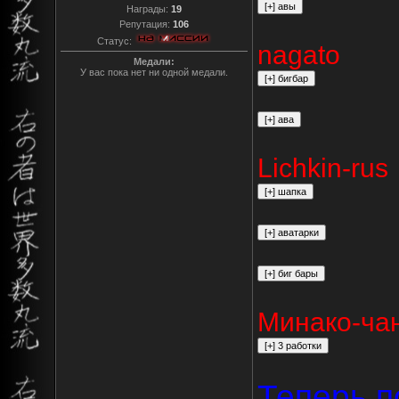
Награды:
19
Репутация:
106
Статус:
nagato
Медали:
У вас пока нет ни одной медали.
Lichkin-rus
Минако-ча
Теперь п