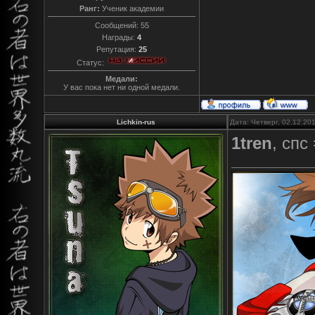
Ранг:
Ученик академии
Сообщений:
55
Награды:
4
Репутация:
25
Статус:
Медали:
У вас пока нет ни одной медали.
Lichkin-rus
Дата: Четверг, 02.12.20
1tren
, cпс 