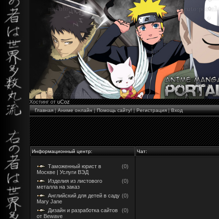
Хостинг от
uCoz
Главная
|
Аниме онлайн
|
Помощь сайту!
|
Регистрация
|
Вход
Информационный центр:
Чат:
Таможенный юрист в
(0)
Москве | Услуги ВЭД
Изделия из листового
(0)
металла на заказ
Английский для детей в саду
(0)
Mary Jane
Дизайн и разработка сайтов
(0)
от Bewave