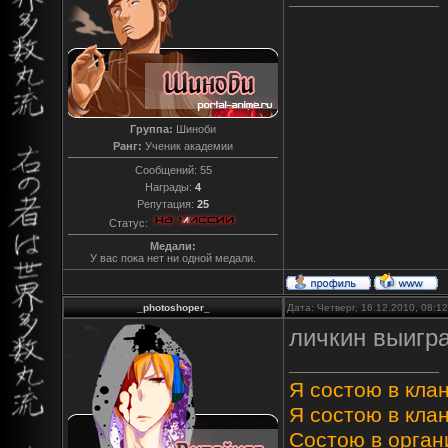
Группа:
Шиноби
Ранг:
Ученик академии
Сообщений:
55
Награды:
4
Репутация:
25
Статус:
Медали:
У вас пока нет ни одной медали.
_photoshoper_
Дата: Четверг, 16.12.2010, 08:
личкин выигр
Я состою в клан
Я состою в клан
Состою в орган