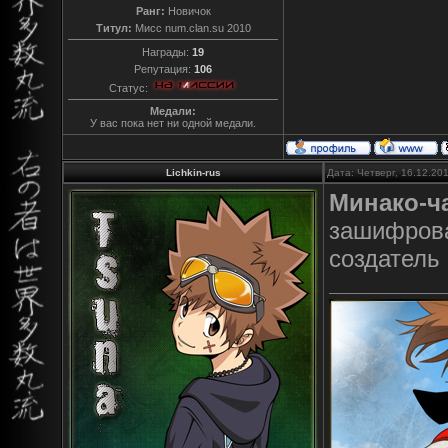
Ранг:
Новичок
Титул:
Мисс num.clan.su 2010
Награды:
19
Репутация:
106
Статус:
Медали:
У вас пока нет ни одной медали.
Lichkin-rus
Дата: Четверг, 16.12.20
Минако-ч
зашифрова
создатель 