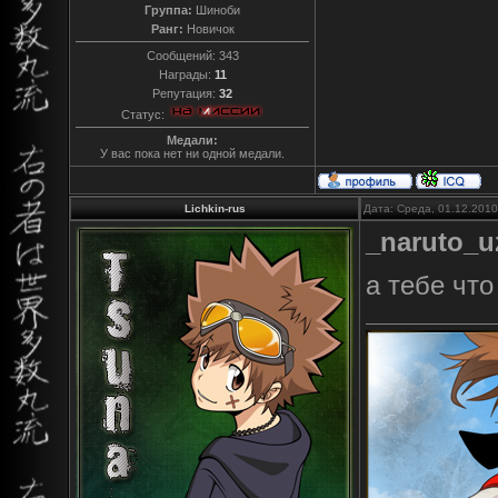
Группа:
Шиноби
Ранг:
Новичок
Сообщений:
343
Награды:
11
Репутация:
32
Статус:
Медали:
У вас пока нет ни одной медали.
Lichkin-rus
Дата: Среда, 01.12.201
_naruto_u
а тебе что