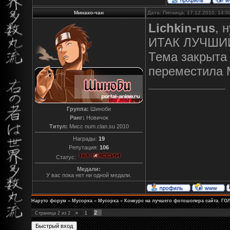
Минако-чан
Дата: Пятница, 17.12.2010, 14:
Lichkin-rus
, 
ИТАК ЛУЧШИ
Тема закрыта
переместила 
Группа:
Шиноби
Ранг:
Новичок
Титул:
Мисс num.clan.su 2010
Награды:
19
Репутация:
106
Статус:
Медали:
У вас пока нет ни одной медали.
Наруто форум
»
Мусорка
»
Мусорка
»
Конкурс на лучшего фотошопера сайта. Г
2
Страница
2
из
2
«
1