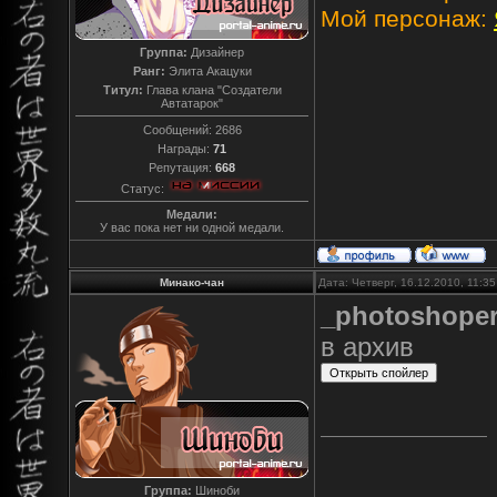
Мой персонаж:
Группа:
Дизайнер
Ранг:
Элита Акацуки
Титул:
Глава клана "Создатели
Автатарок"
Сообщений:
2686
Награды:
71
Репутация:
668
Статус:
Медали:
У вас пока нет ни одной медали.
Минако-чан
Дата: Четверг, 16.12.2010, 11:3
_photoshope
в архив
Группа:
Шиноби