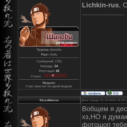
Lichkin-rus
, 
Группа:
Шиноби
Ранг:
Анбу
Сообщений:
1781
Награды:
24
Репутация:
68
Статус:
Медали:
У вас пока нет ни одной медали.
ElLordNekron
Дата: Среда, 01.12.2010, 11:23
Вобщем я деся
хз,НО я думаю
фотошоп тебе