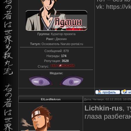
vk: https:/
Группа:
Куратор проекта
Ранг:
Джонин
Титул:
Основатель Naruto-portal.ru
Сообщений:
879
Награды:
174
Репутация:
3528
Статус:
Медали:
ElLordNekron
Дата: Четверг, 02.12.2010, 10:
Lichkin-rus
, 
глаза разбегаю