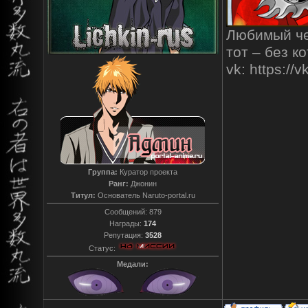
Любимый чел
тот – без к
vk: https:/
Группа:
Куратор проекта
Ранг:
Джонин
Титул:
Основатель Naruto-portal.ru
Сообщений:
879
Награды:
174
Репутация:
3528
Статус:
Медали: