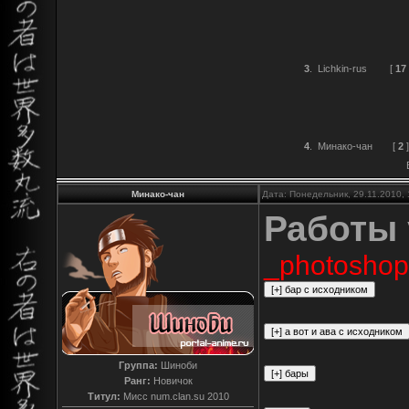
3
.
Lichkin-rus
[
17
4
.
Минако-чан
[
2
]
Минако-чан
Дата: Понедельник, 29.11.2010,
Работы 
_photoshop
Группа:
Шиноби
Ранг:
Новичок
Титул:
Мисс num.clan.su 2010