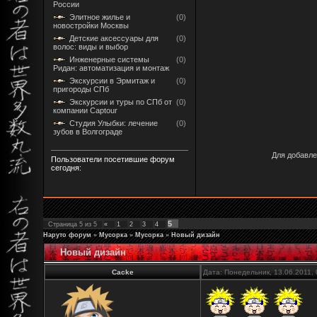
России
Элитное жилье и
(0)
новостройки Москвы
Детские аксессуары для
(0)
волос: виды и выбор
Инженерные системы
(0)
Ридан: автоматизация и монтаж
Экскурсии в Эрмитаж и
(0)
пригороды СПб
Экскурсии и туры по СПб от
(0)
компании Captour
Студия Улыбки: лечение
(0)
зубов в Волгограде
Для добавле
Пользователи посетившие форум
сегодня:
5
Страница
5
из
5
«
1
2
3
4
Наруто форум
»
Мусорка
»
Мусорка
»
Новый дизайн
Новый дизайн
Cacke
Дата: Понедельник, 13.06.2011,