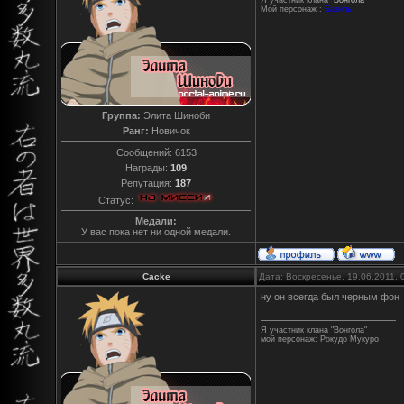
Я участник клана
"Вонгола"
Мой персонаж :
Базиль
Группа:
Элита Шиноби
Ранг:
Новичок
Сообщений:
6153
Награды:
109
Репутация:
187
Статус:
Медали:
У вас пока нет ни одной медали.
Cacke
Дата: Воскресенье, 19.06.2011,
ну он всегда был черным фон
Я участник клана "Вонгола"
мой персонаж: Рокудо Мукуро