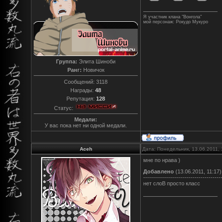
Я участник клана "Вонгола"
мой персонаж: Рокудо Мукуро
Группа:
Элита Шиноби
Ранг:
Новичок
Сообщений:
3118
Награды:
48
Репутация:
128
Статус:
Медали:
У вас пока нет ни одной медали.
Aceh
Дата: Понедельник, 13.06.2011,
мне по нрава )
Добавлено
(13.06.2011, 11:17)
---------------------------------------
нет слоВ просто класс