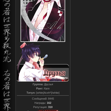
Группа:
Друзья
Ранг:
Каге
Титул:
[white]Aceh*[/white]
Сообщений:
8445
Награды:
162
Репутация:
310