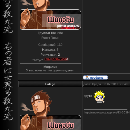
Группа:
Шиноби
Ранг:
Генин
Сообщений:
130
Награды:
4
Репутация:
2
Статус:
Медали:
У вас пока нет ни одной медали.
Hatage
Дата: Среда, 06.07.2011, 22:43
круто
http://naruto-portal.ru/photo/73-0-5374