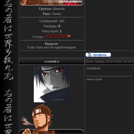
Группа:
Шиноби
Ранг:
Генин
Сообщений:
100
Награды:
0
Репутация:
1
Статус:
Медали:
У вас пока нет ни одной медали.
x-rom4k-x
Дата: Среда, 06.07.2011, 22:52
согласен
naruto рулит