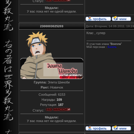
Статус:
Медали:
У вас пока нет ни одной медали.
2300003025203
Дата: Вторник, 14.06.2011, 19:
Клас , супер
Я участник клана
"Вонгола"
Мой персонаж :
Базиль
Группа:
Элита Шиноби
Ранг:
Новичок
Сообщений:
6153
Награды:
109
Репутация:
187
Статус:
Медали:
У вас пока нет ни одной медали.