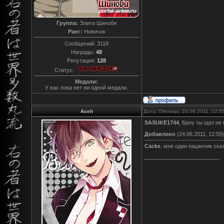
Группа:
Элита Шиноби
Ранг:
Новичок
Сообщений:
3118
Награды:
48
Репутация:
128
Статус:
Медали:
У вас пока нет ни одной медали.
Aceh
Дата: Пятница, 24.06.2011, 12:
SASUKE1744
, Броу ты щаз не
Добавлено
(24.06.2011, 12:55)
---------------------------------------
Cacke
, мне один пацанчик ска