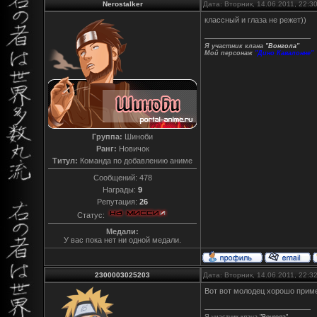
Nerostalker
Дата: Вторник, 14.06.2011, 22:
классный и глаза не режет))
Я участник клана
"Вонгола"
Мой персонаж
"Дино Кавалонне"
Группа:
Шиноби
Ранг:
Новичок
Титул:
Команда по добавлению аниме
Сообщений:
478
Награды:
9
Репутация:
26
Статус:
Медали:
У вас пока нет ни одной медали.
2300003025203
Дата: Вторник, 14.06.2011, 22:
Вот вот молодец хорошо прим