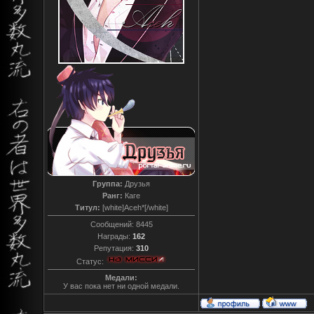
Группа:
Друзья
Ранг:
Каге
Титул:
[white]Aceh*[/white]
Сообщений:
8445
Награды:
162
Репутация:
310
Статус:
Медали:
У вас пока нет ни одной медали.