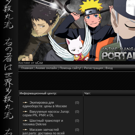
Хостинг от
uCoz
Главная
|
Аниме онлайн
|
Помощь сайту!
|
Регистрация
|
Вход
Информационный центр:
Чат:
Экипировка для
(0)
единоборств: цены в Москве
Вакуумные насосы Jurop:
(0)
серии PN, PNR и DL
Шахтный транспорт и
(0)
техника Dekree
Магазин запчастей
(0)
just.parts: доставка по всей