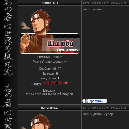
hiuuga_nije
Дата: Среда, 06.07.2011, 20:58
норм дезайн
Группа:
Шиноби
Ранг:
Ученик академии
Сообщений:
47
Награды:
0
Репутация:
1
Статус:
Медали:
У вас пока нет ни одной медали.
nurislam123
Дата: Среда, 06.07.2011, 21:28
новый дизаин супер