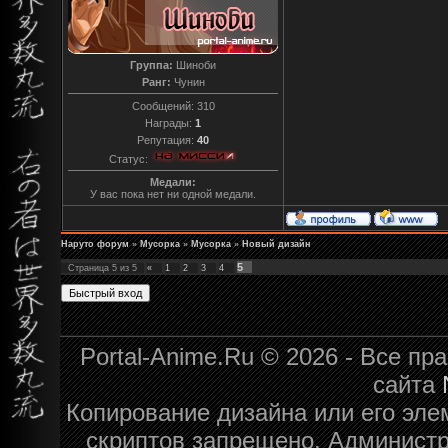
Группа:
Шиноби
Ранг:
Чунин
Сообщений:
310
Награды:
1
Репутация:
40
Статус:
Медали:
У вас пока нет ни одной медали.
Наруто форум
»
Мусорка
»
Мусорка
»
Новый дизайн
5
Страница
5
из
5
«
1
2
3
4
Portal-Anime.Ru © 2026 - Все п
сайта
Копирование дизайна или его эле
скриптов запрещено. Администра