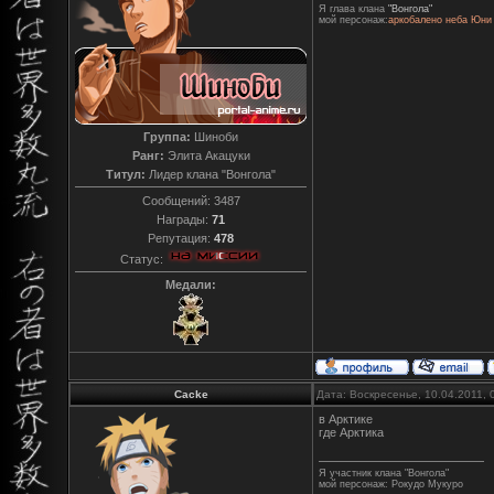
Я глава клана
"Вонгола"
мой персонаж:
аркобалено неба Юни
Группа:
Шиноби
Ранг:
Элита Акацуки
Титул:
Лидер клана "Вонгола"
Сообщений:
3487
Награды:
71
Репутация:
478
Статус:
Медали:
Cacke
Дата: Воскресенье, 10.04.2011,
в Арктике
где Арктика
Я участник клана "Вонгола"
мой персонаж: Рокудо Мукуро