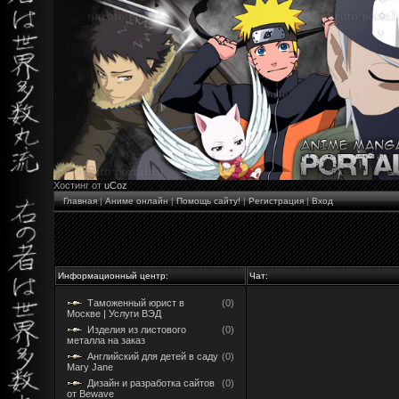
Хостинг от
uCoz
Главная
|
Аниме онлайн
|
Помощь сайту!
|
Регистрация
|
Вход
Информационный центр:
Чат:
Таможенный юрист в
(0)
Москве | Услуги ВЭД
Изделия из листового
(0)
металла на заказ
Английский для детей в саду
(0)
Mary Jane
Дизайн и разработка сайтов
(0)
от Bewave