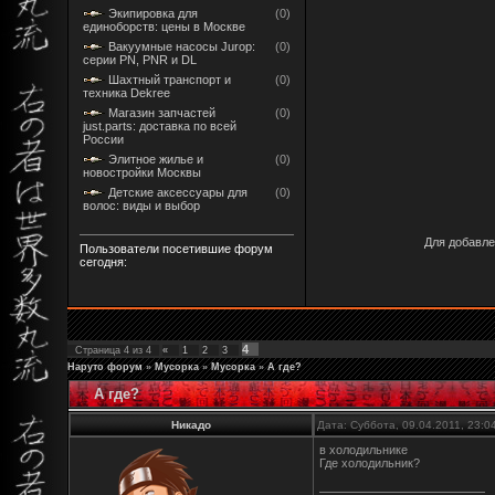
Экипировка для
(0)
единоборств: цены в Москве
Вакуумные насосы Jurop:
(0)
серии PN, PNR и DL
Шахтный транспорт и
(0)
техника Dekree
Магазин запчастей
(0)
just.parts: доставка по всей
России
Элитное жилье и
(0)
новостройки Москвы
Детские аксессуары для
(0)
волос: виды и выбор
Для добавле
Пользователи посетившие форум
сегодня:
4
Страница
4
из
4
«
1
2
3
Наруто форум
»
Мусорка
»
Мусорка
»
А где?
А где?
Никадо
Дата: Суббота, 09.04.2011, 23:
в холодильнике
Где холодильник?