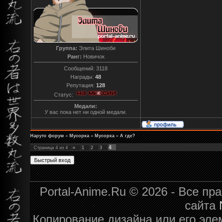
Группа:
Элита Шиноби
Ранг:
Новичок
Сообщений:
3118
Награды:
48
Репутация:
128
Статус:
Медали:
У вас пока нет ни одной медали.
Наруто форум
»
Мусорка
»
Мусорка
»
А где?
4
Страница
4
из
4
«
1
2
3
Portal-Anime.Ru © 2026 - Все п
сайта
Копирование дизайна или его эле