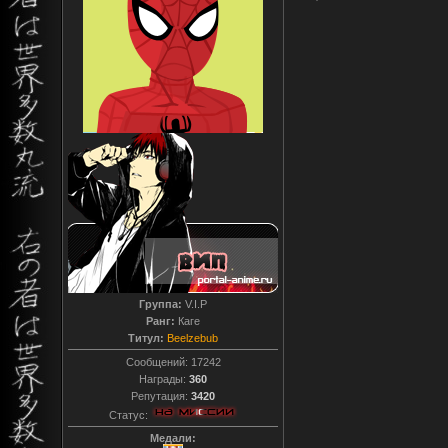
Группа:
V.I.P
Ранг:
Каге
Титул:
Beelzebub
Сообщений:
17242
Награды:
360
Репутация:
3420
Статус:
Медали: