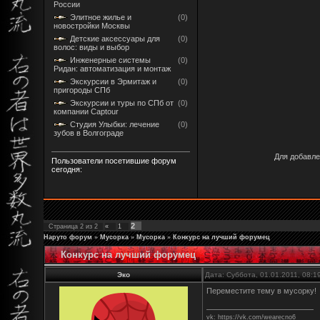
России
Элитное жилье и
(0)
новостройки Москвы
Детские аксессуары для
(0)
волос: виды и выбор
Инженерные системы
(0)
Ридан: автоматизация и монтаж
Экскурсии в Эрмитаж и
(0)
пригороды СПб
Экскурсии и туры по СПб от
(0)
компании Captour
Студия Улыбки: лечение
(0)
зубов в Волгограде
Для добавле
Пользователи посетившие форум
сегодня:
2
Страница
2
из
2
«
1
Наруто форум
»
Мусорка
»
Мусорка
»
Конкурс на лучший форумец
Конкурс на лучший форумец
Эко
Дата: Суббота, 01.01.2011, 08:
Переместите тему в мусорку!
vk: https://vk.com/wearecno6