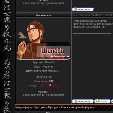
Медали:
У вас пока нет ни одной медали.
Минако-чан
Дата: Вторник, 04.01.2011, 05:
Тема перемещена в архив
Причина: по желанию создате
Переместил: Минако-чан
Группа:
Шиноби
Ранг:
Новичок
Титул:
Мисс num.clan.su 2010
Награды:
19
Репутация:
106
Статус:
Медали:
У вас пока нет ни одной медали.
Наруто форум
»
Мусорка
»
Мусорка
»
Конкурс на лучший форумец