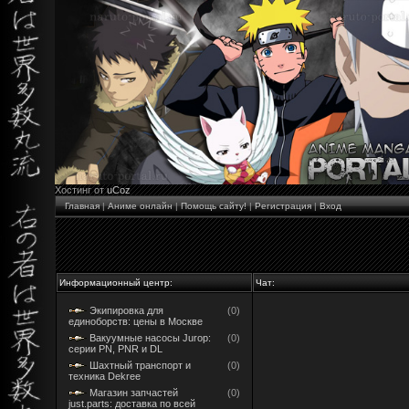
Хостинг от
uCoz
Главная
|
Аниме онлайн
|
Помощь сайту!
|
Регистрация
|
Вход
Информационный центр:
Чат:
Экипировка для
(0)
единоборств: цены в Москве
Вакуумные насосы Jurop:
(0)
серии PN, PNR и DL
Шахтный транспорт и
(0)
техника Dekree
Магазин запчастей
(0)
just.parts: доставка по всей