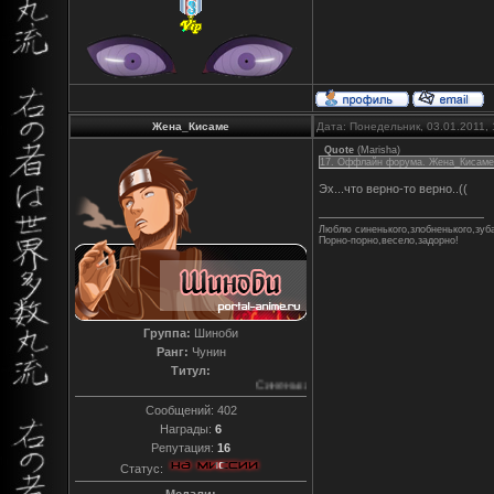
Жена_Кисаме
Дата: Понедельник, 03.01.2011,
Quote
(
Marisha
)
17. Оффлайн форума. Жена_Кисаме
Эх...что верно-то верно..((
Люблю синенького,злобненького,зуб
Порно-порно,весело,задорно!
Группа:
Шиноби
Ранг:
Чунин
Титул:
Синенькая и зубастенькая
Сообщений:
402
Награды:
6
Репутация:
16
Статус: