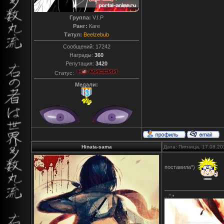
Группа:
V.I.P
Ранг:
Каге
Титул:
Beelzebub
Сообщений:
17242
Награды:
360
Репутация:
3420
Статус:
Медали:
Hinata-sama
Дата: Пятница, 17.08.20
поставила*)
...^.•