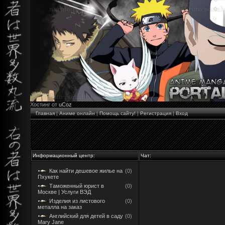
Хостинг от
uCoz
Главная
|
Аниме онлайн
|
Помощь сайту!
|
Регистрация
|
Вход
Информационный центр:
Чат:
Как найти дешевое жилье на
(0)
Пхукете
Таможенный юрист в
(0)
Москве | Услуги ВЭД
Изделия из листового
(0)
металла на заказ
Английский для детей в саду
(0)
Mary Jane