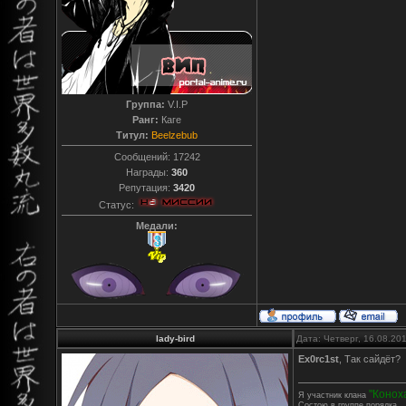
Группа:
V.I.P
Ранг:
Каге
Титул:
Beelzebub
Сообщений:
17242
Награды:
360
Репутация:
3420
Статус:
Медали:
lady-bird
Дата: Четверг, 16.08.20
Ex0rc1st
, Так сайдёт?
"Конох
Я участник клана
Состою в группе порядка