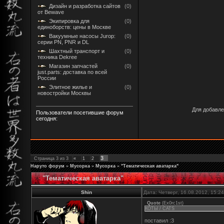
Дизайн и разработка сайтов
(0)
от Bewave
Экипировка для
(0)
единоборств: цены в Москве
Вакуумные насосы Jurop:
(0)
серии PN, PNR и DL
Шахтный транспорт и
(0)
техника Dekree
Магазин запчастей
(0)
just.parts: доставка по всей
России
Элитное жилье и
(0)
новостройки Москвы
Для добавле
Пользователи посетившие форум
сегодня:
3
Страница
3
из
3
«
1
2
Наруто форум
»
Мусорка
»
Мусорка
»
"Тематическая аватарка"
"Тематическая аватарка"
Shin
Дата: Четверг, 16.08.2012, 15:
Quote
(
Ex0rc1st
)
КОТЫ / CATS
поставил :3