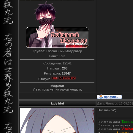
Группа:
Глобальный Модератор
Ранг:
Каге
Сообщений:
12141
Награды:
263
Репутация:
13847
Статус:
Медали:
У вас пока нет ни одной медали.
lady-bird
Дата: Четверг, 16.08.20
Поставила*)
"Конох
Я участник клана
Состою в группе порядка
"Akatsu
Я участник клана