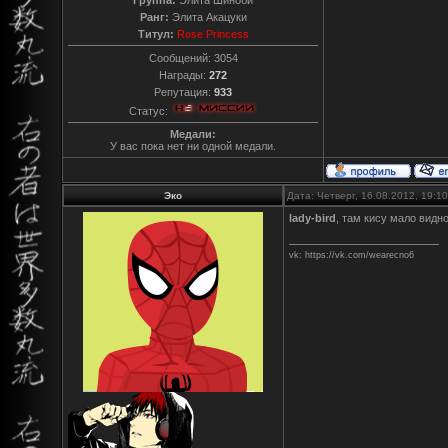
Ранг:
Элита Акацуки
Титул:
Rose Princess
Сообщений:
3054
Награды:
272
Репутация:
933
Статус:
Медали:
У вас пока нет ни одной медали.
Эко
Дата: Четверг, 16.08.2012, 19:
lady-bird
, там кису мало видн
vk: https://vk.com/wearecno6