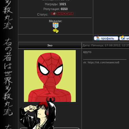
Награды:
1021
Репутация:
6550
Статус:
Медали:
Эко
Дата: Пятница, 17.08.2012, 12:
круто
vk: https://vk.com/wearecno6