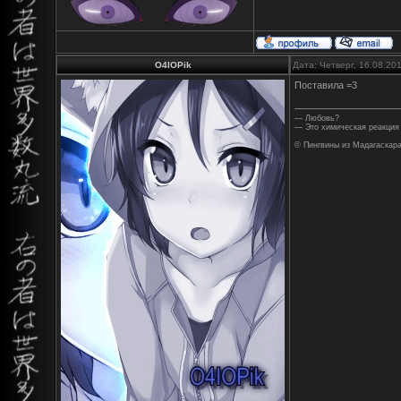
O4IOPik
Дата: Четверг, 16.08.20
Поставила =3
— Любовь?
— Это химическая реакция 
© Пингвины из Мадагаскар