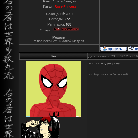
Ранг:
Элита Акацуки
Титул:
Rose Princess
Сообщений:
3054
Награды:
272
Репутация:
933
Статус:
Медали:
У вас пока нет ни одной медали.
Эко
Дата: Четверг, 23.08.2012, 22:
да щас выдам репу
vk: https://vk.com/wearecno6