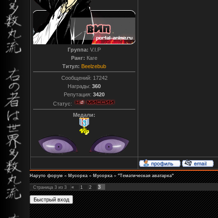
Группа:
V.I.P
Ранг:
Каге
Титул:
Beelzebub
Сообщений:
17242
Награды:
360
Репутация:
3420
Статус:
Медали:
Наруто форум
»
Мусорка
»
Мусорка
»
"Тематическая аватарка"
3
Страница
3
из
3
«
1
2