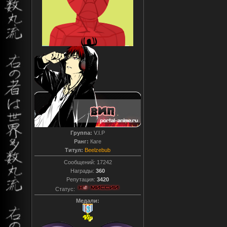
Группа:
V.I.P
Ранг:
Каге
Титул:
Beelzebub
Сообщений:
17242
Награды:
360
Репутация:
3420
Статус:
Медали: