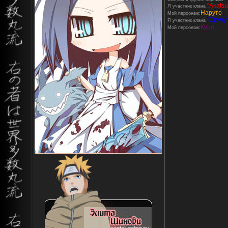
"Akatsu
Я участник клана
Наруто
Мой персонаж:
''Окумур
Я участник клана
Куро
Мой персонаж: