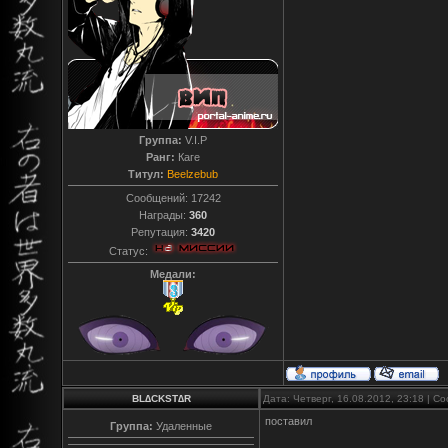
Группа:
V.I.P
Ранг:
Каге
Титул:
Beelzebub
Сообщений:
17242
Награды:
360
Репутация:
3420
Статус:
Медали:
BL∆CKST∆R
Дата: Четверг, 16.08.2012, 23:18 | 
поставил
Группа:
Удаленные