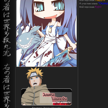
Наруто
Мой персонаж:
''Окумур
Я участник клана
Куро
Мой персонаж:
Группа:
Элита Шиноби