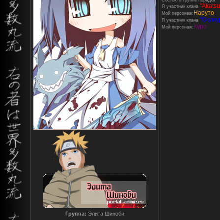
Состою в группе порядка
"Akatsu
Я участник клана
Наруто
Мой персонаж:
''Окумур
Я участник клана
Куро
Мой персонаж:
Группа:
Элита Шиноби