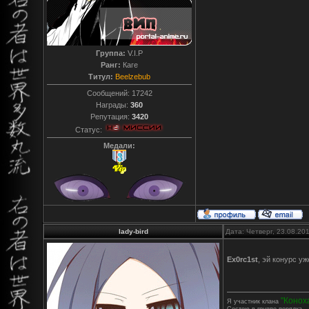
Группа:
V.I.P
Ранг:
Каге
Титул:
Beelzebub
Сообщений:
17242
Награды:
360
Репутация:
3420
Статус:
Медали:
lady-bird
Дата: Четверг, 23.08.20
Ex0rc1st
, эй конурс у
"Конох
Я участник клана