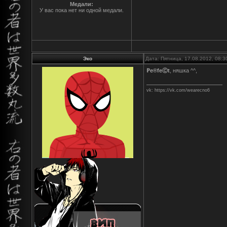
Медали:
У вас пока нет ни одной медали.
Эко
Дата: Пятница, 17.08.2012, 08:
ℙe®feⒸt
, няшка ^^,
vk: https://vk.com/wearecno6