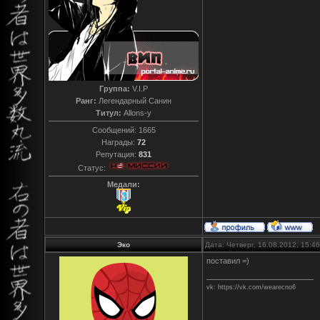
Группа:
V.I.P
Ранг:
Легендарный Санин
Титул:
Allons-y
Сообщений:
1665
Награды:
72
Репутация:
831
Статус:
Медали:
Эко
Дата: Четверг, 16.08.2012, 15:
поставил =)
vk: https://vk.com/wearecno6