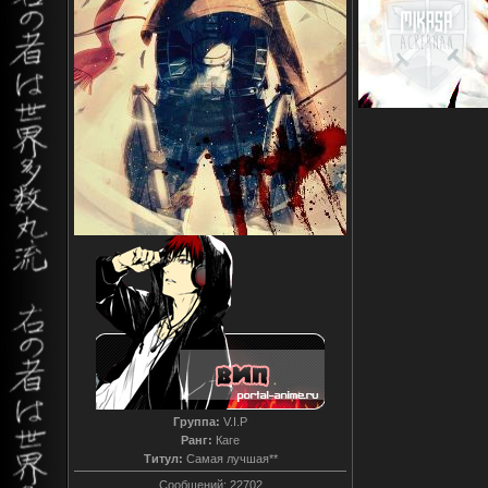
Группа:
V.I.P
Ранг:
Каге
Титул:
Самая лучшая**
Сообщений:
22702