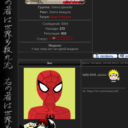
Группа:
Элита Шиноби
Ранг:
Элита Акацуки
Титул:
Rose Princess
Сообщений:
3054
Награды:
272
Репутация:
933
Статус:
Медали:
У вас пока нет ни одной медали.
Эко
Дата: Четверг, 16.08.2012, 20:
lady-bird
, даааа
vk: https://vk.com/wearecno6