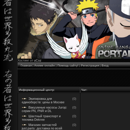
Хостинг от
uCoz
Главная
|
Аниме онлайн
|
Помощь сайту!
|
Регистрация
|
Вход
Информационный центр:
Чат:
Экипировка для
(0)
единоборств: цены в Москве
Вакуумные насосы Jurop:
(0)
серии PN, PNR и DL
Шахтный транспорт и
(0)
техника Dekree
Магазин запчастей
(0)
just.parts: доставка по всей