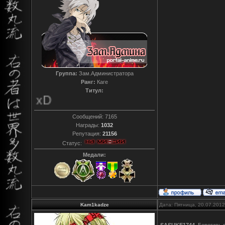
Группа:
Зам.Администратора
Ранг:
Каге
Титул:
T0reador xD
Сообщений:
7165
Награды:
1032
Репутация:
21156
Статус:
Медали:
Kam1kadze
Дата: Пятница, 20.07.201
SASUKE1744
, Берегись 