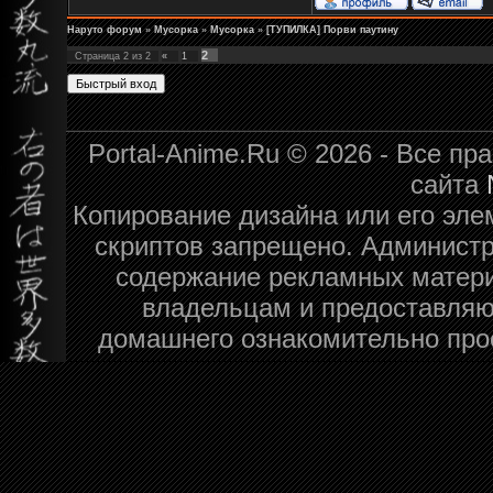
Наруто форум
»
Мусорка
»
Мусорка
»
[ТУПИЛКА] Порви паутину
2
Страница
2
из
2
«
1
Portal-Anime.Ru © 2026 - Все п
сайта
Копирование дизайна или его эле
скриптов запрещено. Администра
содержание рекламных матери
владельцам и предоставляю
домашнего ознакомительно про