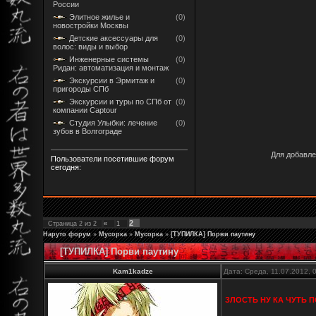
России
Элитное жилье и
(0)
новостройки Москвы
Детские аксессуары для
(0)
волос: виды и выбор
Инженерные системы
(0)
Ридан: автоматизация и монтаж
Экскурсии в Эрмитаж и
(0)
пригороды СПб
Экскурсии и туры по СПб от
(0)
компании Captour
Студия Улыбки: лечение
(0)
зубов в Волгограде
Для добавле
Пользователи посетившие форум
сегодня:
2
Страница
2
из
2
«
1
Наруто форум
»
Мусорка
»
Мусорка
»
[ТУПИЛКА] Порви паутину
[ТУПИЛКА] Порви паутину
Kam1kadze
Дата: Среда, 11.07.2012,
ЗЛОСТЬ НУ КА ЧУТЬ П