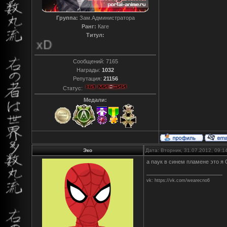
Группа:
Зам.Администратора
Ранг:
Каге
Титул:
T0reador xD
Сообщений:
7165
Награды:
1032
Репутация:
21156
Статус:
Медали:
Эко
Дата: Вторник, 31.07.2012, 09:
а паук в синем пламене это я
vk: https://vk.com/wearecno6