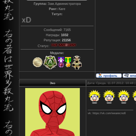
Группа:
Зам.Администратора
Ранг:
Каге
Титул:
T0reador xD
Сообщений:
7165
Награды:
1032
Репутация:
21156
Статус:
Медали:
Эко
Дата: Среда, 11.07.2012, 10:48
vk: https://vk.com/wearecno6