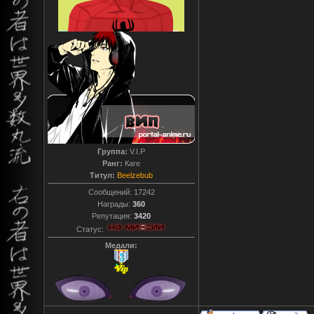
Группа:
V.I.P
Ранг:
Каге
Титул:
Beelzebub
Сообщений:
17242
Награды:
360
Репутация:
3420
Статус:
Медали: