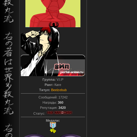
Группа:
V.I.P
Ранг:
Каге
Титул:
Beelzebub
Сообщений:
17242
Награды:
360
Репутация:
3420
Статус:
Медали: