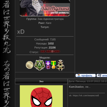
Группа:
Зам.Администратора
Ранг:
Каге
Титул:
T0reador xD
Сообщений:
7165
Награды:
1032
Репутация:
21156
Статус:
Медали:
Эко
Дата: Пятница, 13.07.2012, 10:
Kam1kadze
, эм...
vk: https://vk.com/wearecno6