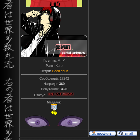
Группа:
V.I.P
Ранг:
Каге
Титул:
Beelzebub
Сообщений:
17242
Награды:
360
Репутация:
3420
Статус:
Медали: