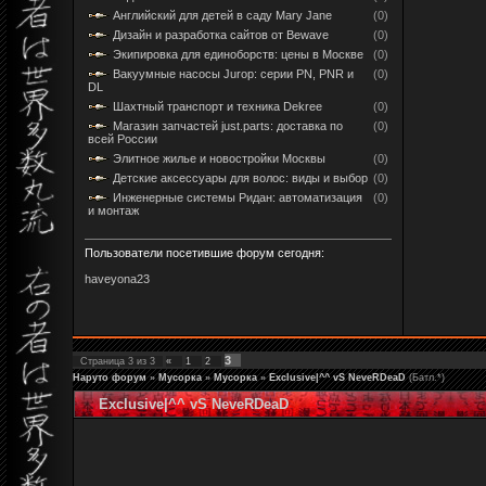
Английский для детей в саду Mary Jane
(0)
Дизайн и разработка сайтов от Bewave
(0)
Экипировка для единоборств: цены в Москве
(0)
Вакуумные насосы Jurop: серии PN, PNR и
(0)
DL
Шахтный транспорт и техника Dekree
(0)
Магазин запчастей just.parts: доставка по
(0)
всей России
Элитное жилье и новостройки Москвы
(0)
Детские аксессуары для волос: виды и выбор
(0)
Инженерные системы Ридан: автоматизация
(0)
и монтаж
Пользователи посетившие форум сегодня:
haveyona23
3
Страница
3
из
3
«
1
2
Наруто форум
»
Мусорка
»
Мусорка
»
Exclusive|^^ vS NeveRDeaD
(Батл.*)
Exclusive|^^ vS NeveRDeaD