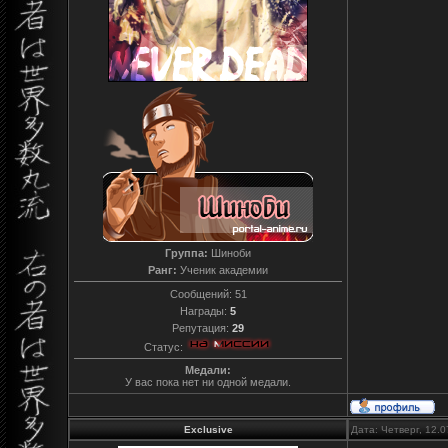
Группа:
Шиноби
Ранг:
Ученик академии
Сообщений:
51
Награды:
5
Репутация:
29
Статус:
Медали:
У вас пока нет ни одной медали.
Exclusive
Дата: Четверг, 12.