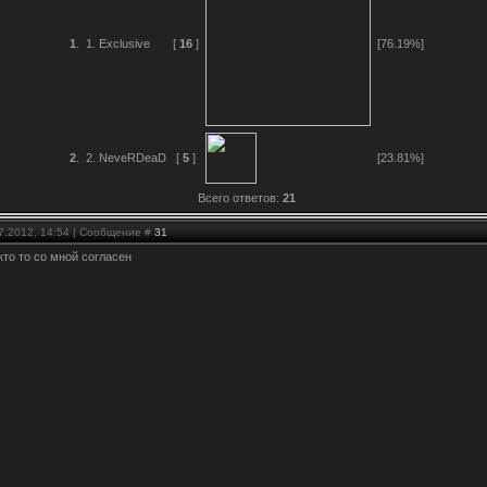
1
.
1. Exclusive
[
16
]
[76.19%]
2
.
2. NeveRDeaD
[
5
]
[23.81%]
Всего ответов:
21
07.2012, 14:54 | Сообщение #
31
 кто то со мной согласен