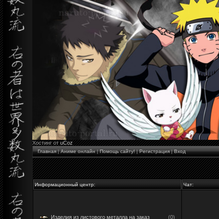
Хостинг от
uCoz
Главная
|
Аниме онлайн
|
Помощь сайту!
|
Регистрация
|
Вход
Информационный центр:
Чат:
Изделия из листового металла на заказ
(0)