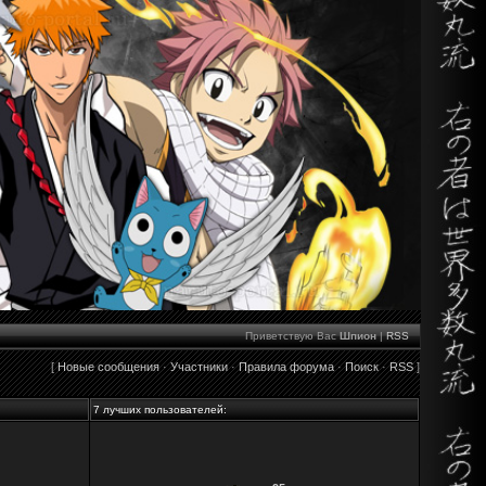
Приветствую Вас
Шпион
|
RSS
[
Новые сообщения
·
Участники
·
Правила форума
·
Поиск
·
RSS
]
7 лучших пользователей: