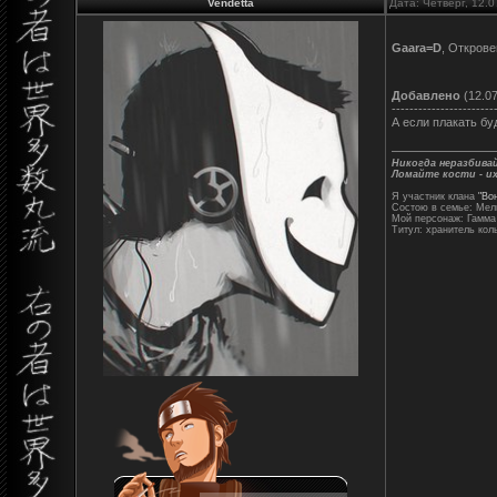
Vendetta
Дата: Четверг, 12.
Gaara=D
, Откров
Добавлено
(12.07
-----------------------
А если плакать бу
Никогда неразбивай
Ломайте кости - их
Я участник клана
"Во
Состою в семье: Ме
Мой персонаж: Гамма
Титул: хранитель кол