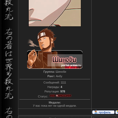
Группа:
Шиноби
Ранг:
Анбу
Сообщений:
1111
Награды:
4
Репутация:
978
Статус:
Медали:
У вас пока нет ни одной медали.