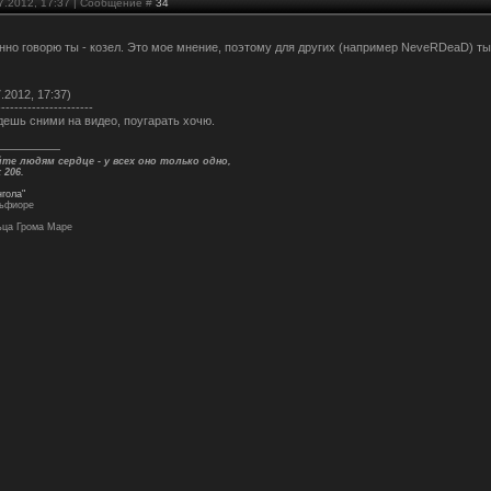
07.2012, 17:37 | Сообщение #
34
енно говорю ты - козел. Это мое мнение, поэтому для других (например NeveRDeaD) т
.2012, 17:37)
----------------------
дешь сними на видео, поугарать хочю.
те людям сердце - у всех оно только одно,
 206.
нгола"
льфиоре
ьца Грома Маре