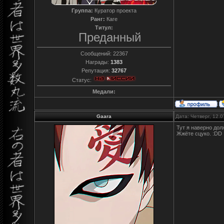
Группа:
Куратор проекта
Ранг:
Каге
Титул:
Преданный
Сообщений:
22367
Награды:
1383
Репутация:
32767
Статус:
Медали:
Gaara
Дата: Четверг, 12.
Тут я наверно дол
Жжёте сцуко. :DD