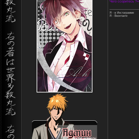
Чего ссоритесь ?=
Я - в Инстаграмме
Я - Вконтакте