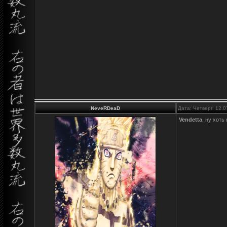
NeveRDeaD
Дата: Четверг, 12.
Vendetta
, ну хоть