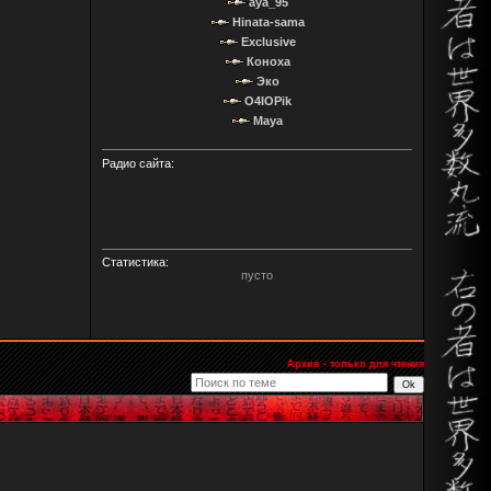
aya_95
Hinata-sama
Exclusive
Коноха
Эко
O4IOPik
Maya
Радио сайта:
Статистика:
пусто
Архив - только для чтения