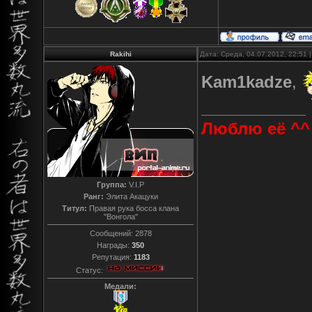
Rakihi
Дата: Среда, 04.07.2012, 22:51
Kam1kadze
,
Люблю её ^^
Группа:
V.I.P
Ранг:
Элита Акацуки
Титул:
Правая рука босса клана
"Вонгола"
Сообщений:
2878
Награды:
350
Репутация:
1183
Статус:
Медали: