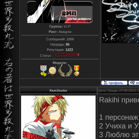
Группа:
V.I.P
Ранг:
Акацуки
Сообщений:
1866
Награды:
85
Репутация:
1223
Статус:
Медали:
Kam1kadze
Дата: Среда, 27.06.2012,
Rakihi прив
1 персонаж
2 Учиха и У
3 Люблю эт