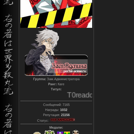
Группа:
Зам.Администратора
Ранг:
Каге
Титул:
T0reador xD
Сообщений:
7165
Награды:
1032
Репутация:
21156
Статус:
Медали: