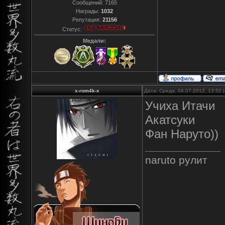
Сообщений:
7165
Награды:
1032
Репутация:
21156
Статус:
Медали:
x-rom4k-x
Дата: Среда, 04.07.2012, 13:52
Учиха Итачи
Акатсуки
Фан Наруто))
naruto рулит