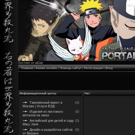
Хостинг от
uCoz
Главная
|
Аниме онлайн
|
Помощь сайту!
|
Регистрация
|
Вход
Информационный центр:
Чат:
Таможенный юрист в
(0)
Москве | Услуги ВЭД
Изделия из листового
(0)
металла на заказ
Английский для детей в саду
(0)
Mary Jane
Дизайн и разработка сайтов
(0)
от Bewave