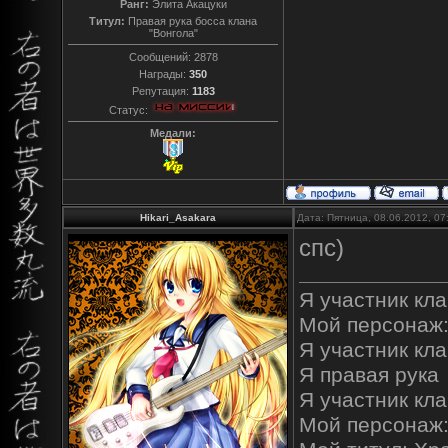
Ранг:
Элита Акацуки
Титул:
Правая рука босса клана
"Вонгола"
Сообщений:
2878
Награды:
350
Репутация:
1183
Статус:
Медали:
Hikari_Asakara
Дата: Пятница, 08.06.2012, 0
спс)
Я участник кла
Мой персонаж:
Я участник клан
Я правая рука
Я участник кла
Мой персонаж