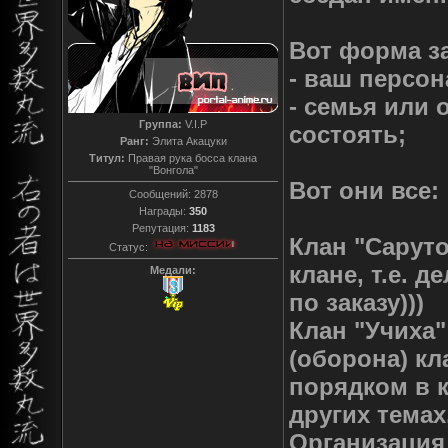
Вот форма з
- ваш персон
- семья или 
Группа:
V.I.P
состоять;
Ранг:
Элита Акацуки
Титул:
Правая рука босса клана
"Вонгола"
Вот они все:
Сообщений:
2878
Награды:
350
Репутация:
1183
Клан "Саруто
Статус:
клане, т.е. 
Медали:
по заказу)))
Клан "Учиха"
(оборона) кл
порядком в к
других темах
Организация 