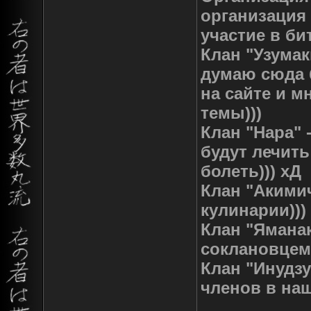
организация 
участие в би
Клан "Узумак
думаю сюда б
на сайте и м
темы)))
Клан "Нара" 
будут лечить
болеть))) хД
Клан "Акими
кулинарии)))
Клан "Яманак
соклановцем 
Клан "Инудзу
членов в наш