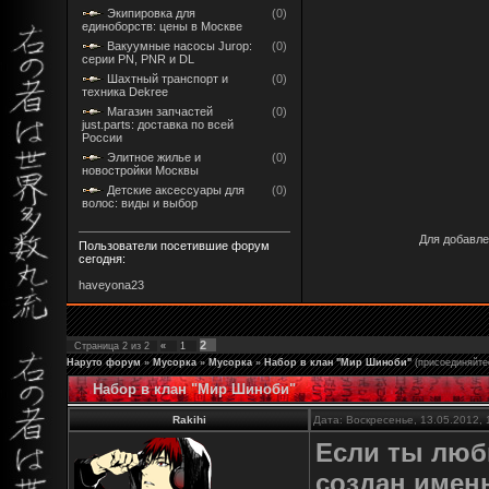
Экипировка для
(0)
единоборств: цены в Москве
Вакуумные насосы Jurop:
(0)
серии PN, PNR и DL
Шахтный транспорт и
(0)
техника Dekree
Магазин запчастей
(0)
just.parts: доставка по всей
России
Элитное жилье и
(0)
новостройки Москвы
Детские аксессуары для
(0)
волос: виды и выбор
Для добавле
Пользователи посетившие форум
сегодня:
haveyona23
2
Страница
2
из
2
«
1
Наруто форум
»
Мусорка
»
Мусорка
»
Набор в клан "Мир Шиноби"
(присоединяйтес
Набор в клан "Мир Шиноби"
Rakihi
Дата: Воскресенье, 13.05.2012,
Если ты люб
создан именн