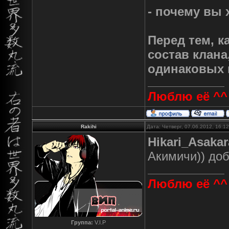
- почему вы 
Перед тем, к
состав клана
одинаковых 
Люблю её ^^
Rakihi
Дата: Четверг, 07.06.2012, 16:
Hikari_Asakar
Акимичи)) доб
Люблю её ^^
Группа:
V.I.P