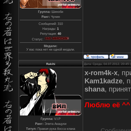
Группа:
Шиноби
Ранг:
Чунин
Сообщений:
310
Награды:
1
Репутация:
40
Статус:
Медали:
У вас пока нет ни одной медали.
Rakihi
Дата: Среда, 04.07.2012, 20:45
x-rom4k-x
, п
Kam1kadze
, 
shana
, приня
Люблю её ^^
Группа:
V.I.P
Ранг:
Элита Акацуки
Титул:
Правая рука босса клана
Сообщени