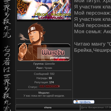
Мой титул: Хр
Я участник кла
Мой персонаж
Я участник кл
Мой персонаж
Моя семья: Ак
Читаю мангу "
Брейка,Чешира
Группа:
Шиноби
Ранг:
Чунин
Сообщений:
592
Награды:
59
Репутация:
174
Статус:
Медали:
У вас пока нет ни одной медали.
shana
Дата: Воскресенье, 17.0