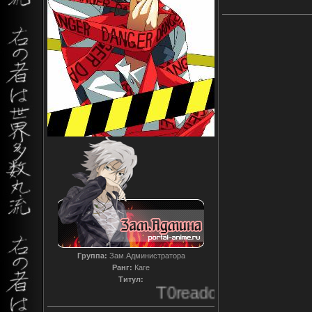
Группа:
Зам.Администратора
Ранг:
Каге
Титул:
T0reador xD