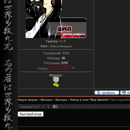
Группа:
V.I.P
Ранг:
Элита Акацуки
Сообщений:
3419
Награды:
30
Репутация:
2797
Статус:
Медали:
Наруто форум
»
Мусорка
»
Мусорка
»
Набор в клан "Мир Шиноби"
(присоединяйтес
2
Страница
2
из
2
«
1