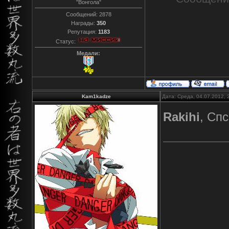
"Вонгола"
Сообщений:
2878
Награды:
350
Репутация:
1183
Статус:
Медали:
Kam1kadze
Дата: Среда, 04.07.2012,
Rakihi
, Спс