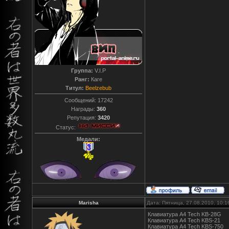
Группа:
V.I.P
Ранг:
Каге
Титул:
Beelzebub
Сообщений:
17242
Награды:
360
Репутация:
3420
Статус:
Медали:
Marisha
Дата: Пятница, 27.08.2010, 10:
Клавиатура A4 Tech KB-28G
Клавиатура A4 Tech KBS-21
Клавиатура A4 Tech KBS-750