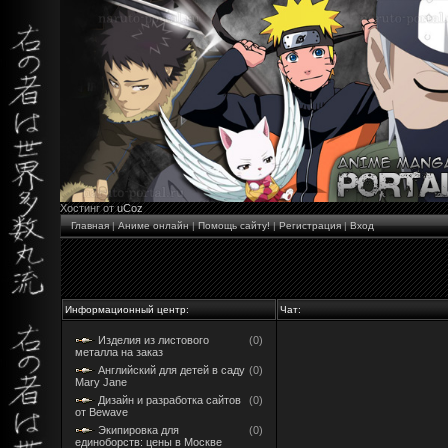
Хостинг от
uCoz
Главная
|
Аниме онлайн
|
Помощь сайту!
|
Регистрация
|
Вход
Информационный центр:
Чат:
Изделия из листового
(0)
металла на заказ
Английский для детей в саду
(0)
Mary Jane
Дизайн и разработка сайтов
(0)
от Bewave
Экипировка для
(0)
единоборств: цены в Москве