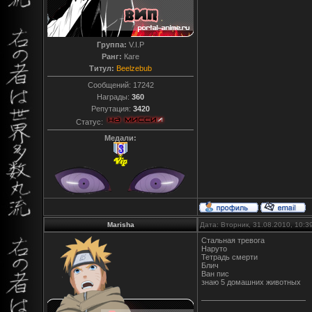
Группа:
V.I.P
Ранг:
Каге
Титул:
Beelzebub
Сообщений:
17242
Награды:
360
Репутация:
3420
Статус:
Медали:
Marisha
Дата: Вторник, 31.08.2010, 10:
Стальная тревога
Наруто
Тетрадь смерти
Блич
Ван пис
знаю 5 домашних животных