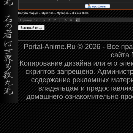
Наруто форум
»
Мусорка
»
Мусорка
»
Я знаю ПЯТЬ
7
Страница
7
из
7
«
1
2
…
5
6
Portal-Anime.Ru © 2026 - Все п
сайта
Копирование дизайна или его эле
скриптов запрещено. Администра
содержание рекламных матери
владельцам и предоставляю
домашнего ознакомительно про