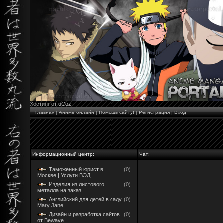
Хостинг от
uCoz
Главная
|
Аниме онлайн
|
Помощь сайту!
|
Регистрация
|
Вход
Информационный центр:
Чат:
Таможенный юрист в
(0)
Москве | Услуги ВЭД
Изделия из листового
(0)
металла на заказ
Английский для детей в саду
(0)
Mary Jane
Дизайн и разработка сайтов
(0)
от Bewave