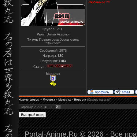
Люблю её ^^
Группа:
V.I.P
Ранг:
Элита Акацуки
Титул:
Правая рука босса клана
"Вонгола"
Сообщений:
2878
Награды:
350
Репутация:
1183
Статус:
Медали:
Наруто форум
»
Мусорка
»
Мусорка
»
Новости
(Свежие новости))
2
Страница
2
из
2
«
1
Portal-Anime.Ru © 2026 - Все п