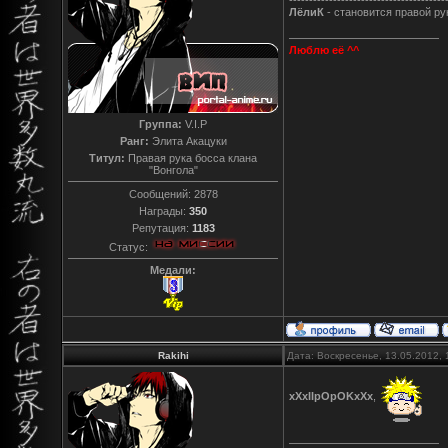
ЛёлиК
- становится правой ру
Люблю её ^^
Группа:
V.I.P
Ранг:
Элита Акацуки
Титул:
Правая рука босса клана
"Вонгола"
Сообщений:
2878
Награды:
350
Репутация:
1183
Статус:
Медали:
Rakihi
Дата: Воскресенье, 13.05.2012,
xXxIIpOpOKxXx
,