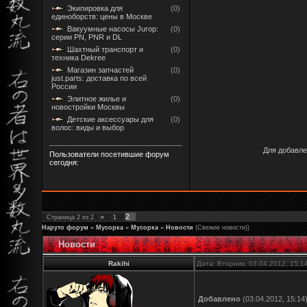
Экипировка для
(0)
единоборств: цены в Москве
Вакуумные насосы Jurop:
(0)
серии PN, PNR и DL
Шахтный транспорт и
(0)
техника Dekree
Магазин запчастей
(0)
just.parts: доставка по всей
России
Элитное жилье и
(0)
новостройки Москвы
Детские аксессуары для
(0)
волос: виды и выбор
Для добавле
Пользователи посетившие форум
сегодня:
2
Страница
2
из
2
«
1
Наруто форум
»
Мусорка
»
Мусорка
»
Новости
(Свежие новости))
Новости
Rakihi
Дата: Вторник, 03.04.2012, 15:
Добавлено
(03.04.2012, 15:14
---------------------------------------