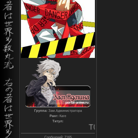
Группа:
Зам.Администратора
Ранг:
Каге
Титул:
T0reador xD
Сообщений:
7165