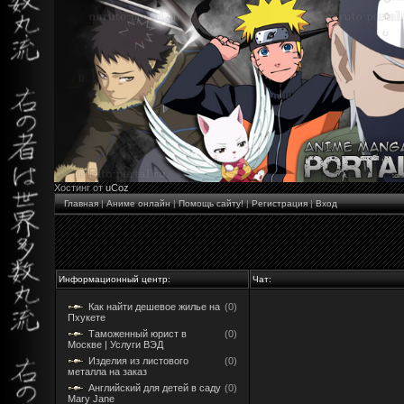
Хостинг от
uCoz
Главная
|
Аниме онлайн
|
Помощь сайту!
|
Регистрация
|
Вход
Информационный центр:
Чат:
Как найти дешевое жилье на
(0)
Пхукете
Таможенный юрист в
(0)
Москве | Услуги ВЭД
Изделия из листового
(0)
металла на заказ
Английский для детей в саду
(0)
Mary Jane