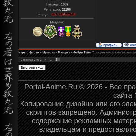
Награды:
1032
Репутация:
21156
Статус:
Медали:
Наруто форум
»
Мусорка
»
Мусорка
»
Фейри Тейл
(Голосуем кто сильнее из девуше
2
Страница
2
из
2
«
1
Portal-Anime.Ru © 2026 - Все п
сайта
Копирование дизайна или его эле
скриптов запрещено. Администра
содержание рекламных матери
владельцам и предоставляю