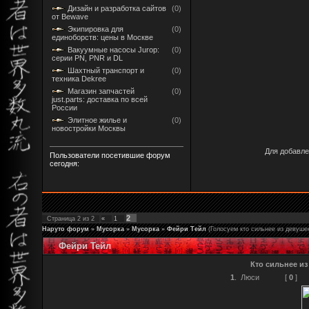
Дизайн и разработка сайтов
(0)
от Bewave
Экипировка для
(0)
единоборств: цены в Москве
Вакуумные насосы Jurop:
(0)
серии PN, PNR и DL
Шахтный транспорт и
(0)
техника Dekree
Магазин запчастей
(0)
just.parts: доставка по всей
России
Элитное жилье и
(0)
новостройки Москвы
Для добавле
Пользователи посетившие форум
сегодня:
2
Страница
2
из
2
«
1
Наруто форум
»
Мусорка
»
Мусорка
»
Фейри Тейл
(Голосуем кто сильнее из девуше
Фейри Тейл
Кто сильнее из
1
.
Люси
[
0
]