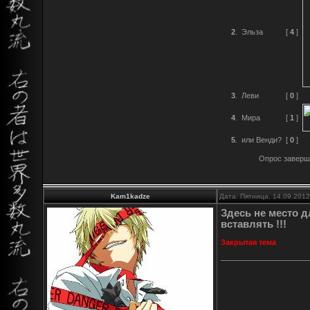
2
.
Эльза
[
4
]
3
.
Леви
[
0
]
4
.
Мира
[
1
]
5
.
или Венди?
[
0
]
Опрос завершё
Kam1kadze
Дата: Пятница, 14.09.201
Здесь не место дл
вставлять !!!
Закрытая тема