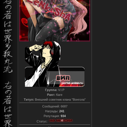
Группа:
V.I.P
Ранг:
Каге
Титул:
Внешний советник клана "Вонгола"
Сообщений:
6687
Награды:
241
Репутация:
934
Статус: