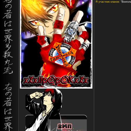
Я участник кланов:
"Вонгола