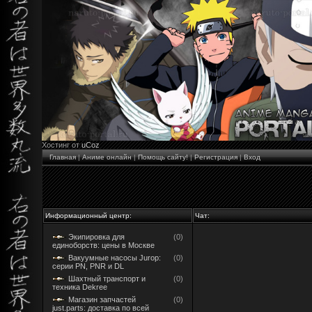
Хостинг от
uCoz
Главная
|
Аниме онлайн
|
Помощь сайту!
|
Регистрация
|
Вход
Информационный центр:
Чат:
Экипировка для
(0)
единоборств: цены в Москве
Вакуумные насосы Jurop:
(0)
серии PN, PNR и DL
Шахтный транспорт и
(0)
техника Dekree
Магазин запчастей
(0)
just.parts: доставка по всей