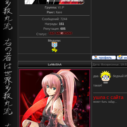
Группа:
V.I.P
Ранг:
Каге
Сообщений:
7244
Награды:
151
Репутация:
605
Статус:
Медали:
LeNkiShA
Дата: Воскресенье, 19.0
даа
бедный Ич
такая!
ушла с сайта
может быть зайду...