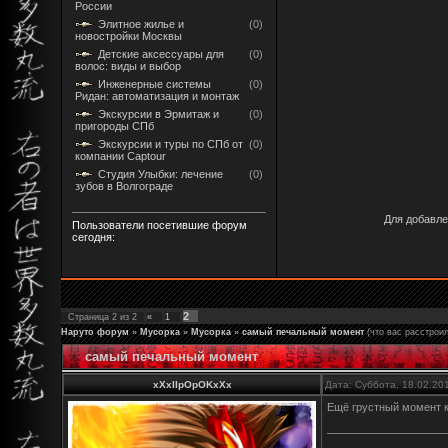
России
Элитное жилье и
(0)
новостройки Москвы
Детские аксессуары для
(0)
волос: виды и выбор
Инженерные системы
(0)
Ридан: автоматизация и монтаж
Экскурсии в Эрмитаж и
(0)
пригороды СПб
Экскурсии и туры по СПб от
(0)
компании Captour
Студия Улыбки: лечение
(0)
зубов в Волгограде
Для добавле
Пользователи посетившие форум
сегодня:
2
Страница
2
из
2
«
1
Наруто форум
»
Мусорка
»
Мусорка
»
самый печальный момент
(что вас расстрои
самый печальный момент
xXxIIpOpOKxXx
Дата: Суббота, 18.02.20
Ещё грустный момент к