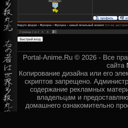
Медали:
Наруто форум
»
Мусорка
»
Мусорка
»
самый печальный момент
(что вас расстрои
2
Страница
2
из
2
«
1
Portal-Anime.Ru © 2026 - Все п
сайта
Копирование дизайна или его эле
скриптов запрещено. Администра
содержание рекламных матери
владельцам и предоставляю
домашнего ознакомительно про