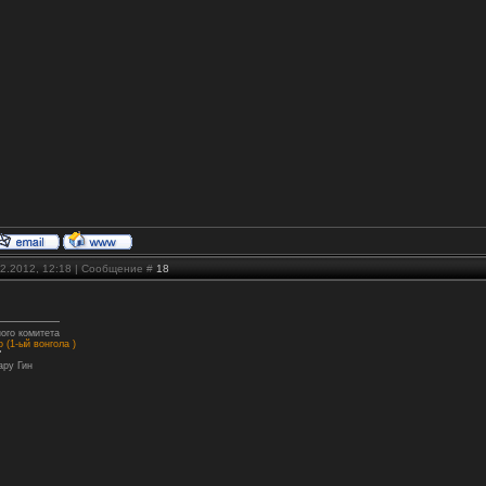
02.2012, 12:18 | Сообщение #
18
ого комитета
 (1-ый вонгола )
"
ару Гин