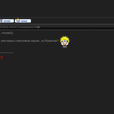
02.2012, 09:41 | Сообщение #
20
, точняк)))
а они новых советников нашли...из Руконгая?
та