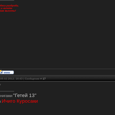
беса раздроби,
щ и взлети
огам высоты!
 05.02.2012, 16:43 | Сообщение #
17
у
"Гетей 13"
инигами
Ичиго Куросаки
ж