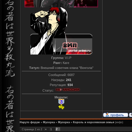
Группа:
V.I.P
Ранг:
Каге
Титул:
Внешний советник клана "Вонгола"
Сообщений:
6687
Награды:
241
Репутация:
934
Статус:
Медали:
Наруто форум
»
Мусорка
»
Мусорка
»
Король и королевская семья
(инфо)
2
Страница
2
из
2
«
1