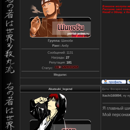
Взмахом молота не
Распахни свой пла
Назад к Одину, к б
Группа:
Шиноби
Ранг:
Анбу
Сообщений:
1131
Награды:
27
Репутация:
181
Статус:
Медали:
Akatsuki_legend
Дата: Воскресенье,
Itachi160894
, ну н
Я главный ш
Мой персона