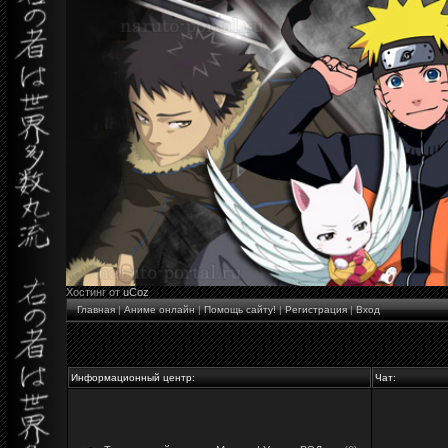
Хостинг от
uCoz
Главная
|
Аниме онлайн
|
Помощь сайту!
|
Регистрация
|
Вход
Информационный центр:
Чат: