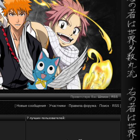
Приветствую Вас
Шпион
|
RSS
[
Новые сообщения
·
Участники
·
Правила форума
·
Поиск
·
RSS
]
7 лучших пользователей: