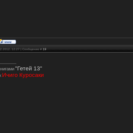
02.2012, 12:27 | Сообщение #
19
"Гетей 13"
инигами
Ичиго Куросаки
ж