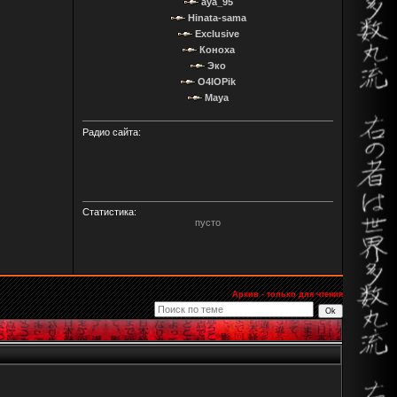
aya_95
Hinata-sama
Exclusive
Коноха
Эко
O4IOPik
Maya
Радио сайта:
Статистика:
пусто
Архив - только для чтения