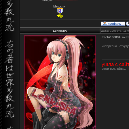
Медали:
LeNkiShA
Дата: Суббота, 11.
Itachi160894
, ахах
интересно...откуд
ушла с сай
может быть зайду...