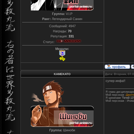
Группа:
V.I.P
Ранг:
Легендарный Санин
Сообщений:
4947
Награды:
70
Репутация:
331
Статус:
Медали:
KAMEKATO
Дата: Вторник, 07.
супер инфа!!
Я глава дисциплинарн
Мой персонаж :
Джотто
Я шинигами
"Гетей 13
Мой персонаж : Ичим
Группа:
Шиноби