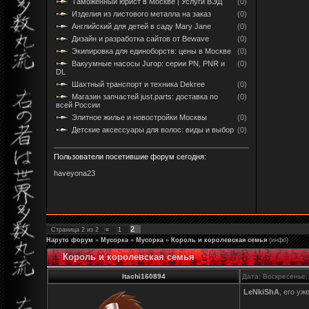
Таможенный юрист в Москве | Услуги ВЭД
(0)
Изделия из листового металла на заказ
(0)
Английский для детей в саду Mary Jane
(0)
Дизайн и разработка сайтов от Bewave
(0)
Экипировка для единоборств: цены в Москве
(0)
Вакуумные насосы Jurop: серии PN, PNR и
(0)
DL
Шахтный транспорт и техника Dekree
(0)
Магазин запчастей just.parts: доставка по
(0)
всей России
Элитное жилье и новостройки Москвы
(0)
Детские аксессуары для волос: виды и выбор
(0)
Пользователи посетившие форум сегодня:
haveyona23
2
Страница
2
из
2
«
1
Наруто форум
»
Мусорка
»
Мусорка
»
Король и королевская семья
(инфо)
Король и королевская семья
Itachi160894
Дата: Воскресенье,
LeNkiShA
, его уж