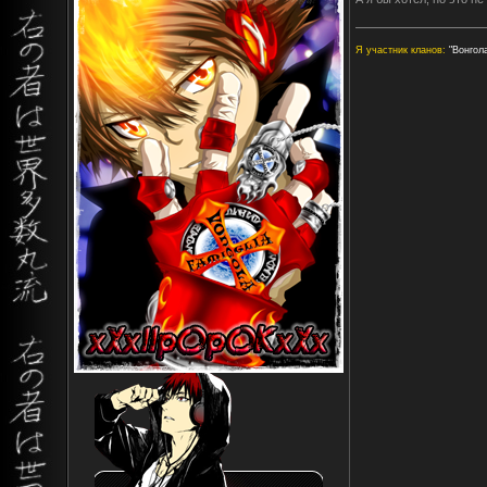
Я участник кланов:
"Вонгола