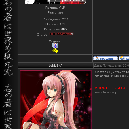
Группа:
V.I.P
Ранг:
Каге
Сообщений:
7244
Награды:
151
Репутация:
605
Статус:
Медали:
LeNkiShA
Дата: Понедельник, 20.
hinata2300
, хахахах т
как думаете, кто выигр
ушла с сайта
может быть зайду...