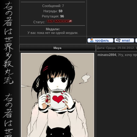
Сообщений:
7
Награды:
59
Репутация:
96
Статус:
Медали:
У вас пока нет ни одной медали.
Maya
Дата: Среда, 25.04.2012,
minato2894
, Угу, хочу 