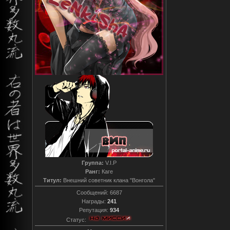
Группа:
V.I.P
Ранг:
Каге
Титул:
Внешний советник клана "Вонгола"
Сообщений:
6687
Награды:
241
Репутация:
934
Статус: