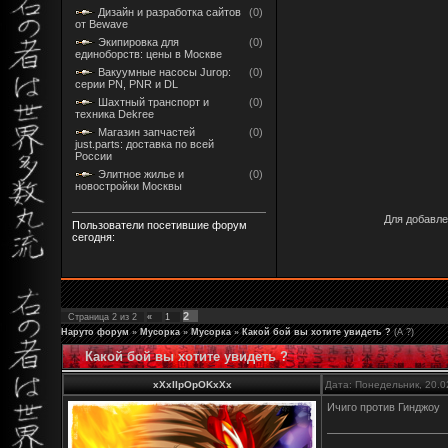
Дизайн и разработка сайтов
(0)
от Bewave
Экипировка для
(0)
единоборств: цены в Москве
Вакуумные насосы Jurop:
(0)
серии PN, PNR и DL
Шахтный транспорт и
(0)
техника Dekree
Магазин запчастей
(0)
just.parts: доставка по всей
России
Элитное жилье и
(0)
новостройки Москвы
Для добавле
Пользователи посетившие форум
сегодня:
2
Страница
2
из
2
«
1
Наруто форум
»
Мусорка
»
Мусорка
»
Какой бой вы хотите увидеть ?
(А ?)
Какой бой вы хотите увидеть ?
xXxIIpOpOKxXx
Дата: Понедельник, 20.0
Ичиго против Гинджоу