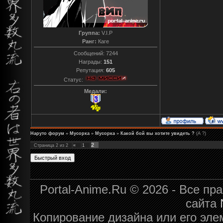
Группа:
V.I.P
Ранг:
Каге
Сообщений:
7244
Награды:
151
Репутация:
605
Статус:
Медали:
Наруто форум
»
Мусорка
»
Мусорка
»
Какой бой вы хотите увидеть ?
(А ?)
2
Страница
2
из
2
«
1
Portal-Anime.Ru © 2026 - Все п
сайта
Копирование дизайна или его эле