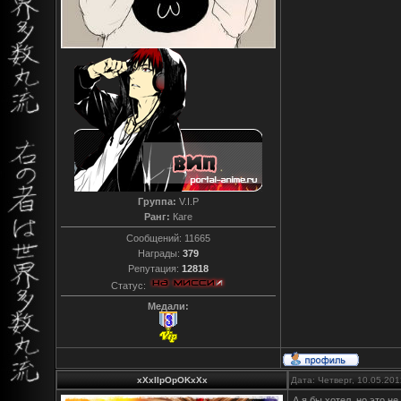
Группа:
V.I.P
Ранг:
Каге
Сообщений:
11665
Награды:
379
Репутация:
12818
Статус:
Медали:
xXxIIpOpOKxXx
Дата: Четверг, 10.05.20
А я бы хотел, но это н