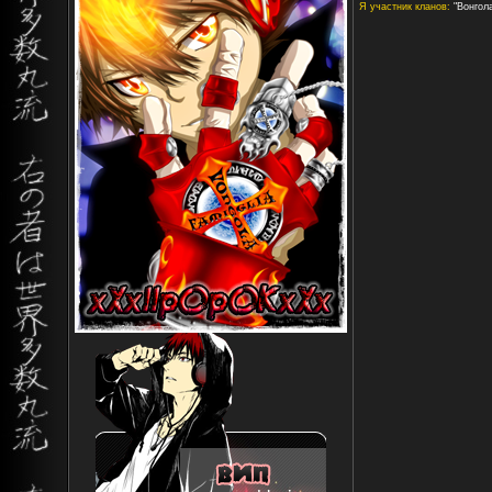
Я участник кланов:
"Вонгола