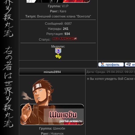
Группа:
V.I.P
Ранг:
Каге
Титул:
Внешний советник клана "Вонгола"
Сообщений:
6687
Награды:
241
Репутация:
934
Статус:
Медали:
minato2894
Дата: Среда, 25.04.2012, 09:22
я бы хотел увидеть бой Саске 
Группа:
Шиноби
Ранг:
Новичок