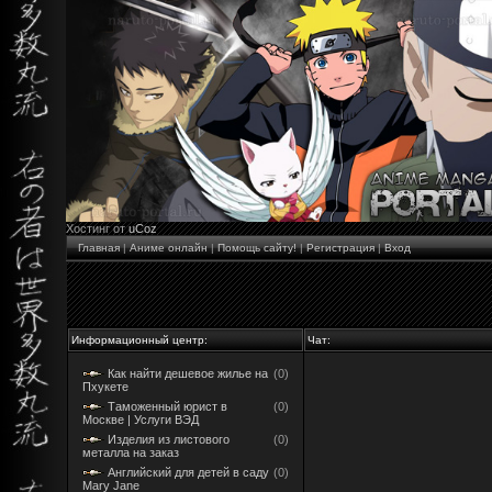
Хостинг от
uCoz
Главная
|
Аниме онлайн
|
Помощь сайту!
|
Регистрация
|
Вход
Информационный центр:
Чат:
Как найти дешевое жилье на
(0)
Пхукете
Таможенный юрист в
(0)
Москве | Услуги ВЭД
Изделия из листового
(0)
металла на заказ
Английский для детей в саду
(0)
Mary Jane