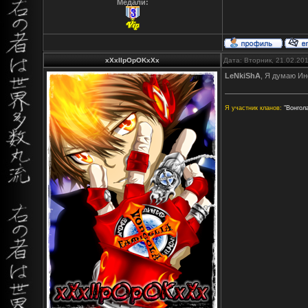
Медали:
xXxIIpOpOKxXx
Дата: Вторник, 21.02.20
LeNkiShA
, Я думаю Ин
Я участник кланов:
"Вонгола