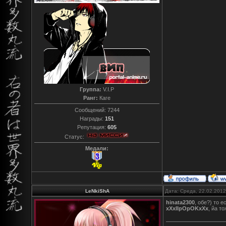
Группа:
V.I.P
Ранг:
Каге
Сообщений:
7244
Награды:
151
Репутация:
605
Статус:
Медали:
LeNkiShA
Дата: Среда, 22.02.201
hinata2300
, обе?) то е
xXxIIpOpOKxXx
, йа т