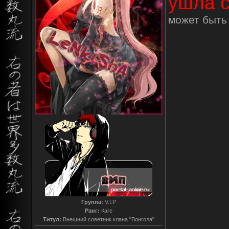
ушла с
может быть 
Группа:
V.I.P
Ранг:
Каге
Титул:
Внешний советник клана "Вонгола"