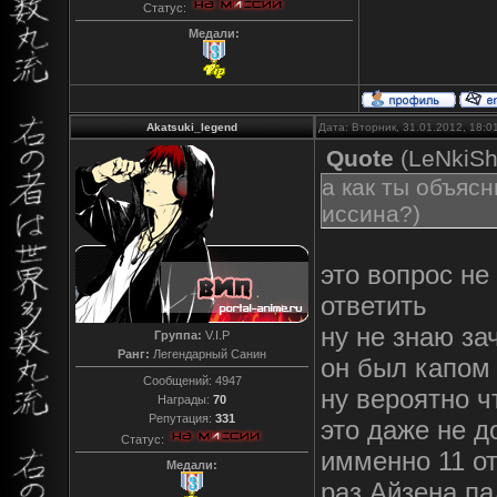
Статус:
Медали:
Akatsuki_legend
Дата: Вторник, 31.01.2012, 18:
Quote
(
LeNkiS
а как ты объясн
иссина?)
это вопрос не
ответить
ну не знаю за
Группа:
V.I.P
Ранг:
Легендарный Санин
он был капом 
Сообщений:
4947
ну вероятно ч
Награды:
70
Репутация:
331
это даже не д
Статус:
имменно 11 о
Медали:
раз Айзена па