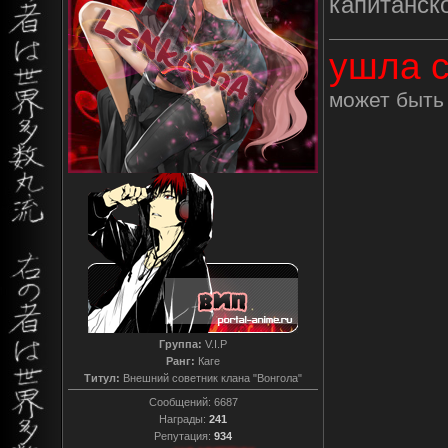
капитанско
ушла с
может быть 
Группа:
V.I.P
Ранг:
Каге
Титул:
Внешний советник клана "Вонгола"
Сообщений:
6687
Награды:
241
Репутация:
934