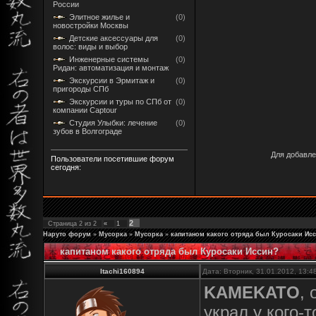
России
Элитное жилье и
(0)
новостройки Москвы
Детские аксессуары для
(0)
волос: виды и выбор
Инженерные системы
(0)
Ридан: автоматизация и монтаж
Экскурсии в Эрмитаж и
(0)
пригороды СПб
Экскурсии и туры по СПб от
(0)
компании Captour
Студия Улыбки: лечение
(0)
зубов в Волгограде
Для добавле
Пользователи посетившие форум
сегодня:
2
Страница
2
из
2
«
1
Наруто форум
»
Мусорка
»
Мусорка
»
капитаном какого отряда был Куросаки Ис
капитаном какого отряда был Куросаки Иссин?
Itachi160894
Дата: Вторник, 31.01.2012, 13:
KAMEKATO
, 
украл у кого-