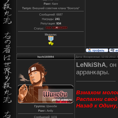
Ранг:
Каге
Титул:
Внешний советник клана "Вонгола"
Сообщений:
6687
Награды:
241
Репутация:
934
Статус:
Медали:
Itachi160894
Дата: Воскресенье, 12.02.2012,
LeNkiShA
, о
арранкары.
Взмахом молот
Распахни свой
Назад к Одину
Группа:
Шиноби
Ранг:
Анбу
Сообщений:
1131