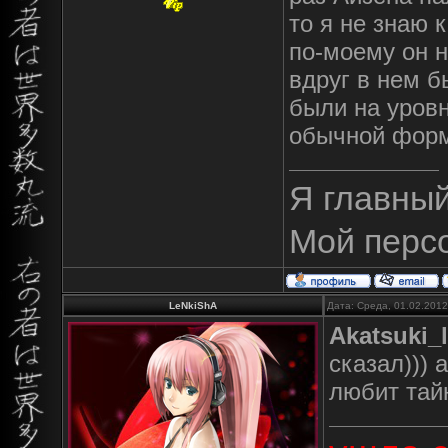
то я не знаю 
по-моему он 
вдруг в нем б
были на уровн
обычной форм
Я главны
Мой перс
LeNkiShA
Дата: Среда, 01.02.201
Akatsuki_
сказал))) 
любит тай