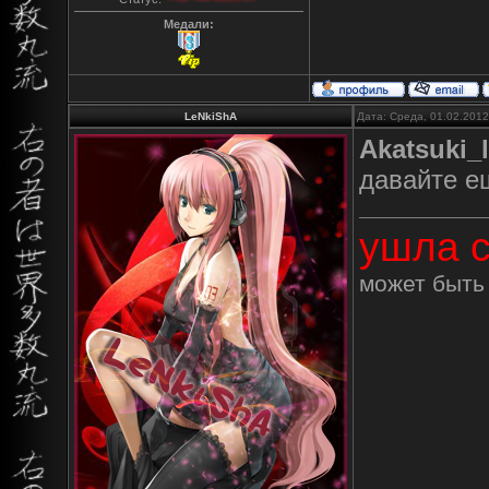
Медали:
LeNkiShA
Дата: Среда, 01.02.201
Akatsuki_
давайте е
ушла с
может быть 