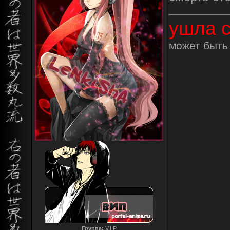
ушла с
может быть 
Группа:
V.I.P