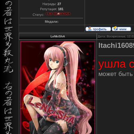
Награды:
27
Репутация:
181
Статус:
Медали:
LeNkiShA
Дата: Воскресенье, 12.0
Itachi1608
ушла с
может быть 