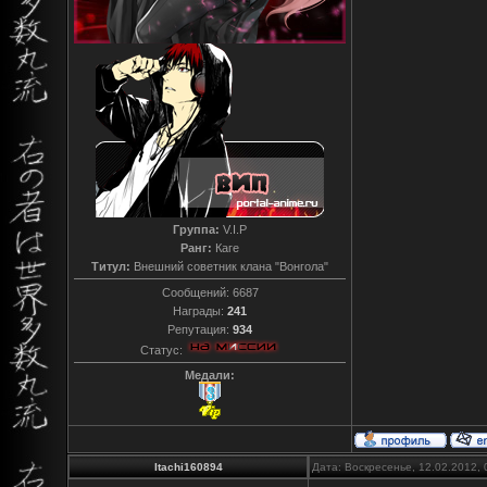
Группа:
V.I.P
Ранг:
Каге
Титул:
Внешний советник клана "Вонгола"
Сообщений:
6687
Награды:
241
Репутация:
934
Статус:
Медали:
Itachi160894
Дата: Воскресенье, 12.02.2012,