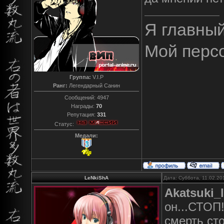
Я главны
Мой перс
Группа:
V.I.P
Ранг:
Легендарный Санин
Сообщений:
4947
Награды:
70
Репутация:
331
Статус:
Медали:
LeNkiShA
Дата: Суббота, 11.02.20
Akatsuki_
он...СТОП!
смерть ст