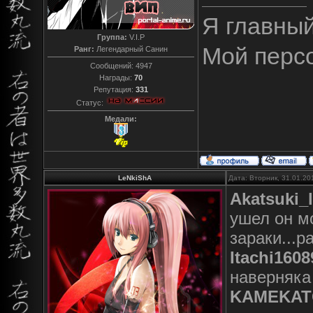
Я главны
Группа:
V.I.P
Мой перс
Ранг:
Легендарный Санин
Сообщений:
4947
Награды:
70
Репутация:
331
Статус:
Медали:
LeNkiShA
Дата: Вторник, 31.01.20
Akatsuki_
ушел он мо
зараки...ра
Itachi1608
наверняка
KAMEKAT