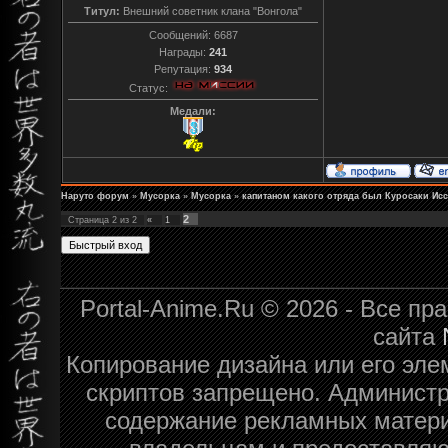
Титул:
Внешний советник клана "Вонгола"
Сообщений:
6687
Награды:
241
Репутация:
934
Статус:
Медали:
Наруто форум
»
Мусорка
»
Мусорка
»
капитаном какого отряда был Куросаки Ис
2
Страница
2
из
2
«
1
Portal-Anime.Ru © 2026 - Все п
сайта
Копирование дизайна или его эле
скриптов запрещено. Администра
содержание рекламных матери