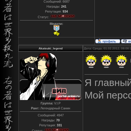
Сообщений:
6687
Награды:
241
Репутация:
934
Статус:
Медали:
Akatsuki_legend
Дата: Среда, 01.02.2012, 08:06
Я главны
Мой перс
Группа:
V.I.P
Ранг:
Легендарный Санин
Сообщений:
4947
Награды:
70
Репутация:
331
Статус: