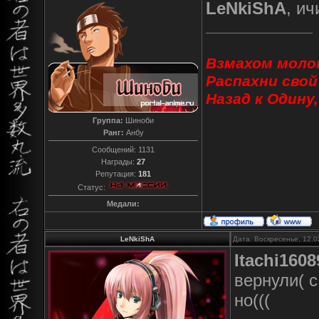
LeNkiShA
, ич
Взмахом молот
Распахни свой
Назад к Одину
Группа:
Шиноби
Ранг:
Анбу
Сообщений:
1131
Награды:
27
Репутация:
181
Статус:
Медали:
LeNkiShA
Дата: Воскресенье, 12.0
Itachi1608
вернули( 
но(((