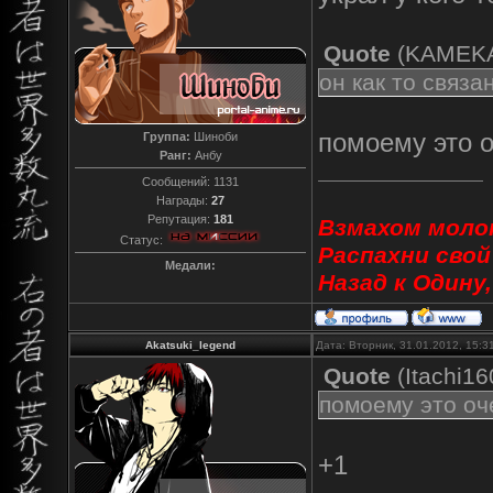
Quote
(
KAMEK
он как то связа
помоему это о
Группа:
Шиноби
Ранг:
Анбу
Сообщений:
1131
Награды:
27
Репутация:
181
Взмахом молот
Статус:
Распахни свой
Медали:
Назад к Одину
Akatsuki_legend
Дата: Вторник, 31.01.2012, 15:
Quote
(
Itachi1
помоему это оч
+1