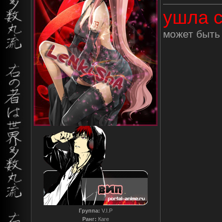
ушла с
может быть 
Группа:
V.I.P
Ранг:
Каге