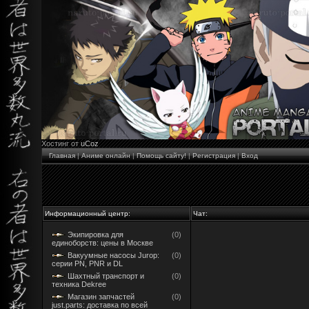
Хостинг от
uCoz
Главная
|
Аниме онлайн
|
Помощь сайту!
|
Регистрация
|
Вход
Информационный центр:
Чат:
Экипировка для
(0)
единоборств: цены в Москве
Вакуумные насосы Jurop:
(0)
серии PN, PNR и DL
Шахтный транспорт и
(0)
техника Dekree
Магазин запчастей
(0)
just.parts: доставка по всей